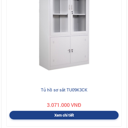
Tủ hồ sơ sắt TU09K3CK
3.071.000 VNĐ
Xem chi tiết