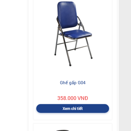
Ghế gấp G04
358.000 VNĐ
Xem chi tiết