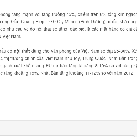
 phòng tăng mạnh với tăng trưởng 45%, chiếm trên 6% tổng kim ngạc
o ông Điền Quang Hiệp, TGĐ Cty Mifaco (Bình Dương), nhiều khả năn
heo nhu cầu về đồ nội thất sẽ tăng, đặc biệt là các mặt hàng có giá c
N Việt Nam.
khẩu đồ
nội thất
dùng cho văn phòng của Việt Nam sẽ đạt 25-30%. Xé
ác thị trường chính của Việt Nam như Mỹ, Trung Quốc, Nhật Bản tron
m ngạch xuất khẩu sang EU dự báo tăng khoảng 8-10% so với cùng k
c tăng khoảng 15%, Nhật Bản tăng khoảng 11-12% so với năm 2012.