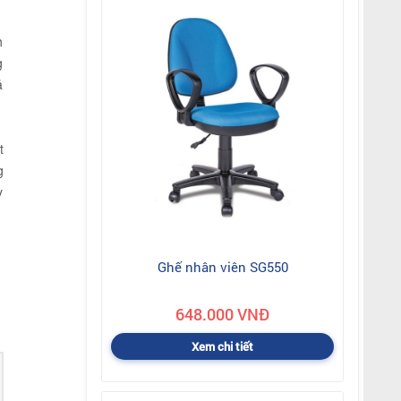
h
g
ả
t
g
ỳ
Ghế nhân viên SG550
648.000 VNĐ
Xem chi tiết