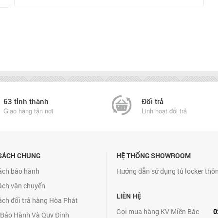
63 tỉnh thành
Đổi trả
Giao hàng tận nơi
Linh hoạt đổi trả
SÁCH CHUNG
HỆ THỐNG SHOWROOM
ách bảo hành
Hướng dẫn sử dụng tủ locker thô
ách vận chuyển
LIÊN HỆ
ách đổi trả hàng Hòa Phát
Gọi mua hàng KV Miền Bắc
0
 Bảo Hành Và Quy Định