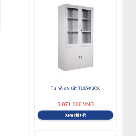
Tủ hồ sơ sắt TU09K3CK
3.071.000 VNĐ
Xem chi tiết