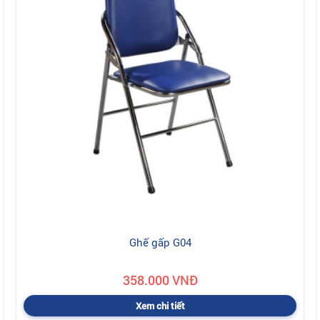
Ghế gấp G04
358.000 VNĐ
Xem chi tiết