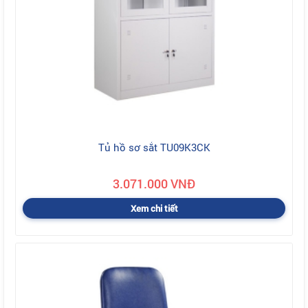
Tủ hồ sơ sắt TU09K3CK
3.071.000 VNĐ
Xem chi tiết