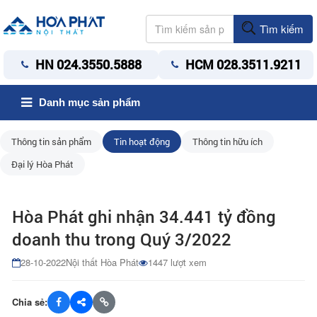
Tìm kiếm
HN 024.3550.5888
HCM 028.3511.9211
Danh mục sản phẩm
Thông tin sản phẩm
Tin hoạt động
Thông tin hữu ích
Đại lý Hòa Phát
Hòa Phát ghi nhận 34.441 tỷ đồng
doanh thu trong Quý 3/2022
28-10-2022
Nội thất Hòa Phát
1447 lượt xem
Chia sẻ: