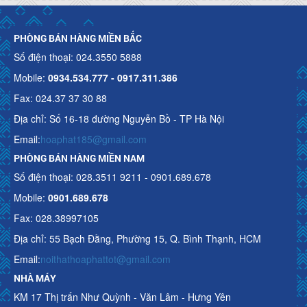
PHÒNG BÁN HÀNG MIỀN BẮC
Số điện thoại: 024.3550 5888
Mobile:
0934.534.777 - 0917.311.386
Fax: 024.37 37 30 88
Địa chỉ: Số 16-18 đường Nguyễn Bồ - TP Hà Nội
Email:
hoaphat185@gmail.com
PHÒNG BÁN HÀNG MIỀN NAM
Số điện thoại: 028.3511 9211 - 0901.689.678
Mobile:
0901.689.678
Fax: 028.38997105
Địa chỉ: 55 Bạch Đằng, Phường 15, Q. Bình Thạnh, HCM
Email:
noithathoaphattot@gmail.com
NHÀ MÁY
KM 17 Thị trấn Như Quỳnh - Văn Lâm - Hưng Yên