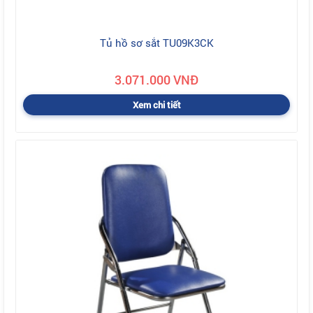
Tủ hồ sơ sắt TU09K3CK
3.071.000 VNĐ
Xem chi tiết