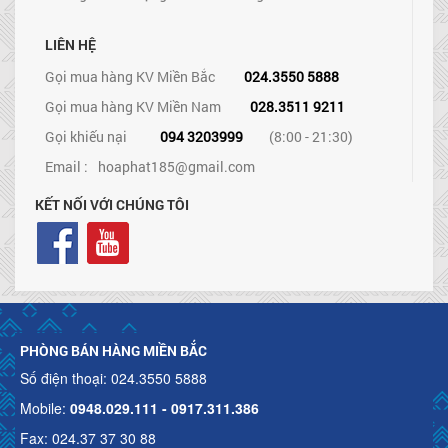
LIÊN HỆ
Gọi mua hàng KV Miền Bắc
024.3550 5888
Gọi mua hàng KV Miền Nam
028.3511 9211
Gọi khiếu nại
094 3203999
(8:00 - 21:30)
Email :
hoaphat185@gmail.com
KẾT NỐI VỚI CHÚNG TÔI
PHÒNG BÁN HÀNG MIỀN BẮC
Số điện thoại: 024.3550 5888
Mobile:
0948.029.111 - 0917.311.386
Fax: 024.37 37 30 88