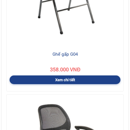
Ghế gấp G04
358.000 VNĐ
Xem chi tiết