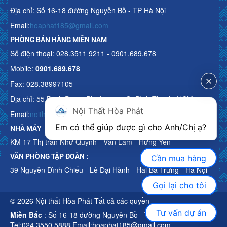
Địa chỉ: Số 16-18 đường Nguyễn Bồ - TP Hà Nội
Email:
hoaphat185@gmail.com
PHÒNG BÁN HÀNG MIỀN NAM
Số điện thoại: 028.3511 9211 - 0901.689.678
Mobile:
0901.689.678
Fax: 028.38997105
Địa chỉ: 55 Bạch Đằng, Phường 15, Q. Bình Thạnh, HCM
Nội Thất Hòa Phát
Email:
noithathoaphattot@gmail.com
Em có thể giúp được gì cho Anh/Chị ạ? 
NHÀ MÁY
KM 17 Thị trấn Như Quỳnh - Văn Lâm - Hưng Yên
VĂN PHÒNG TẬP ĐOÀN :
Cần mua hàng
39 Nguyễn Đình Chiểu - Lê Đại Hành - Hai Bà Trưng - Hà Nội
Gọi lại cho tôi
© 2026 Nội thất Hòa Phát Tất cả các quyền
Tư vấn dự án
Miền Bắc
: Số 16-18 đường Nguyễn Bồ - TP Hà Nội
Tel:024.3550 5888 Email:hoaphat185@gmail.com