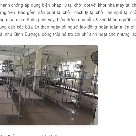
hanh chóng áp dụng biện pháp “3 tại chỗ” đối với khối nhà máy tại ch
g Yên. Bao gồm: sản xuất tại chỗ - cách ly tại chỗ - ăn nghỉ tại ch
ong mùa dịch. Không chỉ vậy, hiểu được nhu cầu & khó khăn người la
ung cấp các bữa ăn theo ngày tới người lao động hoàn toàn miễn ph
dài như Bình Dương), đồng thời hỗ trợ chi phí sinh hoạt cho những la