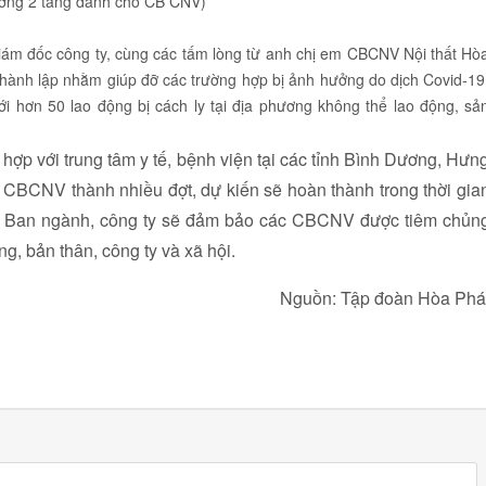
ờng 2 tầng dành cho CB CNV)
ám đốc công ty, cùng các tấm lòng từ anh chị em CBCNV Nội thất Hò
hành lập nhằm giúp đỡ các trường hợp bị ảnh hưởng do dịch Covid-19
ới hơn 50 lao động bị cách ly tại địa phương không thể lao động, sả
hợp với trung tâm y tế, bệnh viện tại các tỉnh Bình Dương, Hưn
 CBCNV thành nhiều đợt, dự kiến sẽ hoàn thành trong thời gia
ác Ban ngành, công ty sẽ đảm bảo các CBCNV được tiêm chủn
, bản thân, công ty và xã hội.
Nguồn: Tập đoàn Hòa Phá