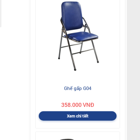
Ghế gấp G04
358.000 VNĐ
Xem chi tiết