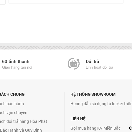
63 tỉnh thành
Đổi trả
Giao hàng tận nơi
Linh hoạt đổi trả
SÁCH CHUNG
HỆ THỐNG SHOWROOM
ách bảo hành
Hướng dẫn sử dụng tủ locker thô
ách vận chuyển
LIÊN HỆ
ách đổi trả hàng Hòa Phát
Gọi mua hàng KV Miền Bắc
0
 Bảo Hành Và Quy Định