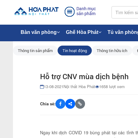
Danh mục
sản phẩm
Bàn văn phòng
Ghế Hòa Phát
Tủ văn phòn
Thông tin sản phẩm
Tin hoạt động
Thông tin hữu ích
Hỗ trợ CNV mùa dịch bệnh
13-08-2021
Nội thất Hòa Phát
1658 lượt xem
Chia sẻ:
Ngay khi dịch COVID 19 bùng phát tại các tỉnh