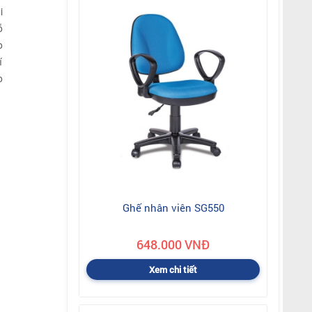
i
ỗ
o
í
o
Ghế nhân viên SG550
648.000 VNĐ
Xem chi tiết