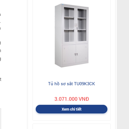
a
.
n
g
n
g
t
Tủ hồ sơ sắt TU09K3CK
3.071.000 VNĐ
Xem chi tiết