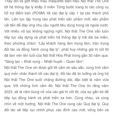
Thay đổi và giới thiệu mẫu maquette biển hiệu Nội thất The One
tới hệ thống đại lý khắp 3 miền Từng bước trang bị các công cụ
hỗ trợ điểm bán (POSM) tới các đại lý cấp 1 tại các thành phố
lớn. Liên tục tập trung vào phát triển sản phẩm mới, sản phẩm
cải tiến để đáp ứng nhu cầu người tiêu dùng trong và ngoài nước
Với nhiều nỗ lực không ngừng nghỉ, Nội thất The One vẫn luôn
tiếp tục xây dựng và phát triển hệ thống đại lý trải dài ba miền,
theo phương châm: “Lấy khách hàng làm trọng tâm, trân trọng
đối tác và đồng hành cùng đại lý”, phát huy những giá trị cốt lõi
đã làm nên tên tuổi của Nội thất Hòa Phát trong gần 30 năm qua:
"Sáng tạo – Khát vọng – Nhiệt huyết – Quan tâm".
Nội thất The One xin được gửi lời cảm ơn sâu sắc, cùng tình cảm
quý mến chân thành tới các đại lý, đối tác đã tin tưởng và ủng hộ
Nội thất The One suốt chặng đường dài, đặc biệt là năm vừa
qua. Với những tình cảm đó, Nội thất The One tin rằng năm
2023, sẽ là năm bùng nổ của các giá trị cốt lõi, của sự gắn bó để
tiếp tục đồng hành và phát triển xa hơn. Cùng nhau, và cùng
nhìn về một hướng, Nội thất The One cùng các Quý đại lý, Quý
đối tác sẽ tiếp tục chinh phục các đỉnh cao mới, vững bền và