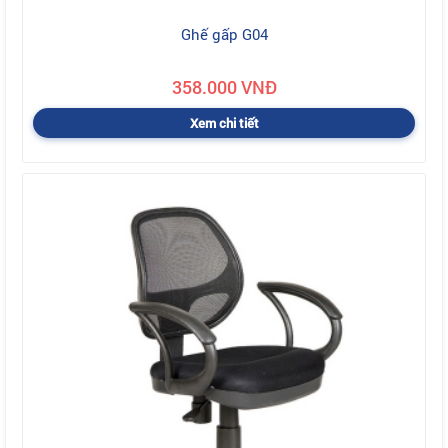
Ghế gấp G04
358.000 VNĐ
Xem chi tiết