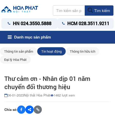
Tìm kiếm
HN 024.3550.5888
HCM 028.3511.9211
Danh mục sản phẩm
Thông tin sản phẩm
Tin hoạt động
Thông tin hữu ích
Đại lý Hòa Phát
Thư cảm ơn - Nhân dịp 01 năm
chuyển đổi thương hiệu
06-01-2023
Nội thất Hòa Phát
1462 lượt xem
Chia sẻ: