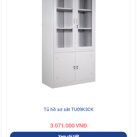
Tủ hồ sơ sắt TU09K3CK
3.071.000 VNĐ
Xem chi tiết