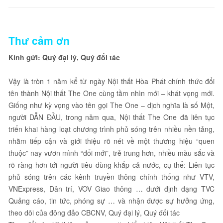
Thư cảm ơn
Kính gửi: Quý đại lý, Quý đối tác
Vậy là tròn 1 năm kể từ ngày Nội thất Hòa Phát chính thức đổi
tên thành Nội thất The One cùng tầm nhìn mới – khát vọng mới.
Giống như kỳ vọng vào tên gọi The One – dịch nghĩa là số Một,
người DẪN ĐẦU, trong năm qua, Nội thất The One đã liên tục
triển khai hàng loạt chương trình phủ sóng trên nhiều nền tảng,
nhằm tiếp cận và giới thiệu rõ nét về một thương hiệu “quen
thuộc” nay vươn mình “đổi mới”, trẻ trung hơn, nhiều màu sắc và
rõ ràng hơn tới người tiêu dùng khắp cả nước, cụ thể: Liên tục
phủ sóng trên các kênh truyền thông chính thống như VTV,
VNExpress, Dân trí, VOV Giao thông … dưới định dạng TVC
Quảng cáo, tin tức, phóng sự … và nhận được sự hưởng ứng,
theo dõi của đông đảo CBCNV, Quý đại lý, Quý đối tác