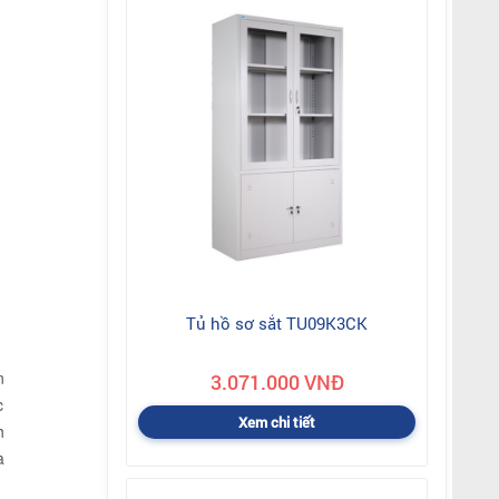
Tủ hồ sơ sắt TU09K3CK
n
3.071.000 VNĐ
c
Xem chi tiết
h
à