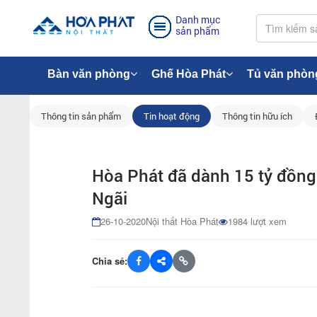
Danh mục
sản phẩm
Bàn văn phòng
Ghế Hòa Phát
Tủ văn phòn
Thông tin sản phẩm
Tin hoạt động
Thông tin hữu ích
Hòa Phát đã dành 15 tỷ đồng 
Ngãi
26-10-2020
Nội thất Hòa Phát
1984 lượt xem
Chia sẻ: