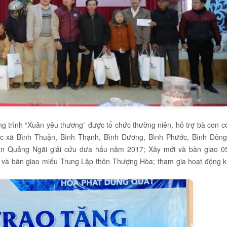
g trình “Xuân yêu thương” được tổ chức thường niên, hỗ trợ bà con c
c xã Bình Thuận, Bình Thạnh, Bình Dương, Bình Phước, Bình Đông
ân Quảng Ngãi giải cứu dưa hấu năm 2017; Xây mới và bàn giao 0
 và bàn giao miếu Trung Lập thôn Thượng Hòa; tham gia hoạt động k