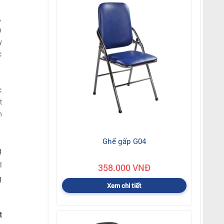
,
n
y
c
c
t
n
Ghế gấp G04
g
i
358.000 VNĐ
g
Xem chi tiết
t