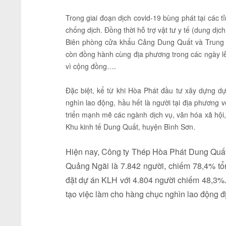
Trong giai đoạn dịch covid-19 bùng phát tại các
chống dịch. Đồng thời hỗ trợ vật tư y tế (dung dị
Biên phòng cửa khẩu Cảng Dung Quất và Trung tâ
còn đồng hành cùng địa phương trong các ngày lễ
vì cộng đồng….
Đặc biệt, kể từ khi Hòa Phát đầu tư xây dựng d
nghìn lao động, hầu hết là người tại địa phương 
triển mạnh mẽ các ngành dịch vụ, văn hóa xã hội,
Khu kinh tế Dung Quất, huyện Bình Sơn.
Hiện nay, Công ty Thép Hòa Phát Dung Quất đ
Quảng Ngãi là 7.842 người, chiếm 78,4% tổn
đặt dự án KLH với 4.804 người chiếm 48,3%. 
tạo việc làm cho hàng chục nghìn lao động đị