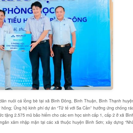
 dân nuôi cá lồng bè tại xã Bình Đông, Bình Thuận, Bình Thạnh huyệ
ư hỏng; Ủng hộ kinh phí dự án “Tử tế với Sa Cần” hưởng ứng chống rá
hức tặng 2.575 mũ bảo hiểm cho các em học sinh cấp 1, cấp 2 ở xã Bìn
 ngăn xâm nhập mặn tại các xã thuộc huyện Bình Sơn; xây dựng “Nh