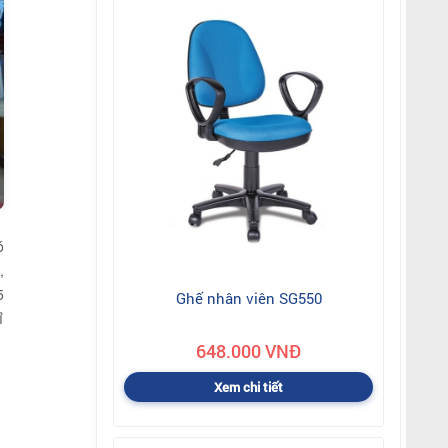
ó
,
5
Ghế nhân viên SG550
ỉ
648.000 VNĐ
Xem chi tiết