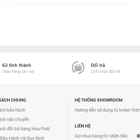
63 tỉnh thành
Đổi trả
Giao hàng tận nơi
Linh hoạt đổi trả
SÁCH CHUNG
HỆ THỐNG SHOWROOM
ách bảo hành
Hướng dẫn sử dụng tủ locker thô
ách vận chuyển
LIÊN HỆ
ách đổi trả hàng Hòa Phát
Gọi mua hàng KV Miền Bắc
0
 Bảo Hành Và Quy Định