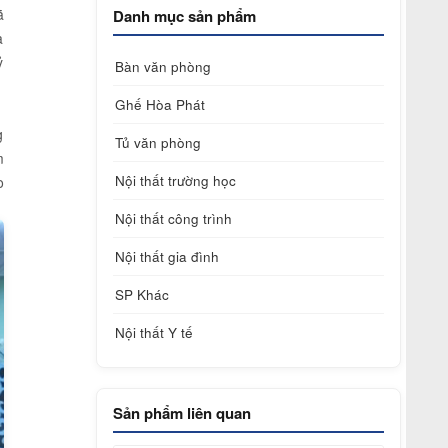
ã
Danh mục sản phẩm
a
ỷ
Bàn văn phòng
Ghế Hòa Phát
g
Tủ văn phòng
m
Nội thất trường học
o
Nội thất công trình
Nội thất gia đình
SP Khác
Nội thất Y tế
Sản phẩm liên quan