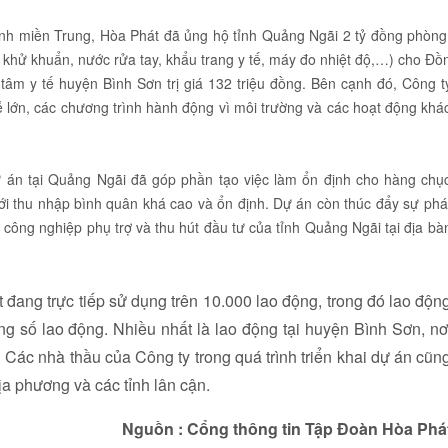
 tỉnh miền Trung, Hòa Phát đã ủng hộ tỉnh Quảng Ngãi 2 tỷ đồng phòng
ch khử khuẩn, nước rửa tay, khẩu trang y tế, máy đo nhiệt độ,…) cho Đồ
m y tế huyện Bình Sơn trị giá 132 triệu đồng. Bên cạnh đó, Công t
 lớn, các chương trình hành động vì môi trường và các hoạt động khá
ự án tại Quảng Ngãi đã góp phần tạo việc làm ổn định cho hàng chụ
với thu nhập bình quân khá cao và ổn định. Dự án còn thúc đẩy sự phá
 công nghiệp phụ trợ và thu hút đầu tư của tỉnh Quảng Ngãi tại địa bà
ang trực tiếp sử dụng trên 10.000 lao động, trong đó lao độn
g số lao động. Nhiều nhất là lao động tại huyện Bình Sơn, nơ
Các nhà thầu của Công ty trong quá trình triển khai dự án cũn
a phương và các tỉnh lân cận.
Nguồn : Cổng thông tin Tập Đoàn Hòa Phá