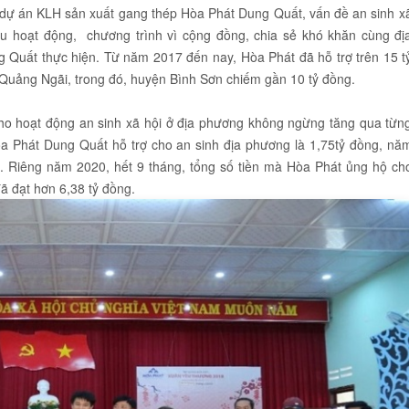
h dự án KLH sản xuất gang thép Hòa Phát Dung Quất, vấn đề an sinh x
ều hoạt động, chương trình vì cộng đồng, chia sẻ khó khăn cùng đị
Quất thực hiện. Từ năm 2017 đến nay, Hòa Phát đã hỗ trợ trên 15 t
h Quảng Ngãi, trong đó, huyện Bình Sơn chiếm gần 10 tỷ đồng.
ho hoạt động an sinh xã hội ở địa phương không ngừng tăng qua từn
 Phát Dung Quất hỗ trợ cho an sinh địa phương là 1,75tỷ đồng, nă
. Riêng năm 2020, hết 9 tháng, tổng số tiền mà Hòa Phát ủng hộ ch
đã đạt hơn 6,38 tỷ đồng.