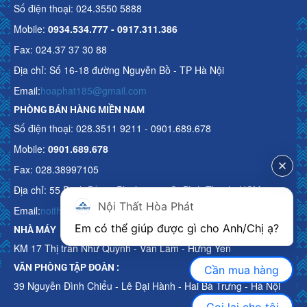
Số điện thoại: 024.3550 5888
Mobile:
0934.534.777 - 0917.311.386
Fax: 024.37 37 30 88
Địa chỉ: Số 16-18 đường Nguyễn Bồ - TP Hà Nội
Email:
hoaphat185@gmail.com
PHÒNG BÁN HÀNG MIỀN NAM
Số điện thoại: 028.3511 9211 - 0901.689.678
Mobile:
0901.689.678
Fax: 028.38997105
Địa chỉ: 55 Bạch Đằng, Phường 15, Q. Bình Thạnh, HCM
Nội Thất Hòa Phát
Email:
noithathoaphattot@gmail.com
Em có thể giúp được gì cho Anh/Chị ạ? 
NHÀ MÁY
KM 17 Thị trấn Như Quỳnh - Văn Lâm - Hưng Yên
VĂN PHÒNG TẬP ĐOÀN :
Cần mua hàng
39 Nguyễn Đình Chiểu - Lê Đại Hành - Hai Bà Trưng - Hà Nội
Gọi lại cho tôi