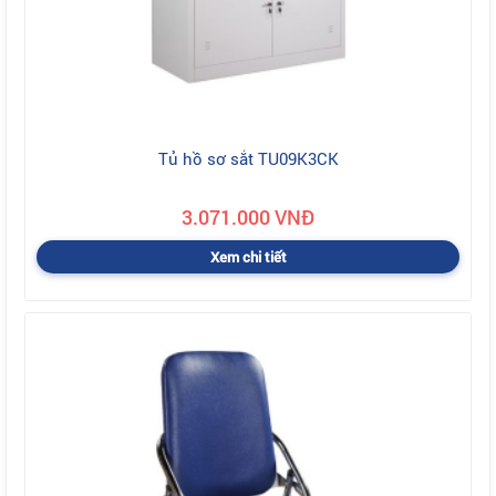
Tủ hồ sơ sắt TU09K3CK
3.071.000 VNĐ
Xem chi tiết