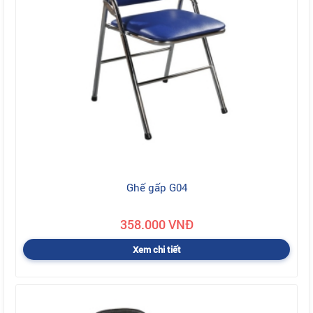
Ghế gấp G04
358.000 VNĐ
Xem chi tiết