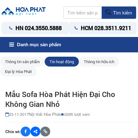
Tìm kiếm
HN 024.3550.5888
HCM 028.3511.9211
Danh mục sản phẩm
Thông tin sản phẩm
Tin hoạt động
Thông tin hữu ích
Đại lý Hòa Phát
Mẫu Sofa Hòa Phát Hiện Đại Cho
Không Gian Nhỏ
23-11-2017
Nội thất Hòa Phát
3295 lượt xem
Chia sẻ: