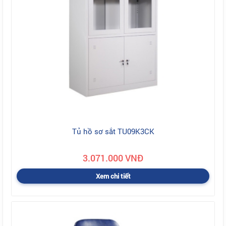
Tủ hồ sơ sắt TU09K3CK
3.071.000 VNĐ
Xem chi tiết