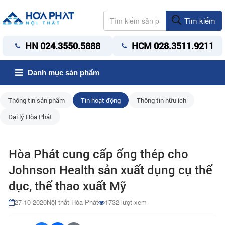
Tìm kiếm
HN 024.3550.5888
HCM 028.3511.9211
Danh mục sản phẩm
Thông tin sản phẩm
Tin hoạt động
Thông tin hữu ích
Đại lý Hòa Phát
Hòa Phát cung cấp ống thép cho
Johnson Health sản xuất dụng cụ thể
dục, thể thao xuất Mỹ
27-10-2020
Nội thất Hòa Phát
1732 lượt xem