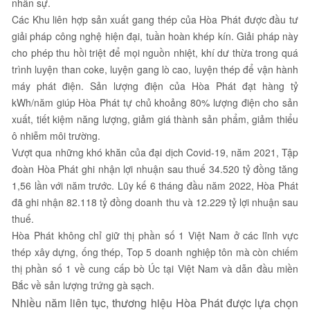
nhân sự.
Các Khu liên hợp sản xuất gang thép của Hòa Phát được đầu tư
giải pháp công nghệ hiện đại, tuần hoàn khép kín. Giải pháp này
cho phép thu hồi triệt để mọi nguồn nhiệt, khí dư thừa trong quá
trình luyện than coke, luyện gang lò cao, luyện thép để vận hành
máy phát điện. Sản lượng điện của Hòa Phát đạt hàng tỷ
kWh/năm giúp Hòa Phát tự chủ khoảng 80% lượng điện cho sản
xuất, tiết kiệm năng lượng, giảm giá thành sản phẩm, giảm thiểu
ô nhiễm môi trường.
Vượt qua những khó khăn của đại dịch Covid-19, năm 2021, Tập
đoàn Hòa Phát ghi nhận lợi nhuận sau thuế 34.520 tỷ đồng tăng
1,56 lần với năm trước. Lũy kế 6 tháng đầu năm 2022, Hòa Phát
đã ghi nhận 82.118 tỷ đồng doanh thu và 12.229 tỷ lợi nhuận sau
thuế.
Hòa Phát không chỉ giữ thị phần số 1 Việt Nam ở các lĩnh vực
thép xây dựng, ống thép, Top 5 doanh nghiệp tôn mà còn chiếm
thị phần số 1 về cung cấp bò Úc tại Việt Nam và dẫn đầu miền
Bắc về sản lượng trứng gà sạch.
Nhiều năm liên tục, thương hiệu Hòa Phát được lựa chọn