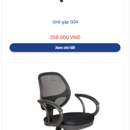
Ghế gấp G04
358.000 VNĐ
Xem chi tiết