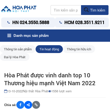
Tìm kiếm
HN 024.3550.5888
HCM 028.3511.9211
Danh mục sản phẩm
Thông tin sản phẩm
Tin hoạt động
Thông tin hữu ích
Đại lý Hòa Phát
Hòa Phát được vinh danh top 10
Thương hiệu mạnh Việt Nam 2022
13-10-2022
Nội thất Hòa Phát
1556 lượt xem
Chia sẻ: