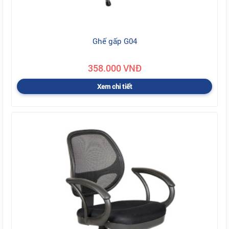
Ghế gấp G04
358.000 VNĐ
Xem chi tiết