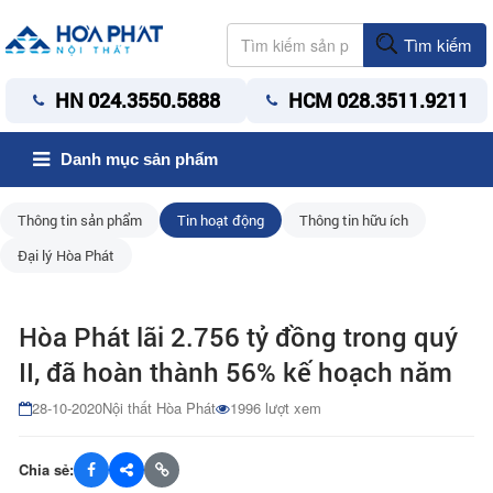
Tìm kiếm
HN 024.3550.5888
HCM 028.3511.9211
Danh mục sản phẩm
Thông tin sản phẩm
Tin hoạt động
Thông tin hữu ích
Đại lý Hòa Phát
Hòa Phát lãi 2.756 tỷ đồng trong quý
II, đã hoàn thành 56% kế hoạch năm
28-10-2020
Nội thất Hòa Phát
1996 lượt xem
Chia sẻ: