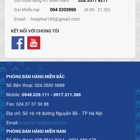
Gọi mua hàng KV Miền Nam
028.3511 9211
Gọi khiếu nại
094 3203999
(8:00 - 21:30)
Email :
hoaphat185@gmail.com
KẾT NỐI VỚI CHÚNG TÔI
PHÒNG BÁN HÀNG MIỀN BẮC
Số điện thoại: 024.3550 5888
Mobile:
0948.029.111 - 0917.311.386
Fax: 024.37 37 30 88
Địa chỉ: Số 16-18 đường Nguyễn Bồ - TP Hà Nội
Email:
hoaphat185@gmail.com
PHÒNG BÁN HÀNG MIỀN NAM
Số điện thoại: 028.3511 9211 - 0901.689.678