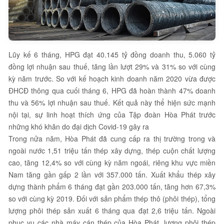
Lũy kế 6 tháng, HPG đạt 40.145 tỷ đồng doanh thu, 5.060 tỷ
đồng lợi nhuận sau thuế, tăng lần lượt 29% và 31% so với cùng
kỳ năm trước. So với kế hoạch kinh doanh năm 2020 vừa được
ĐHCĐ thông qua cuối tháng 6, HPG đã hoàn thành 47% doanh
thu và 56% lợi nhuận sau thuế. Kết quả này thể hiện sức mạnh
nội tại, sự linh hoạt thích ứng của Tập đoàn Hòa Phát trước
những khó khăn do đại dịch Covid-19 gây ra
Trong nửa năm, Hòa Phát đã cung cấp ra thị trường trong và
ngoài nước 1,51 triệu tấn thép xây dựng, thép cuộn chất lượng
cao, tăng 12,4% so với cùng kỳ năm ngoái, riêng khu vực miền
Nam tăng gần gấp 2 lần với 357.000 tấn. Xuất khẩu thép xây
dựng thành phẩm 6 tháng đạt gần 203.000 tấn, tăng hơn 67,3%
so với cùng kỳ 2019. Đối với sản phẩm thép thô (phôi thép), tổng
lượng phôi thép sản xuất 6 tháng qua đạt 2,6 triệu tấn. Ngoài
phục vụ các nhà máy cán thép của Hòa Phát, lượng phôi thép