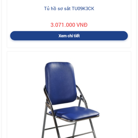
Tủ hồ sơ sắt TU09K3CK
3.071.000 VNĐ
Xem chi tiết