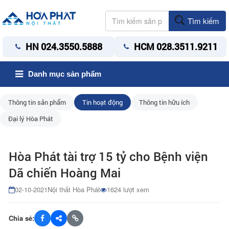
Tìm kiếm
HN 024.3550.5888
HCM 028.3511.9211
Danh mục sản phẩm
Thông tin sản phẩm
Tin hoạt động
Thông tin hữu ích
Đại lý Hòa Phát
Hòa Phát tài trợ 15 tỷ cho Bệnh viện
Dã chiến Hoàng Mai
02-10-2021
Nội thất Hòa Phát
1624 lượt xem
Chia sẻ: