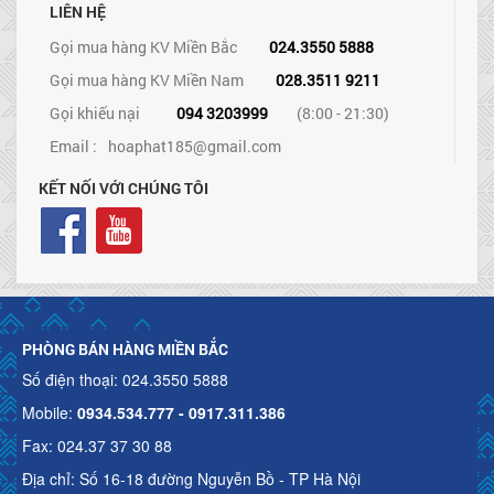
LIÊN HỆ
Gọi mua hàng KV Miền Bắc
024.3550 5888
Gọi mua hàng KV Miền Nam
028.3511 9211
Gọi khiếu nại
094 3203999
(8:00 - 21:30)
Email :
hoaphat185@gmail.com
KẾT NỐI VỚI CHÚNG TÔI
PHÒNG BÁN HÀNG MIỀN BẮC
Số điện thoại: 024.3550 5888
Mobile:
0934.534.777 - 0917.311.386
Fax: 024.37 37 30 88
Địa chỉ: Số 16-18 đường Nguyễn Bồ - TP Hà Nội