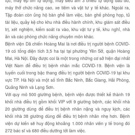
tục, máy ép tim tự động, máy siêu âm 3 chiều tự động đầu dò,
máy thở chức năng cao, xe tiêm và vật tư y tế khác. Ngoài ra,
Tập đoàn còn ủng hộ bàn ghế làm việc, bàn ghế phòng họp, tủ
tài liệu, quầy kệ cho khu nhà điều hành chính, khu giám sát điều
trị, xét nghiệm, kiểm soát ra vào, khu vật tư y tế, khu nghỉ, nhà
ăn và các phòng chức năng chuyên môn khác.
Bệnh viện Dã chiến Hoàng Mai là nơi điều trị người bệnh COVID-
19 có tổng diện tích 3,5 ha tại tại phường Yên Sở, quận Hoàng
Mai, Hà Nội. Đây được coi là một trong những cơ sở hiện đại nhất
Việt Nam để điều trị bệnh nhân mắc COVID-19. Bệnh viện là
tuyến cuối trong bậc thang điều trị người bệnh COVID-19 tại khu
vực TP. Hà Nội và một số tỉnh Bắc Ninh, Bắc Giang, Hải Phòng,
Quảng Ninh và Lạng Sơn.
Với quy mô 500 giường bệnh, bệnh viện được thiết kế thành 19
khối nhà điều trị gồm khối VIP với 9 giường bệnh, các khối nhà
20 giường dùng để điều trị bệnh nhân nặng và nguy kịch, các
khối nhà 38 giường dùng để điều trị bệnh nhân nhẹ hơn. Bệnh
viện dự kiến sẽ huy động khoảng 1.000 nhân viên y tế trong đó
272 bác sĩ và 680 điều dưỡng tới làm việc.