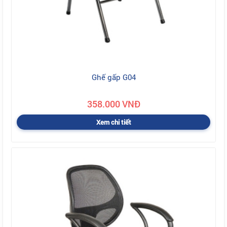
Ghế gấp G04
358.000 VNĐ
Xem chi tiết