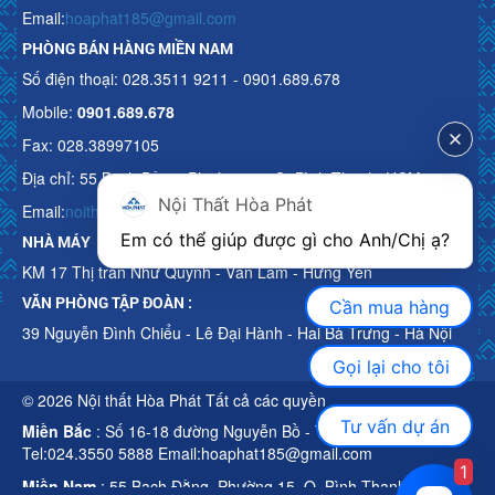
Email:
hoaphat185@gmail.com
PHÒNG BÁN HÀNG MIỀN NAM
Số điện thoại: 028.3511 9211 - 0901.689.678
Mobile:
0901.689.678
Fax: 028.38997105
Địa chỉ: 55 Bạch Đằng, Phường 15, Q. Bình Thạnh, HCM
Nội Thất Hòa Phát
Email:
noithathoaphattot@gmail.com
Em có thể giúp được gì cho Anh/Chị ạ? 
NHÀ MÁY
KM 17 Thị trấn Như Quỳnh - Văn Lâm - Hưng Yên
VĂN PHÒNG TẬP ĐOÀN :
Cần mua hàng
39 Nguyễn Đình Chiểu - Lê Đại Hành - Hai Bà Trưng - Hà Nội
Gọi lại cho tôi
© 2026 Nội thất Hòa Phát Tất cả các quyền
Tư vấn dự án
Miền Bắc
: Số 16-18 đường Nguyễn Bồ - TP Hà Nội
Tel:024.3550 5888 Email:hoaphat185@gmail.com
1
Miền Nam
: 55 Bạch Đằng, Phường 15, Q. Bình Thạnh, HCM