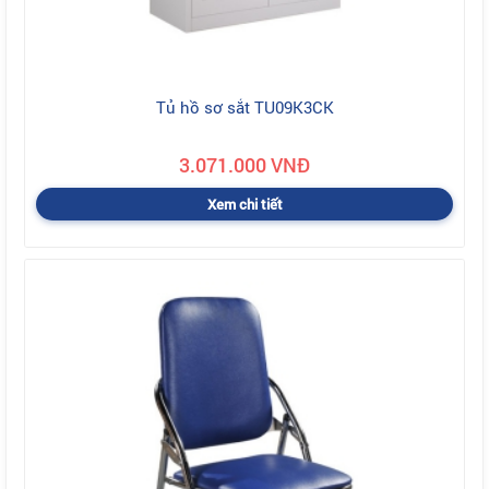
Tủ hồ sơ sắt TU09K3CK
3.071.000 VNĐ
Xem chi tiết