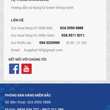
Hướng dẫn sử dụng tủ locker thông minh
LIÊN HỆ
Gọi mua hàng KV Miền Bắc
024.3550 5888
Gọi mua hàng KV Miền Nam
028.3511 9211
Gọi khiếu nại
094 3203999
(8:00 - 21:30)
Email :
hoaphat185@gmail.com
KẾT NỐI VỚI CHÚNG TÔI
PHÒNG BÁN HÀNG MIỀN BẮC
Số điện thoại: 024.3550 5888
Mobile:
0934.534.777 - 0917.311.386