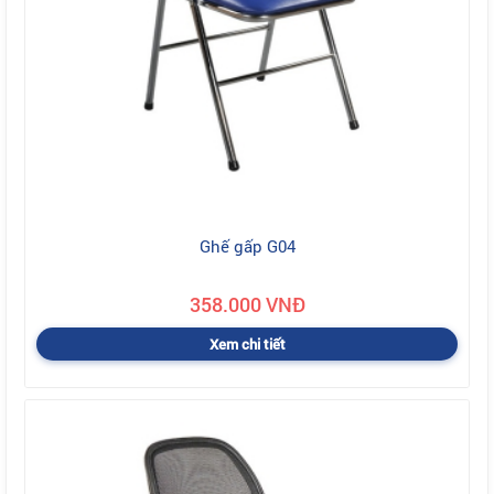
Ghế gấp G04
358.000 VNĐ
Xem chi tiết