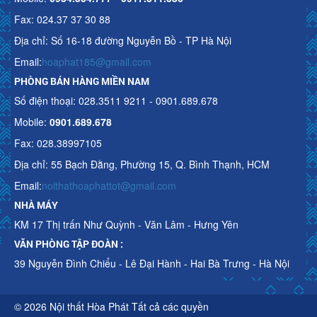
Fax: 024.37 37 30 88
Địa chỉ: Số 16-18 đường Nguyễn Bồ - TP Hà Nội
Email:
hoaphat185@gmail.com
PHÒNG BÁN HÀNG MIỀN NAM
Số điện thoại: 028.3511 9211 - 0901.689.678
Mobile:
0901.689.678
Fax: 028.38997105
Địa chỉ: 55 Bạch Đằng, Phường 15, Q. Bình Thạnh, HCM
Email:
noithathoaphattot@gmail.com
NHÀ MÁY
KM 17 Thị trấn Như Quỳnh - Văn Lâm - Hưng Yên
VĂN PHÒNG TẬP ĐOÀN :
39 Nguyễn Đình Chiểu - Lê Đại Hành - Hai Bà Trưng - Hà Nội
© 2026 Nội thất Hòa Phát Tất cả các quyền