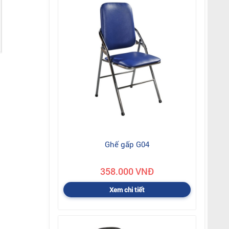
Ghế gấp G04
358.000 VNĐ
Xem chi tiết