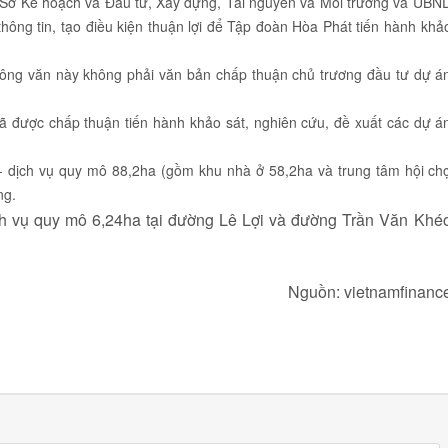
Sở Kế hoạch và Đầu tư, Xây dựng, Tài nguyên và Môi trường và UBN
hông tin, tạo điều kiện thuận lợi để Tập đoàn Hòa Phát tiến hành khả
ông văn này không phải văn bản chấp thuận chủ trương đầu tư dự á
 được chấp thuận tiến hành khảo sát, nghiên cứu, đề xuất các dự á
 - dịch vụ quy mô 88,2ha (gồm khu nhà ở 58,2ha và trung tâm hội ch
ng.
ịch vụ quy mô 6,24ha tại đường Lê Lợi và đường Trần Văn Khé
Nguồn: vietnamfinanc