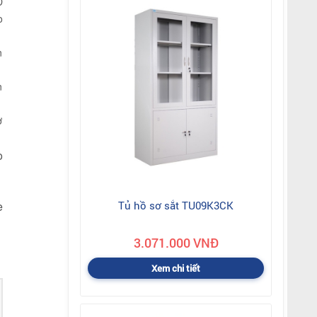
D
o
n
n
ợ
o
e
Tủ hồ sơ sắt TU09K3CK
3.071.000 VNĐ
Xem chi tiết