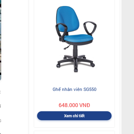
Ghế nhân viên SG550
:
648.000 VNĐ
í
Xem chi tiết
c