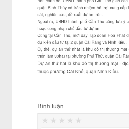
Bên cạnh đó, UBND thành phố Cần Thơ giao các 
quận Bình Thủy có trách nhiệm hỗ trợ, cung cấp t
sát, nghiên cứu, đề xuất dự án trên.
Ngoài ra, UBND thành phố Cần Thơ cũng lưu ý c
hoặc công nhận chủ đầu tư dự án.
Cũng tại Cần Thơ, mới đây Tập đoàn Hòa Phát đã
dự kiến đầu tư tại 2 quận Cái Răng và Ninh Kiều.
Cụ thể, dự án thứ nhất là khu đô thị thương mại
triển lãm 30ha) tại phường Phú Thứ, quận Cái Ră
Dự án thứ hai là khu đô thị thương mại - d
thuộc phường Cái Khế, quận Ninh Kiều.
Bình luận
★
★
★
★
★