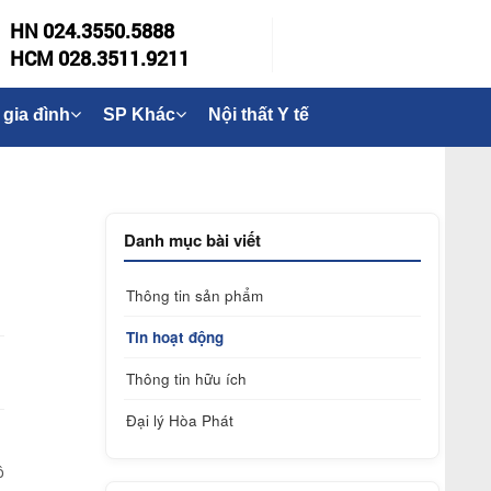
HN 024.3550.5888
HCM 028.3511.9211
 gia đình
SP Khác
Nội thất Y tế
Danh mục bài viết
Thông tin sản phẩm
Tin hoạt động
Thông tin hữu ích
Đại lý Hòa Phát
ô