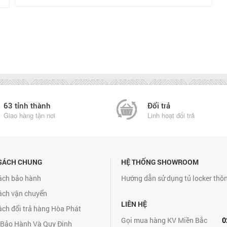
63 tỉnh thành
Đổi trả
Giao hàng tận nơi
Linh hoạt đổi trả
SÁCH CHUNG
HỆ THỐNG SHOWROOM
ách bảo hành
Hướng dẫn sử dụng tủ locker thô
ách vận chuyển
LIÊN HỆ
ách đổi trả hàng Hòa Phát
Gọi mua hàng KV Miền Bắc
0
 Bảo Hành Và Quy Định