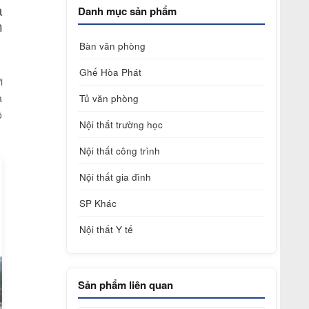
ả
Danh mục sản phẩm
n
Bàn văn phòng
Ghế Hòa Phát
i
à
Tủ văn phòng
ộ
Nội thất trường học
Nội thất công trình
Nội thất gia đình
SP Khác
Nội thất Y tế
Sản phẩm liên quan