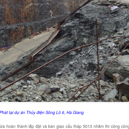
hát tại dự án Thủy điện Sông Lô 6, Hà Giang
vừa hoàn thành lắp đặt và bàn giao cẩu tháp 5013 nhằm thi công côn