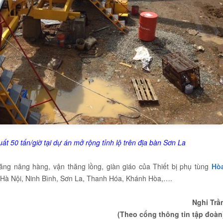
t 50 tấn/giờ tại dự án mở rộng tỉnh lộ trên địa bàn Sơn La
ăng nâng hàng, vận thăng lồng, giàn giáo của Thiết bị phụ tùng
Hò
i Hà Nội, Ninh Bình, Sơn La, Thanh Hóa, Khánh Hòa,….
Nghi Trầ
(Theo cổng thông tin tập đoàn