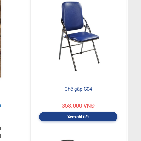
Ghế gấp G04
358.000 VNĐ
a
Xem chi tiết
n
)