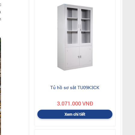
c
a
n
Tủ hồ sơ sắt TU09K3CK
3.071.000 VNĐ
Xem chi tiết