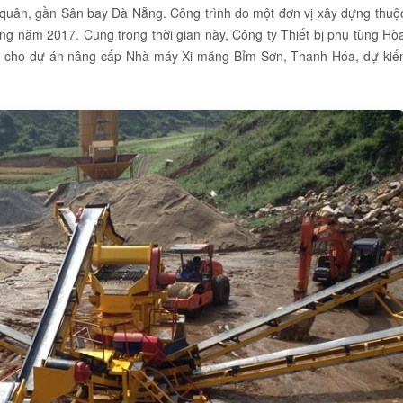
quân, gần Sân bay Đà Nẵng. Công trình do một đơn vị xây dựng thuộ
ong năm 2017. Cũng trong thời gian này, Công ty Thiết bị phụ tùng Hò
6 cho dự án nâng cấp Nhà máy Xi măng Bỉm Sơn, Thanh Hóa, dự kiế