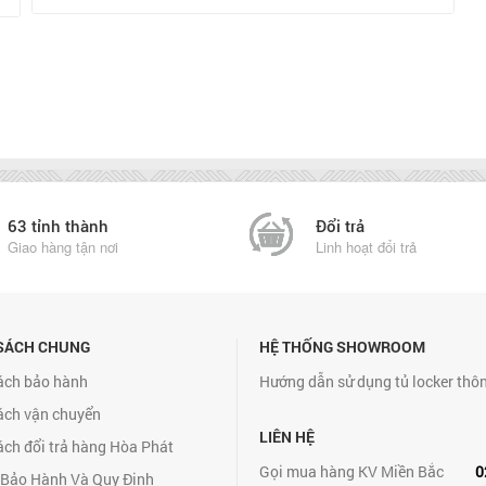
63 tỉnh thành
Đổi trả
Giao hàng tận nơi
Linh hoạt đổi trả
SÁCH CHUNG
HỆ THỐNG SHOWROOM
ách bảo hành
Hướng dẫn sử dụng tủ locker thô
ách vận chuyển
LIÊN HỆ
ách đổi trả hàng Hòa Phát
Gọi mua hàng KV Miền Bắc
0
 Bảo Hành Và Quy Định