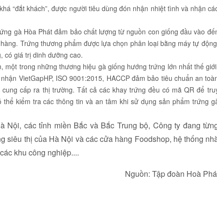
khá “đắt khách”, được người tiêu dùng đón nhận nhiệt tình và nhận cá
 trứng gà Hòa Phát đảm bảo chất lượng từ nguồn con giống đầu vào đế
h hàng. Trứng thương phẩm được lựa chọn phân loại bằng máy tự động
 có giá trị dinh dưỡng cao.
, một trong những thương hiệu gà giống hướng trứng lớn nhất thế giới
ng nhận VietGapHP, ISO 9001:2015, HACCP đảm bảo tiêu chuẩn an toà
cung cấp ra thị trường. Tất cả các khay trứng đều có mã QR để tru
 thể kiểm tra các thông tin và an tâm khi sử dụng sản phẩm trứng g
Hà Nội, các tỉnh miền Bắc và Bắc Trung bộ, Công ty đang từn
g siêu thị của Hà Nội và các cửa hàng Foodshop, hệ thống nh
các khu công nghiệp....
Nguồn: Tập đoàn Hoà Phá