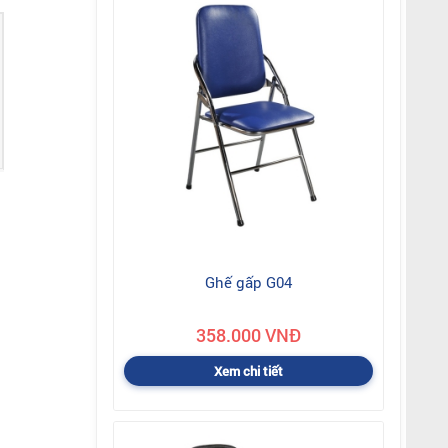
Ghế gấp G04
358.000 VNĐ
Xem chi tiết