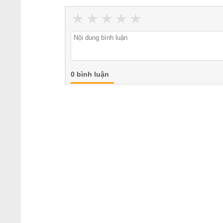
★
★
★
★
★
0 bình luận