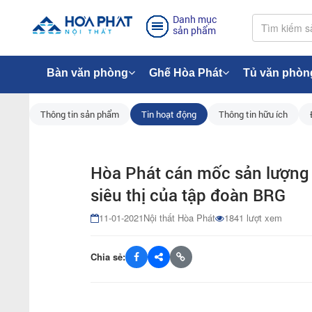
Danh mục
sản phẩm
Bàn văn phòng
Ghế Hòa Phát
Tủ văn phòn
Thông tin sản phẩm
Tin hoạt động
Thông tin hữu ích
Hòa Phát cán mốc sản lượng 
siêu thị của tập đoàn BRG
11-01-2021
Nội thất Hòa Phát
1841 lượt xem
Chia sẻ: