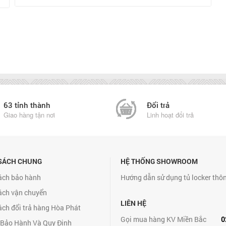
63 tỉnh thành
Đổi trả
Giao hàng tận nơi
Linh hoạt đổi trả
SÁCH CHUNG
HỆ THỐNG SHOWROOM
ách bảo hành
Hướng dẫn sử dụng tủ locker thô
ách vận chuyển
LIÊN HỆ
ách đổi trả hàng Hòa Phát
Gọi mua hàng KV Miền Bắc
0
 Bảo Hành Và Quy Định