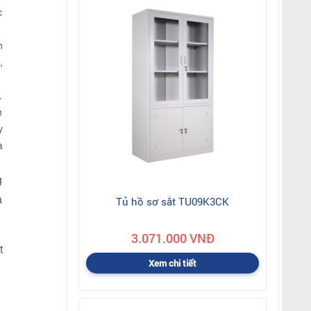
c
n
,
.
n
y
à
g
à
Tủ hồ sơ sắt TU09K3CK
3.071.000 VNĐ
t
Xem chi tiết