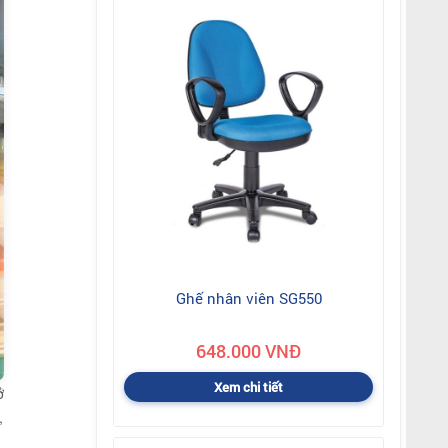
Ghế nhân viên SG550
648.000 VNĐ
Xem chi tiết
ở
,