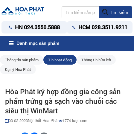
Tìm kiếm
HN 024.3550.5888
HCM 028.3511.9211
Danh mục sản phẩm
Thông tin sản phẩm
Tin hoạt động
Thông tin hữu ích
Đại lý Hòa Phát
Hòa Phát ký hợp đồng gia công sản
phẩm trứng gà sạch vào chuỗi các
siêu thị WinMart
03-02-2023
Nội thất Hòa Phát
1774 lượt xem