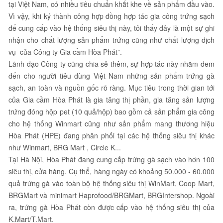
tại Việt Nam, có nhiều tiêu chuẩn khắt khe về sản phẩm đầu vào.
Vì vậy, khi ký thành công hợp đồng hợp tác gia công trứng sạch
để cung cấp vào hệ thống siêu thị này, tôi thấy đây là một sự ghi
nhận cho chất lượng sản phẩm trứng cũng như chất lượng dịch
vụ của Công ty Gia cầm Hòa Phát”.
Lãnh đạo Công ty cũng chia sẻ thêm, sự hợp tác này nhằm đem
đến cho người tiêu dùng Việt Nam những sản phẩm trứng gà
sạch, an toàn và nguồn gốc rõ ràng. Mục tiêu trong thời gian tới
của Gia cầm Hòa Phát là gia tăng thị phần, gia tăng sản lượng
trứng đóng hộp pet (10 quả/hộp) bao gồm cả sản phẩm gia công
cho hệ thống Winmart cũng như sản phẩm mang thương hiệu
Hòa Phát (HPE) đang phân phối tại các hệ thống siêu thị khác
như Winmart, BRG Mart , Circle K...
Tại Hà Nội, Hòa Phát đang cung cấp trứng gà sạch vào hơn 100
siêu thị, cửa hàng. Cụ thể, hàng ngày có khoảng 50.000 - 60.000
quả trứng gà vào toàn bộ hệ thống siêu thị WinMart, Coop Mart,
BRGMart và minimart Haprofood/BRGMart, BRGIntershop. Ngoài
ra, trứng gà Hòa Phát còn được cấp vào hệ thống siêu thị của
K.Mart/T.Mart.