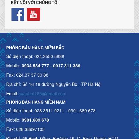
KẾT NỐI VỚI CHÚNG TÔI
PHÒNG BÁN HÀNG MIỀN BẮC
Số điện thoại: 024.3550 5888
Mobile:
0934.534.777 - 0917.311.386
Fax: 024.37 37 30 88
Địa chỉ: Số 16-18 đường Nguyễn Bồ - TP Hà Nội
Email:
hoaphat185@gmail.com
PHÒNG BÁN HÀNG MIỀN NAM
Số điện thoại: 028.3511 9211 - 0901.689.678
Mobile:
0901.689.678
Fax: 028.38997105
Địa chỉ: 55 Bạch Đằng, Phường 15, Q. Bình Thạnh, HCM