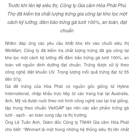
Trước khi lên kệ siêu thị, Công ty Gia cầm Hòa Phát Phú
Thọ đã kiểm tra chất lượng trứng gia công tại kho lọc một
cách kỹ lưỡng, đảm bảo trứng gà tươi 100%, an toàn, đạt
chuẩn
Nhằm đáp ứng các yêu cầu khắt khe khi vào chuỗi siêu thị
WinMart, Công ty đã kiểm tra chất lượng trứng đã gia công tại
kho lọc một cách kỹ lưỡng để đảm bảo trứng gà tươi 100%, an
toàn với nguồn dinh dưỡng đạt chuẩn. Trứng được xử lý theo
công nghệ diệt khuẩn UV. Trọng lượng mỗi quả trứng đạt từ 55
đến 57g.
Gà đẻ trứng của Hòa Phát có nguồn gốc giống từ Hyline
International, nhập khẩu trực tiếp từ các trang trại tại Australia,
Anh, Mỹ và được nuôi theo mô hình công nghệ cao tại trại giống,
tập trung theo chuẩn VietGAP tạo nên các sản phẩm trứng gà
tươi - sạch - an toàn cung cấp ra thị trường.
Ông Lê Tuấn Anh, Giám đốc Công ty TNHH Gia cầm Hòa Phát
cho biết: “Winmart là một trong những hệ thống siêu thị lớn nhất