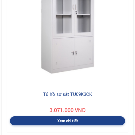
Tủ hồ sơ sắt TU09K3CK
3.071.000 VNĐ
Xem chi tiết