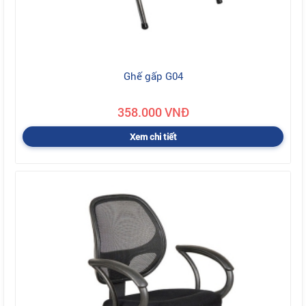
Ghế gấp G04
358.000 VNĐ
Xem chi tiết