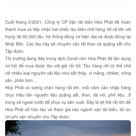
Cuối tháng 2/2021, Công ty CP Vận tải biển Hòa Phát đã hoàn
thành mua và tiếp nhận hai chiếc tàu biển chở hàng rời cỡ lớn với
trọng tải 90.000 tấn, hệ thống động cơ hiện đại và được đóng tại
Nhật Bản. Các tàu này sẽ chuyên vận tải than và quặng sắt cho
Tập đoàn.
Thị trường đang đáy trong dịch Covid nên Hòa Phát đã tận dụng
cơ hội để mua được tàu với giá rất tốt. Tàu hàng rời có thể chở
rất nhiều loại nguyên vật liệu như sắt thép, xi măng, clinker, nông
sản, phân bón…
Hòa Phát có lượng chân hàng rất lớn, mỗi năm cần nhập hàng
chục triệu tấn nguyên liệu quặng sắt, than, đá vôi, phế liệu…ở
trong và ngoài nước để phục vụ sản xuất. Đây là lợi thế rất lớn để
Hòa Phát sở hữu tàu và tham gia vào ngành vận tải biển, tối ưu
chi phí vận chuyển cho Tập đoàn.