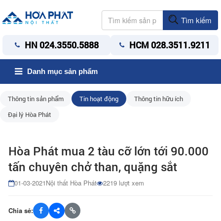
Tìm kiếm
HN 024.3550.5888
HCM 028.3511.9211
Danh mục sản phẩm
Thông tin sản phẩm
Tin hoạt động
Thông tin hữu ích
Đại lý Hòa Phát
Hòa Phát mua 2 tàu cỡ lớn tới 90.000
tấn chuyên chở than, quặng sắt
01-03-2021
Nội thất Hòa Phát
2219 lượt xem
Chia sẻ: