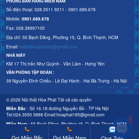
PHÒNG BÁN HÀNG MIỀN NAM
Số điện thoại: 028.3511 9211 - 0901.689.678
Mobile:
0901.689.678
Fax: 028.38997105
Địa chỉ: 55 Bạch Đằng, Phường 15, Q. Bình Thạnh, HCM
Nội Thất Hòa Phát
Email:
noithathoaphattot@gmail.com
Em có thể giúp được gì cho Anh/Chị ạ? 
NHÀ MÁY
KM 17 Thị trấn Như Quỳnh - Văn Lâm - Hưng Yên
VĂN PHÒNG TẬP ĐOÀN :
Cần mua hàng
39 Nguyễn Đình Chiểu - Lê Đại Hành - Hai Bà Trưng - Hà Nội
Gọi lại cho tôi
© 2026 Nội thất Hòa Phát Tất cả các quyền
Tư vấn dự án
Miền Bắc
: Số 16-18 đường Nguyễn Bồ - TP Hà Nội
Tel:024.3550 5888 Email:hoaphat185@gmail.com
1
Miền Nam
: 55 Bạch Đằng, Phường 15, Q. Bình Thạnh, HCM
Tel:028.3511 9211 Email:noithathoaphattot@gmail.com
Gọi Miền Bắc
Gọi Miền Nam
Chat Zalo