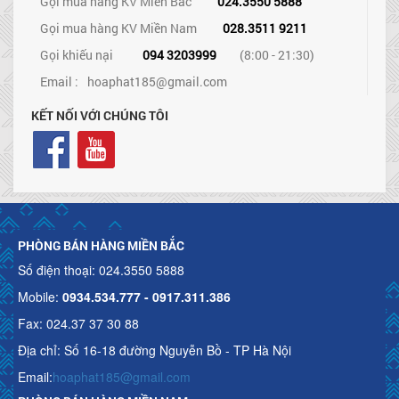
Gọi mua hàng KV Miền Bắc
024.3550 5888
Gọi mua hàng KV Miền Nam
028.3511 9211
Gọi khiếu nại
094 3203999
(8:00 - 21:30)
Email :
hoaphat185@gmail.com
KẾT NỐI VỚI CHÚNG TÔI
PHÒNG BÁN HÀNG MIỀN BẮC
Số điện thoại: 024.3550 5888
Mobile:
0934.534.777 - 0917.311.386
Fax: 024.37 37 30 88
Địa chỉ: Số 16-18 đường Nguyễn Bồ - TP Hà Nội
Email:
hoaphat185@gmail.com