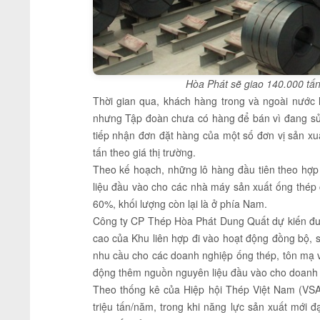
Hòa Phát sẽ giao 140.000 tấ
Thời gian qua, khách hàng trong và ngoài nước
nhưng Tập đoàn chưa có hàng để bán vì đang sử
tiếp nhận đơn đặt hàng của một số đơn vị sản xu
tấn theo giá thị trường.
Theo kế hoạch, những lô hàng đầu tiên theo hợp
liệu đầu vào cho các nhà máy sản xuất ống thép
60%, khối lượng còn lại là ở phía Nam.
Công ty CP Thép Hòa Phát Dung Quất dự kiến đưa 
cao của Khu liên hợp đi vào hoạt động đồng bộ, 
nhu cầu cho các doanh nghiệp ống thép, tôn mạ 
động thêm nguồn nguyên liệu đầu vào cho doanh 
Theo thống kê của Hiệp hội Thép Việt Nam (VSA
triệu tấn/năm, trong khi năng lực sản xuất mới 