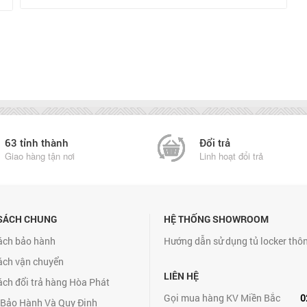
63 tỉnh thành
Đổi trả
Giao hàng tận nơi
Linh hoạt đổi trả
SÁCH CHUNG
HỆ THỐNG SHOWROOM
ách bảo hành
Hướng dẫn sử dụng tủ locker thô
ách vận chuyển
LIÊN HỆ
ách đổi trả hàng Hòa Phát
Gọi mua hàng KV Miền Bắc
0
 Bảo Hành Và Quy Định