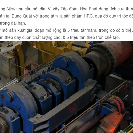
g 60% nhu cầu nội địa. Vì vậy Tập đoàn Hòa Phát đang tích cực thự
án tại Dung Quất với trọng tâm là sản phẩm HRC, qua đó duy trì tốc đ
trong dài hạn.
 mô sản xuất giai đoạn mở rộng là 5 triệu tấn/năm, trong đó có 3 triệ
tấn thép dây cuộn chất lượng cao, 0,5 triệu tấn thép tròn chế tạo.