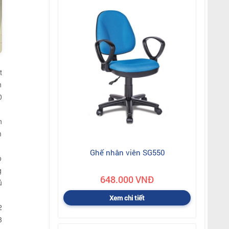
t
n
0
n
m
Ghế nhân viên SG550
ò
g
648.000 VNĐ
ủ
Xem chi tiết
2
3