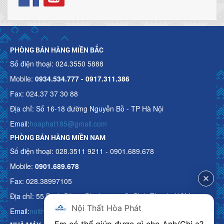
PHÒNG BÁN HÀNG MIỀN BẮC
Số điện thoại: 024.3550 5888
Mobile:
0934.534.777 - 0917.311.386
Fax: 024.37 37 30 88
Địa chỉ: Số 16-18 đường Nguyễn Bồ - TP Hà Nội
Email:
hoaphat185@gmail.com
PHÒNG BÁN HÀNG MIỀN NAM
Số điện thoại: 028.3511 9211 - 0901.689.678
Mobile:
0901.689.678
Fax: 028.38997105
Địa chỉ: 55 Bạch Đằng, Phường 15, Q. Bình Thạnh, HCM
Nội Thất Hòa Phát
Email:
noithathoaphattot@gmail.com