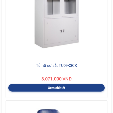
Tủ hồ sơ sắt TU09K3CK
3.071.000 VNĐ
Xem chi tiết