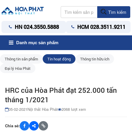
Tìm kiếm
HN 024.3550.5888
HCM 028.3511.9211
Danh mục sản phẩm
Thông tin sản phẩm
Tin hoạt động
Thông tin hữu ích
Đại lý Hòa Phát
HRC của Hòa Phát đạt 252.000 tấn
tháng 1/2021
05-02-2021
Nội thất Hòa Phát
2068 lượt xem
Chia sẻ: