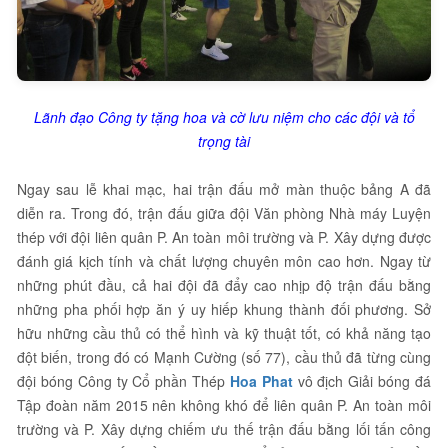
Lãnh đạo Công ty tặng hoa và cờ lưu niệm cho các đội và tổ
trọng tài
Ngay sau lễ khai mạc, hai trận đấu mở màn thuộc bảng A đã
diễn ra. Trong đó, trận đấu giữa đội Văn phòng Nhà máy Luyện
thép với đội liên quân P. An toàn môi trường và P. Xây dựng được
đánh giá kịch tính và chất lượng chuyên môn cao hơn. Ngay từ
những phút đầu, cả hai đội đã đẩy cao nhịp độ trận đấu bằng
những pha phối hợp ăn ý uy hiếp khung thành đối phương. Sở
hữu những cầu thủ có thể hình và kỹ thuật tốt, có khả năng tạo
đột biến, trong đó có Mạnh Cường (số 77), cầu thủ đã từng cùng
đội bóng Công ty Cổ phần Thép
Hoa Phat
vô địch Giải bóng đá
Tập đoàn năm 2015 nên không khó để liên quân P. An toàn môi
trường và P. Xây dựng chiếm ưu thế trận đấu bằng lối tấn công