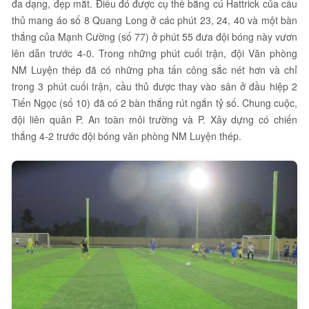
đa dạng, đẹp mắt. Điều đó được cụ thể bằng cú Hattrick của cầu
thủ mang áo số 8 Quang Long ở các phút 23, 24, 40 và một bàn
thắng của Mạnh Cường (số 77) ở phút 55 đưa đội bóng này vươn
lên dẫn trước 4-0. Trong những phút cuối trận, đội Văn phòng
NM Luyện thép đã có những pha tấn công sắc nét hơn và chỉ
trong 3 phút cuối trận, cầu thủ được thay vào sân ở đầu hiệp 2
Tiến Ngọc (số 10) đã có 2 bàn thắng rút ngắn tỷ số. Chung cuộc,
đội liên quân P. An toàn môi trường và P. Xây dựng có chiến
thắng 4-2 trước đội bóng văn phòng NM Luyện thép.