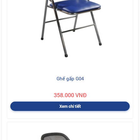
Ghế gấp G04
358.000 VNĐ
Xem chi tiết