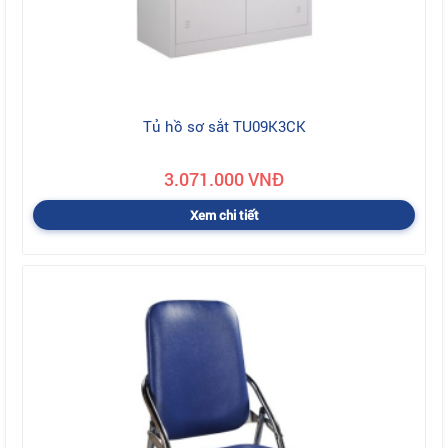
Tủ hồ sơ sắt TU09K3CK
3.071.000 VNĐ
Xem chi tiết