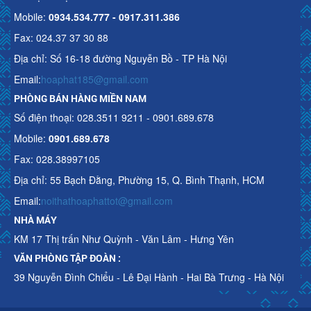
Mobile:
0934.534.777 - 0917.311.386
Fax: 024.37 37 30 88
Địa chỉ: Số 16-18 đường Nguyễn Bồ - TP Hà Nội
Email:
hoaphat185@gmail.com
PHÒNG BÁN HÀNG MIỀN NAM
Số điện thoại: 028.3511 9211 - 0901.689.678
Mobile:
0901.689.678
Fax: 028.38997105
Địa chỉ: 55 Bạch Đằng, Phường 15, Q. Bình Thạnh, HCM
Email:
noithathoaphattot@gmail.com
NHÀ MÁY
KM 17 Thị trấn Như Quỳnh - Văn Lâm - Hưng Yên
VĂN PHÒNG TẬP ĐOÀN :
39 Nguyễn Đình Chiểu - Lê Đại Hành - Hai Bà Trưng - Hà Nội