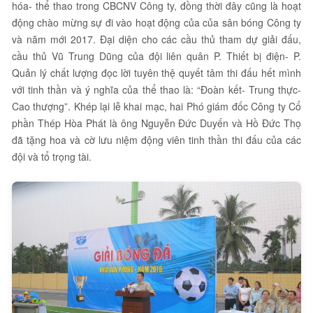
hóa- thể thao trong CBCNV Công ty, đồng thời đây cũng là hoạt
động chào mừng sự đi vào hoạt động của của sân bóng Công ty
và năm mới 2017. Đại diện cho các cầu thủ tham dự giải đấu,
cầu thủ Vũ Trung Dũng của đội liên quân P. Thiết bị điện- P.
Quản lý chất lượng đọc lời tuyên thệ quyết tâm thi đấu hết mình
với tinh thần và ý nghĩa của thể thao là: “Đoàn kết- Trung thực-
Cao thượng”. Khép lại lễ khai mạc, hai Phó giám đốc Công ty Cổ
phần Thép Hòa Phát là ông Nguyễn Đức Duyến và Hồ Đức Thọ
đã tặng hoa và cờ lưu niệm động viên tinh thần thi đấu của các
đội và tổ trọng tài.