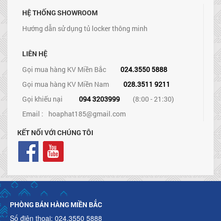
HỆ THỐNG SHOWROOM
Hướng dẫn sử dụng tủ locker thông minh
LIÊN HỆ
Gọi mua hàng KV Miền Bắc
024.3550 5888
Gọi mua hàng KV Miền Nam
028.3511 9211
Gọi khiếu nại
094 3203999
(8:00 - 21:30)
Email :
hoaphat185@gmail.com
KẾT NỐI VỚI CHÚNG TÔI
PHÒNG BÁN HÀNG MIỀN BẮC
Số điện thoại: 024.3550 5888