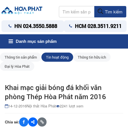
Tìm kiếm
HN 024.3550.5888
HCM 028.3511.9211
Danh mục sản phẩm
Thông tin sản phẩm
Tin hoạt động
Thông tin hữu ích
Đại lý Hòa Phát
Khai mạc giải bóng đá khối văn
phòng Thép Hòa Phát năm 2016
14-12-2016
Nội thất Hòa Phát
2241 lượt xem
Chia sẻ: