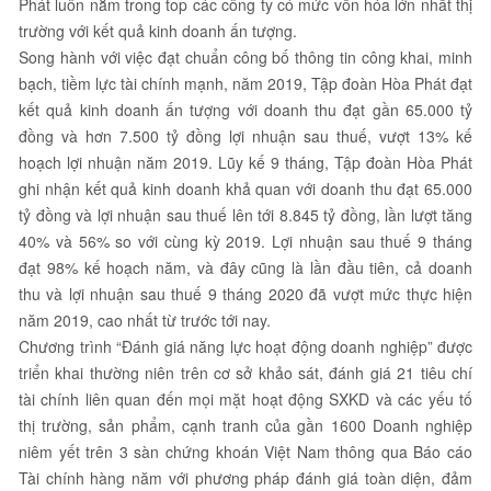
Phát luôn nằm trong top các công ty có mức vốn hóa lớn nhất thị
trường với kết quả kinh doanh ấn tượng.
Song hành với việc đạt chuẩn công bố thông tin công khai, minh
bạch, tiềm lực tài chính mạnh, năm 2019, Tập đoàn Hòa Phát đạt
kết quả kinh doanh ấn tượng với doanh thu đạt gần 65.000 tỷ
đồng và hơn 7.500 tỷ đồng lợi nhuận sau thuế, vượt 13% kế
hoạch lợi nhuận năm 2019. Lũy kế 9 tháng, Tập đoàn Hòa Phát
ghi nhận kết quả kinh doanh khả quan với doanh thu đạt 65.000
tỷ đồng và lợi nhuận sau thuế lên tới 8.845 tỷ đồng, lần lượt tăng
40% và 56% so với cùng kỳ 2019. Lợi nhuận sau thuế 9 tháng
đạt 98% kế hoạch năm, và đây cũng là lần đầu tiên, cả doanh
thu và lợi nhuận sau thuế 9 tháng 2020 đã vượt mức thực hiện
năm 2019, cao nhất từ trước tới nay.
Chương trình “Đánh giá năng lực hoạt động doanh nghiệp” được
triển khai thường niên trên cơ sở khảo sát, đánh giá 21 tiêu chí
tài chính liên quan đến mọi mặt hoạt động SXKD và các yếu tố
thị trường, sản phẩm, cạnh tranh của gần 1600 Doanh nghiệp
niêm yết trên 3 sàn chứng khoán Việt Nam thông qua Báo cáo
Tài chính hàng năm với phương pháp đánh giá toàn diện, đảm