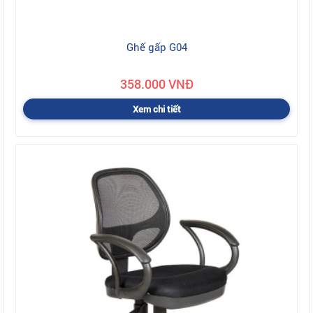
Ghế gấp G04
358.000 VNĐ
Xem chi tiết