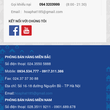
Gọi khiếu nại
094 3203999
(8:00 - 21:30)
Email :
hoaphat185@gmail.com
KẾT NỐI VỚI CHÚNG TÔI
PHÒNG BÁN HÀNG MIỀN BẮC
Số điện thoại: 024.3550 5888
Mobile:
0934.534.777 - 0917.311.386
Fax: 024.37 37 30 88
Địa chỉ: Số 16-18 đường Nguyễn Bồ - TP Hà Nội
Email:
hoaphat185@gmail.com
PHÒNG BÁN HÀNG MIỀN NAM
Số điện thoại: 028.3511 9211 - 0901.689.678