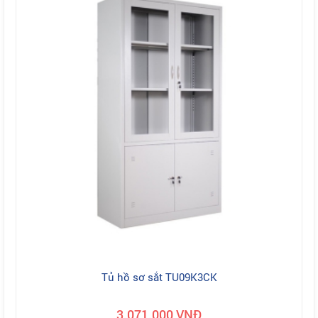
Tủ hồ sơ sắt TU09K3CK
3.071.000 VNĐ