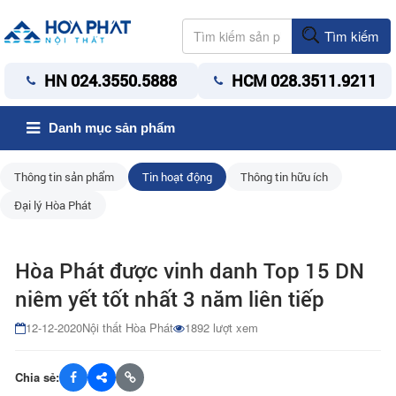
Tìm kiếm
HN 024.3550.5888
HCM 028.3511.9211
Danh mục sản phẩm
Thông tin sản phẩm
Tin hoạt động
Thông tin hữu ích
Đại lý Hòa Phát
Hòa Phát được vinh danh Top 15 DN
niêm yết tốt nhất 3 năm liên tiếp
12-12-2020
Nội thất Hòa Phát
1892 lượt xem
Chia sẻ: