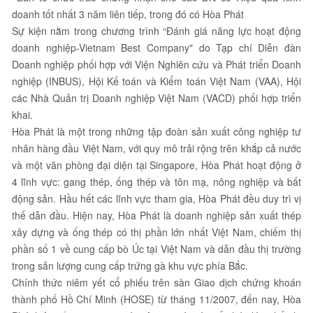
doanh tốt nhất 3 năm liên tiếp, trong đó có Hòa Phát
Sự kiện nằm trong chương trình “Đánh giá năng lực hoạt động
doanh nghiệp-Vietnam Best Company" do Tạp chí Diễn đàn
Doanh nghiệp phối hợp với Viện Nghiên cứu và Phát triển Doanh
nghiệp (INBUS), Hội Kế toán và Kiểm toán Việt Nam (VAA), Hội
các Nhà Quản trị Doanh nghiệp Việt Nam (VACD) phối hợp triển
khai.
Hòa Phát là một trong những tập đoàn sản xuất công nghiệp tư
nhân hàng đầu Việt Nam, với quy mô trải rộng trên khắp cả nước
và một văn phòng đại diện tại Singapore, Hòa Phát hoạt động ở
4 lĩnh vực: gang thép, ống thép và tôn mạ, nông nghiệp và bất
động sản. Hầu hết các lĩnh vực tham gia, Hòa Phát đều duy trì vị
thế dẫn đầu. Hiện nay, Hòa Phát là doanh nghiệp sản xuất thép
xây dựng và ống thép có thị phần lớn nhất Việt Nam, chiếm thị
phần số 1 về cung cấp bò Úc tại Việt Nam và dẫn đầu thị trường
trong sản lượng cung cấp trứng gà khu vực phía Bắc.
Chính thức niêm yết cổ phiếu trên sàn Giao dịch chứng khoán
thành phố Hồ Chí Minh (HOSE) từ tháng 11/2007, đến nay, Hòa