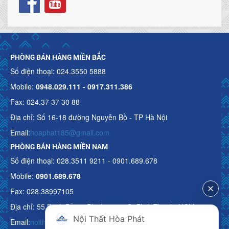
PHÒNG BÁN HÀNG MIỀN BẮC
Số điện thoại: 024.3550 5888
Mobile:
0948.029.111 - 0917.311.386
Fax: 024.37 37 30 88
Địa chỉ: Số 16-18 đường Nguyễn Bồ - TP Hà Nội
Email:
hoaphat185@gmail.com
PHÒNG BÁN HÀNG MIỀN NAM
Số điện thoại: 028.3511 9211 - 0901.689.678
Mobile:
0901.689.678
Fax: 028.38997105
Địa chỉ: 55 Bạch Đằng, Phường 15, Q. Bình Thạnh, HCM
Nội Thất Hòa Phát
Email:
noithathoaphattot@gmail.com