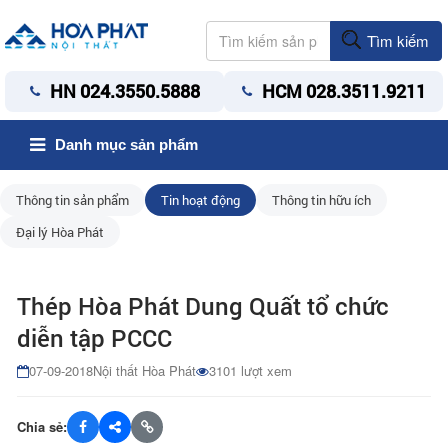
Tìm kiếm
HN 024.3550.5888
HCM 028.3511.9211
Danh mục sản phẩm
Thông tin sản phẩm
Tin hoạt động
Thông tin hữu ích
Đại lý Hòa Phát
Thép Hòa Phát Dung Quất tổ chức
diễn tập PCCC
07-09-2018
Nội thất Hòa Phát
3101 lượt xem
Chia sẻ: