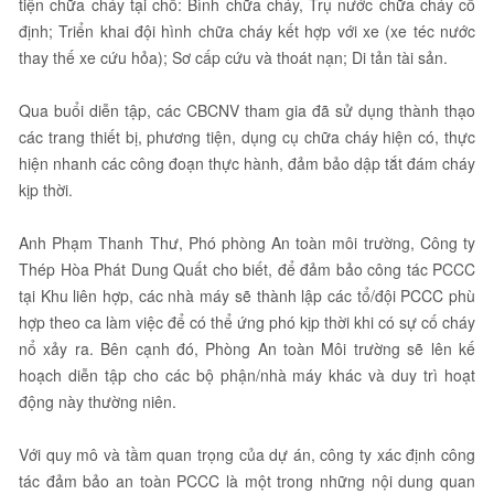
tiện chữa cháy tại chỗ: Bình chữa cháy, Trụ nước chữa cháy cố
định; Triển khai đội hình chữa cháy kết hợp với xe (xe téc nước
thay thế xe cứu hỏa); Sơ cấp cứu và thoát nạn; Di tản tài sản.
Qua buổi diễn tập, các CBCNV tham gia đã sử dụng thành thạo
các trang thiết bị, phương tiện, dụng cụ chữa cháy hiện có, thực
hiện nhanh các công đoạn thực hành, đảm bảo dập tắt đám cháy
kịp thời.
Anh Phạm Thanh Thư, Phó phòng An toàn môi trường, Công ty
Thép Hòa Phát Dung Quất cho biết, để đảm bảo công tác PCCC
tại Khu liên hợp, các nhà máy sẽ thành lập các tổ/đội PCCC phù
hợp theo ca làm việc để có thể ứng phó kịp thời khi có sự cố cháy
nổ xảy ra. Bên cạnh đó, Phòng An toàn Môi trường sẽ lên kế
hoạch diễn tập cho các bộ phận/nhà máy khác và duy trì hoạt
động này thường niên.
Với quy mô và tầm quan trọng của dự án, công ty xác định công
tác đảm bảo an toàn PCCC là một trong những nội dung quan