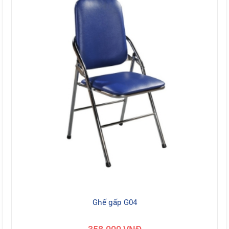
Ghế gấp G04