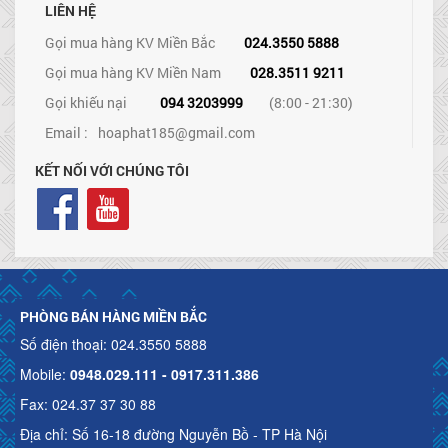
LIÊN HỆ
Gọi mua hàng KV Miền Bắc
024.3550 5888
Gọi mua hàng KV Miền Nam
028.3511 9211
Gọi khiếu nại
094 3203999
(8:00 - 21:30)
Email :
hoaphat185@gmail.com
KẾT NỐI VỚI CHÚNG TÔI
PHÒNG BÁN HÀNG MIỀN BẮC
Số điện thoại: 024.3550 5888
Mobile:
0948.029.111 - 0917.311.386
Fax: 024.37 37 30 88
Địa chỉ: Số 16-18 đường Nguyễn Bồ - TP Hà Nội