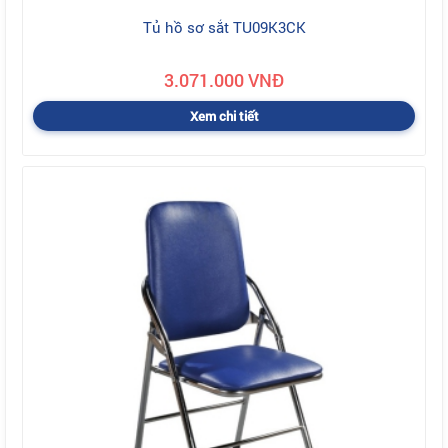
Tủ hồ sơ sắt TU09K3CK
3.071.000 VNĐ
Xem chi tiết