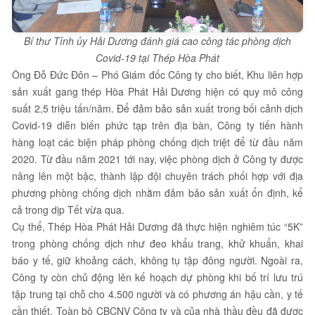
Bí thư Tỉnh ủy Hải Dương đánh giá cao công tác phòng dịch
Covid-19 tại Thép Hòa Phát
Ông Đỗ Đức Đôn – Phó Giám đốc Công ty cho biết, Khu liên hợp
sản xuất gang thép Hòa Phát Hải Dương hiện có quy mô công
suất 2,5 triệu tấn/năm. Để đảm bảo sản xuất trong bối cảnh dịch
Covid-19 diễn biến phức tạp trên địa bàn, Công ty tiến hành
hàng loạt các biện pháp phòng chống dịch triệt để từ đầu năm
2020. Từ đầu năm 2021 tới nay, việc phòng dịch ở Công ty được
nâng lên một bậc, thành lập đội chuyên trách phối hợp với địa
phương phòng chống dịch nhằm đảm bảo sản xuất ổn định, kể
cả trong dịp Tết vừa qua.
Cụ thể, Thép Hòa Phát Hải Dương đã thực hiện nghiêm túc “5K”
trong phòng chống dịch như đeo khẩu trang, khử khuẩn, khai
báo y tế, giữ khoảng cách, không tụ tập đông người. Ngoài ra,
Công ty còn chủ động lên kế hoạch dự phòng khi bố trí lưu trú
tập trung tại chỗ cho 4.500 người và có phương án hậu cần, y tế
cần thiết. Toàn bộ CBCNV Công ty và của nhà thầu đều đã được