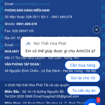
Email:
hoaphat185@gmail.com
PHÒNG BÁN HÀNG MIỀN NAM
Số điện thoại: 028.3511 9211 - 0901.689.678
Mobile:
0901.689.678
Fax: 028.38997105
Địa chỉ: 55 Bạch Đằng, Phường 15, Q. Bình Thạnh, HCM
Nội Thất Hòa Phát
Email:
noithathoaphattot@gmail.com
Em có thể giúp được gì cho Anh/Chị ạ? 
NHÀ MÁY
KM 17 Thị trấn Như Quỳnh - Văn Lâm - Hưng Yên
VĂN PHÒNG TẬP ĐOÀN :
Cần mua hàng
39 Nguyễn Đình Chiểu - Lê Đại Hành - Hai Bà Trưng - Hà Nội
Gọi lại cho tôi
© 2026 Nội thất Hòa Phát Tất cả các quyền
Tư vấn dự án
Miền Bắc
: Số 16-18 đường Nguyễn Bồ - TP Hà Nội
Tel:024.3550 5888 Email:hoaphat185@gmail.com
1
Miền Nam
: 55 Bạch Đằng, Phường 15, Q. Bình Thạnh, HCM