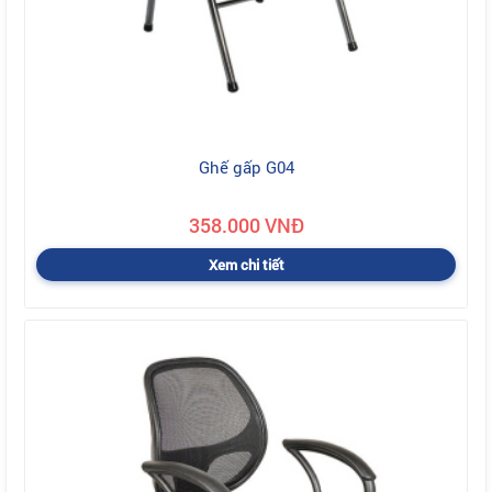
Ghế gấp G04
358.000 VNĐ
Xem chi tiết