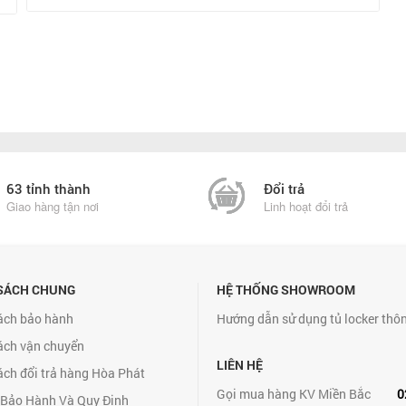
63 tỉnh thành
Đổi trả
Giao hàng tận nơi
Linh hoạt đổi trả
SÁCH CHUNG
HỆ THỐNG SHOWROOM
ách bảo hành
Hướng dẫn sử dụng tủ locker thô
ách vận chuyển
LIÊN HỆ
ách đổi trả hàng Hòa Phát
Gọi mua hàng KV Miền Bắc
0
 Bảo Hành Và Quy Định