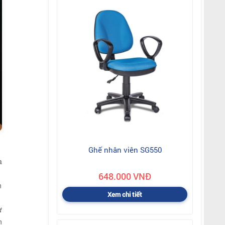
Ghế nhân viên SG550
a
648.000 VNĐ
n
Xem chi tiết
ừ
n