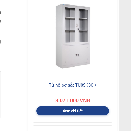
i
a
t
Tủ hồ sơ sắt TU09K3CK
3.071.000 VNĐ
Xem chi tiết