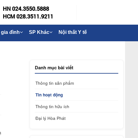
HN 024.3550.5888
HCM 028.3511.9211
 gia đình
SP Khác
Nội thất Y tế
Danh mục bài viết
Thông tin sản phẩm
Tin hoạt động
Thông tin hữu ích
Đại lý Hòa Phát
ạ