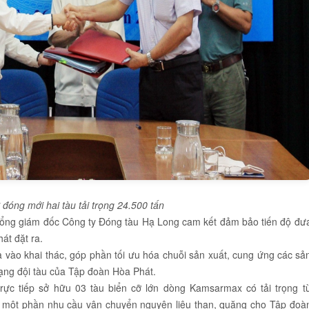
đóng mới hai tàu tải trọng 24.500 tấn
 Tổng giám đốc Công ty Đóng tàu Hạ Long cam kết đảm bảo tiến độ đư
át đặt ra.
a vào khai thác, góp phần tối ưu hóa chuỗi sản xuất, cung ứng các sả
dạng đội tàu của Tập đoàn Hòa Phát.
trực tiếp sở hữu 03 tàu biển cỡ lớn dòng Kamsarmax có tải trọng t
ụ một phần nhu cầu vận chuyển nguyên liệu than, quặng cho Tập đoà