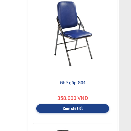
Ghế gấp G04
358.000 VNĐ
Xem chi tiết