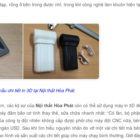
tạp, rỗng ở bên trong được nhỉ, trong khi công nghệ làm khuôn hiện tạ
ẫu chi tiết in 3D tại Nội thất Hòa Phát
ệm, các kỹ sư của
Nội thất Hòa Phát
còn có thể sử dụng máy in 3D đ
áy đảm bảo cơ tính thay thế, sửa chữa nhanh nhất: “Có lần, bộ phậ
của công ty đột nhiên không cấp được phôi cho máy đột CNC nữa, bê
i ngàn USD. Sau khi tìm hiểu nguyên nhân do vỡ một vài chi tiết mà bê
o hình và sản xuất các chi tiết giúp cho máy chạy bình thường. Giờ đâ