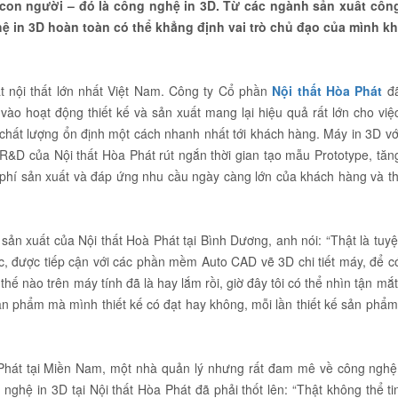
con người – đó là công nghệ in 3D. Từ các ngành sản xuất côn
ệ in 3D hoàn toàn có thể khẳng định vai trò chủ đạo của mình kh
t nội thất lớn nhất Việt Nam. Công ty Cổ phần
Nội thất Hòa Phát
đ
o hoạt động thiết kế và sản xuất mang lại hiệu quả rất lớn cho việ
hất lượng ổn định một cách nhanh nhất tới khách hàng. Máy in 3D vớ
n R&D của Nội thất Hòa Phát rút ngắn thời gian tạo mẫu Prototype, tăn
i phí sản xuất và đáp ứng nhu cầu ngày càng lớn của khách hàng và th
sản xuất của Nội thất Hoà Phát tại Bình Dương, anh nói: “Thật là tuyệ
ọc, được tiếp cận với các phần mềm Auto CAD vẽ 3D chi tiết máy, để c
hế nào trên máy tính đã là hay lắm rồi, giờ đây tôi có thể nhìn tận mắt
sản phẩm mà mình thiết kế có đạt hay không, mỗi lần thiết kế sản phẩ
hát tại Miền Nam, một nhà quản lý nhưng rất đam mê về công nghệ
nghệ in 3D tại Nội thất Hòa Phát đã phải thốt lên: “Thật không thể ti