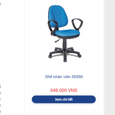
i
Ghế nhân viên SG550
ể
648.000 VNĐ
n
n
Xem chi tiết
n
y