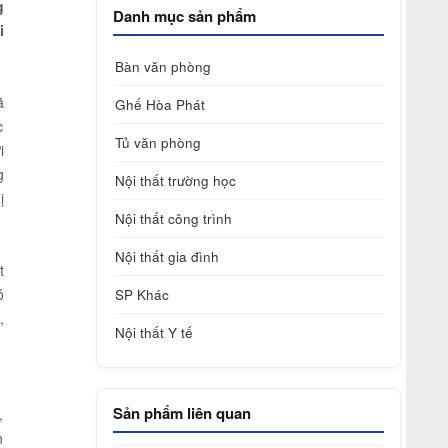
g
Danh mục sản phẩm
i
Bàn văn phòng
ã
Ghế Hòa Phát
c
Tủ văn phòng
i
g
Nội thất trường học
ị
Nội thất công trình
Nội thất gia đình
t
ó
SP Khác
,
Nội thất Y tế
m
Sản phẩm liên quan
,
n