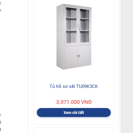
y
n
Tủ hồ sơ sắt TU09K3CK
3.071.000 VNĐ
Xem chi tiết
m
g
g