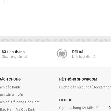
63 tỉnh thành
Đổi trả
Giao hàng tận nơi
Linh hoạt đổi trả
SÁCH CHUNG
HỆ THỐNG SHOWROOM
ách bảo hành
Hướng dẫn sử dụng tủ locker thô
ách vận chuyển
LIÊN HỆ
ách đổi trả hàng Hòa Phát
Gọi mua hàng KV Miền Bắc
0
 Bảo Hành Và Quy Định