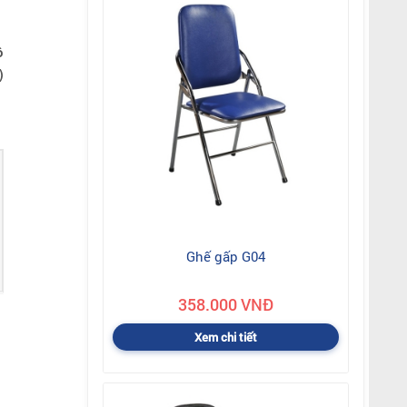
.
ô
)
Ghế gấp G04
358.000 VNĐ
Xem chi tiết