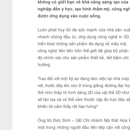
không có giới hạn về khả năng sáng tạo của 
nghiệp đến y học, tạo hình thẩm mỹ, công ngh
được ứng dụng vào cuộc sống.
Luôn phát huy tối đa sức mạnh của nhà sản xuấ
nhanh chóng đầu tư, ứng dụng công nghệ in 3D và
triển khai những sản phẩm đa dạng về mẫu mã, c
công nghệ tiên tiến trên thế giới đã giúp bộ phậ
độ chính xác cho sản phẩm thiết kế, tiết kiệm ch
trường.
Trao đổi với một kỹ sư đang làm việc tại nhà máy 
vời, trước đây khi còn ở trong giảng đường đại h
thể nhìn thấy rõ hình dáng 3D của vật thể 3D như t
sờ tận tay và có thể cầm thước cặp đo trực tiếp 
khiến tôi cảm thấy rất hào hứng!”
Ông Vũ Đức Sính – GĐ Chi nhánh Nội thất Hoà P
một trong những người đầu tiên tiếp cận với công 