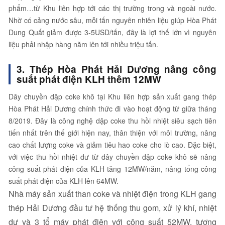
phẩm…từ Khu liên hợp tới các thị trường trong và ngoài nước.
Nhờ có cảng nước sâu, mỗi tấn nguyên nhiên liệu giúp Hòa Phát
Dung Quất giảm được 3-5USD/tấn, đây là lợi thế lớn vì nguyên
liệu phải nhập hàng năm lên tới nhiều triệu tấn.
3. Thép Hòa Phát Hải Dương nâng công
suất phát điện KLH thêm 12MW
Dây chuyền dập coke khô tại Khu liên hợp sản xuất gang thép
Hòa Phát Hải Dương chính thức đi vào hoạt động từ giữa tháng
8/2019. Đây là công nghệ dập coke thu hồi nhiệt siêu sạch tiên
tiến nhất trên thế giới hiện nay, thân thiện với môi trường, nâng
cao chất lượng coke và giảm tiêu hao coke cho lò cao. Đặc biệt,
với việc thu hồi nhiệt dư từ dây chuyền dập coke khô sẽ nâng
công suất phát điện của KLH tăng 12MW/năm, nâng tổng công
suất phát điện của KLH lên 64MW.
Nhà máy sản xuất than coke và nhiệt điện trong KLH gang
thép Hải Dương đầu tư hệ thống thu gom, xử lý khí, nhiệt
dư và 3 tổ máy phát điện với công suất 52MW, tương