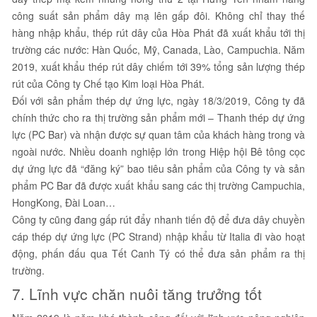
công suất sản phẩm dây mạ lên gấp đôi. Không chỉ thay thế
hàng nhập khẩu, thép rút dây của Hòa Phát đã xuất khẩu tới thị
trường các nước: Hàn Quốc, Mỹ, Canada, Lào, Campuchia. Năm
2019, xuất khẩu thép rút dây chiếm tới 39% tổng sản lượng thép
rút của Công ty Chế tạo Kim loại Hòa Phát.
Đối với sản phẩm thép dự ứng lực, ngày 18/3/2019, Công ty đã
chính thức cho ra thị trường sản phẩm mới – Thanh thép dự ứng
lực (PC Bar) và nhận được sự quan tâm của khách hàng trong và
ngoài nước. Nhiều doanh nghiệp lớn trong Hiệp hội Bê tông cọc
dự ứng lực đã “đăng ký” bao tiêu sản phẩm của Công ty và sản
phẩm PC Bar đã được xuất khẩu sang các thị trường Campuchia,
HongKong, Đài Loan…
Công ty cũng đang gấp rút đẩy nhanh tiến độ để đưa dây chuyền
cáp thép dự ứng lực (PC Strand) nhập khẩu từ Italia đi vào hoạt
động, phấn đấu qua Tết Canh Tý có thể đưa sản phẩm ra thị
trường.
7. Lĩnh vực chăn nuôi tăng trưởng tốt