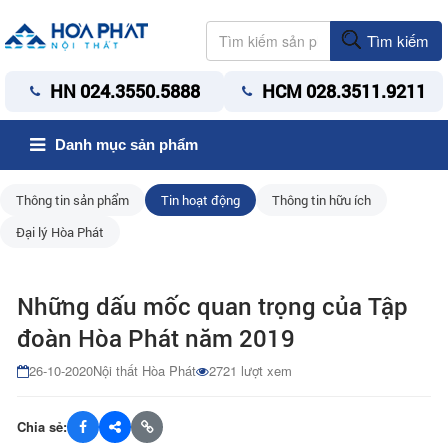
Tìm kiếm
HN 024.3550.5888
HCM 028.3511.9211
Danh mục sản phẩm
Thông tin sản phẩm
Tin hoạt động
Thông tin hữu ích
Đại lý Hòa Phát
Những dấu mốc quan trọng của Tập
đoàn Hòa Phát năm 2019
26-10-2020
Nội thất Hòa Phát
2721 lượt xem
Chia sẻ: