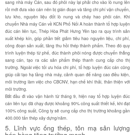
sang nhà máy Cán, sau đó phôi này lại phải cho vào lò nung lên
rồi mới đưa vào cán nên bị gián đoạn và tăng chi phí vận chuyển,
lưu kho, nguyên liệu đốt lò nung và cháy hao phôi cán. Khi
chuyển Nhà máy Cán về KCN Phố Nối A hoàn thành tổ hợp luyện
đúc cán liên tục, Thép Hòa Phát Hưng Yên tạo ra quy trình sản
xuất khép kín, góp phần tiết giảm tiêu hao nguyên liệu, chi phí,
công đoạn sản xuất, tăng thu hồi thép thành phẩm. Theo đó quy
trình luyện thép từ phế, đúc thành phôi nóng được chuyển thẳng
sang cán, tạo ra các sản phẩm thép thanh cung cấp cho thị
trường. Ngoài việc tối ưu hóa chi phí, tổ hợp luyện đúc cán cũng
giúp cải tạo hạ tầng nhà máy, cảnh quan để nâng cao điều kiện,
môi trường làm việc cho CBCNV, hạn chế khí thải, thân thiện với
môi trường.
Bắt đầu đi vào vận hành từ tháng 9, hiện nay tổ hợp luyện đúc
cán liên tục đã chạy được khoảng 90% công suất thiết kế, khi đạt
100% công suất, Công ty sẽ cung cấp cho thị trường khoảng gần
400.000 tấn thép xây dựng/năm.
5. Lĩnh vực ống thép, tôn mạ sản lượng
bán hàng tăng trưởng mạnh