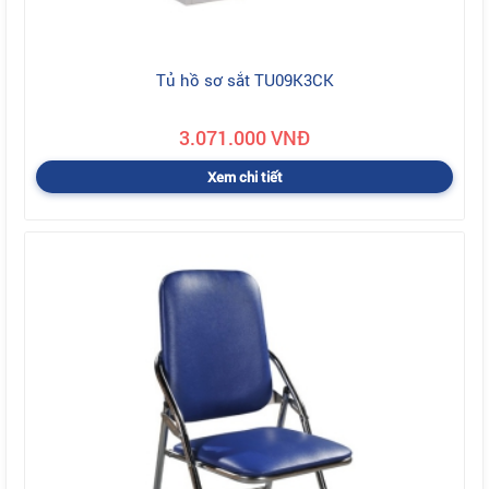
Tủ hồ sơ sắt TU09K3CK
3.071.000 VNĐ
Xem chi tiết