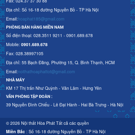
Fax: 024.37 37 30 88
Địa chỉ: Số 16-18 đường Nguyễn Bồ - TP Hà Nội
Email:
hoaphat185@gmail.com
PHÒNG BÁN HÀNG MIỀN NAM
Số điện thoại: 028.3511 9211 - 0901.689.678
Mobile:
0901.689.678
Fax: 028.38997105
Địa chỉ: 55 Bạch Đằng, Phường 15, Q. Bình Thạnh, HCM
Email:
noithathoaphattot@gmail.com
NHÀ MÁY
KM 17 Thị trấn Như Quỳnh - Văn Lâm - Hưng Yên
VĂN PHÒNG TẬP ĐOÀN :
39 Nguyễn Đình Chiểu - Lê Đại Hành - Hai Bà Trưng - Hà Nội
© 2026 Nội thất Hòa Phát Tất cả các quyền
Miền Bắc
: Số 16-18 đường Nguyễn Bồ - TP Hà Nội