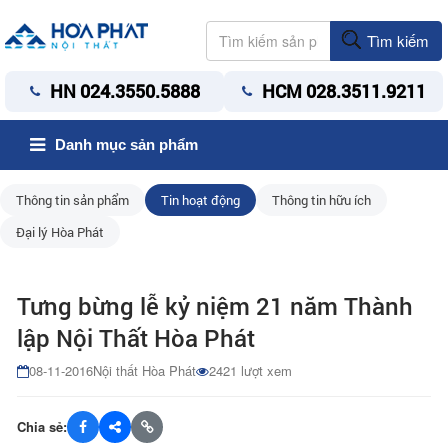
Tìm kiếm
HN 024.3550.5888
HCM 028.3511.9211
Danh mục sản phẩm
Thông tin sản phẩm
Tin hoạt động
Thông tin hữu ích
Đại lý Hòa Phát
Tưng bừng lễ kỷ niệm 21 năm Thành
lập Nội Thất Hòa Phát
08-11-2016
Nội thất Hòa Phát
2421 lượt xem
Chia sẻ: