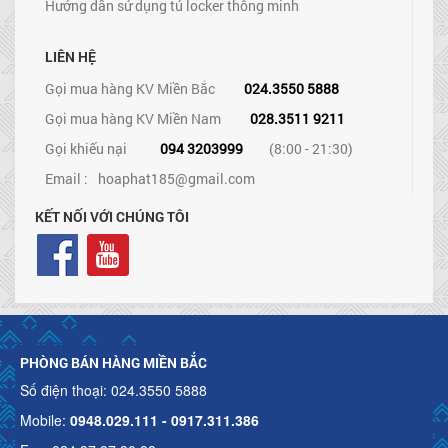
Hướng dẫn sử dụng tủ locker thông minh
LIÊN HỆ
Gọi mua hàng KV Miền Bắc
024.3550 5888
Gọi mua hàng KV Miền Nam
028.3511 9211
Gọi khiếu nại
094 3203999
(8:00 - 21:30)
Email :
hoaphat185@gmail.com
KẾT NỐI VỚI CHÚNG TÔI
PHÒNG BÁN HÀNG MIỀN BẮC
Số điện thoại: 024.3550 5888
Mobile:
0948.029.111 - 0917.311.386