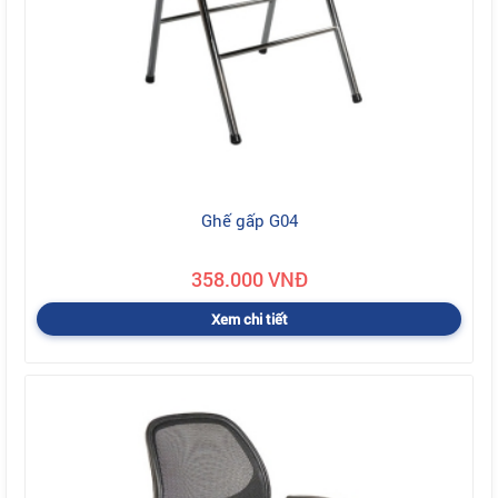
Ghế gấp G04
358.000 VNĐ
Xem chi tiết