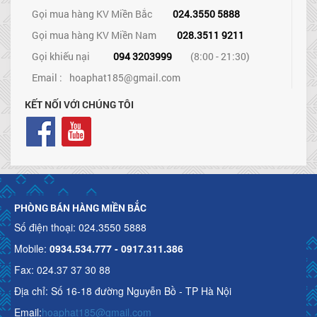
Gọi mua hàng KV Miền Bắc
024.3550 5888
Gọi mua hàng KV Miền Nam
028.3511 9211
Gọi khiếu nại
094 3203999
(8:00 - 21:30)
Email :
hoaphat185@gmail.com
KẾT NỐI VỚI CHÚNG TÔI
PHÒNG BÁN HÀNG MIỀN BẮC
Số điện thoại: 024.3550 5888
Mobile:
0934.534.777 - 0917.311.386
Fax: 024.37 37 30 88
Địa chỉ: Số 16-18 đường Nguyễn Bồ - TP Hà Nội
Email:
hoaphat185@gmail.com