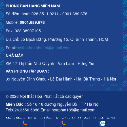
PHÒNG BÁN HÀNG MIỀN NAM
Số điện thoại: 028.3511 9211 - 0901.689.678
Mobile:
0901.689.678
Fax: 028.38997105
Địa chỉ: 55 Bạch Đằng, Phường 15, Q. Bình Thạnh, HCM
Email:
noithathoaphattot@gmail.com
NHÀ MÁY
KM 17 Thị trấn Như Quỳnh - Văn Lâm - Hưng Yên
VĂN PHÒNG TẬP ĐOÀN :
39 Nguyễn Đình Chiểu - Lê Đại Hành - Hai Bà Trưng - Hà Nội
© 2026 Nội thất Hòa Phát Tất cả các quyền
Miền Bắc
: Số 16-18 đường Nguyễn Bồ - TP Hà Nội
Tel:024.3550 5888 Email:hoaphat185@gmail.com
Miền Nam
: 55 Bạch Đằng, Phường 15, Q. Bình Thạnh, HCM
Tel:028.3511 9211 Email:noithathoaphattot@gmail.com