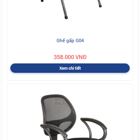
Ghế gấp G04
358.000 VNĐ
Xem chi tiết