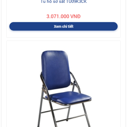
Tủ hồ sơ sắt TU09K3CK
3.071.000 VNĐ
Xem chi tiết