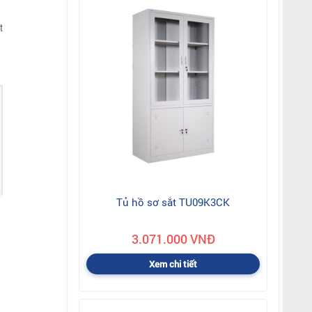
t
Tủ hồ sơ sắt TU09K3CK
3.071.000 VNĐ
Xem chi tiết