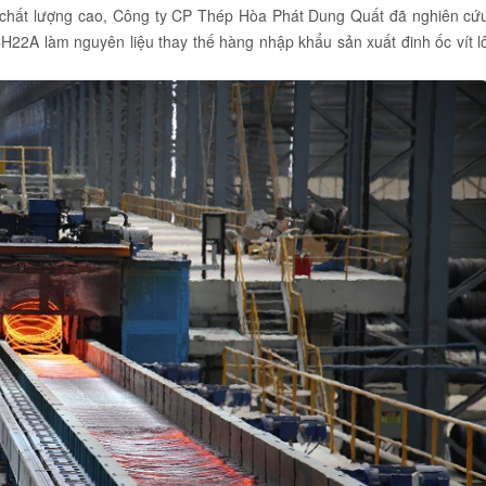
p chất lượng cao, Công ty CP Thép Hòa Phát Dung Quất đã nghiên cứ
22A làm nguyên liệu thay thế hàng nhập khẩu sản xuất đinh ốc vít l