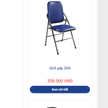
Ghế gấp G04
358.000 VNĐ
Xem chi tiết