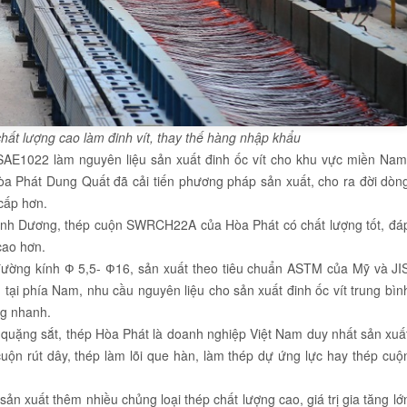
hất lượng cao làm đinh vít, thay thế hàng nhập khẩu
SAE1022 làm nguyên liệu sản xuất đinh ốc vít cho khu vực miền Nam
a Phát Dung Quất đã cải tiến phương pháp sản xuất, cho ra đời dòn
cấp hơn.
Bình Dương, thép cuộn SWRCH22A của Hòa Phát có chất lượng tốt, đá
cao hơn.
 đường kính Ф 5,5- Ф16, sản xuất theo tiêu chuẩn ASTM của Mỹ và JI
g tại phía Nam, nhu cầu nguyên liệu cho sản xuất đinh ốc vít trung bìn
ng nhanh.
ừ quặng sắt, thép Hòa Phát là doanh nghiệp Việt Nam duy nhất sản xuấ
ộn rút dây, thép làm lõi que hàn, làm thép dự ứng lực hay thép cuộ
ản xuất thêm nhiều chủng loại thép chất lượng cao, giá trị gia tăng lớ