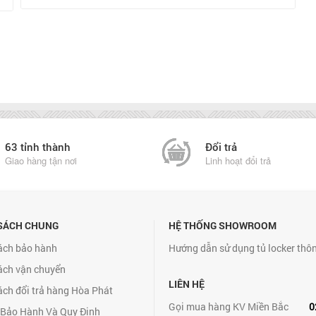
63 tỉnh thành
Đổi trả
Giao hàng tận nơi
Linh hoạt đổi trả
SÁCH CHUNG
HỆ THỐNG SHOWROOM
ách bảo hành
Hướng dẫn sử dụng tủ locker thô
ách vận chuyển
LIÊN HỆ
ách đổi trả hàng Hòa Phát
Gọi mua hàng KV Miền Bắc
0
 Bảo Hành Và Quy Định