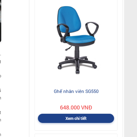
.
g
p
S
Ghế nhân viên SG550
h
648.000 VNĐ
t
Xem chi tiết
n
n