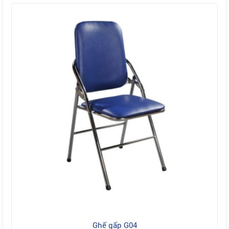
Ghế gấp G04