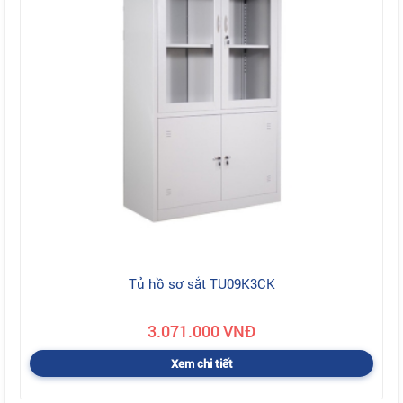
Tủ hồ sơ sắt TU09K3CK
3.071.000 VNĐ
Xem chi tiết