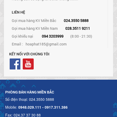
LIÊN HỆ
Gọi mua hàng KV Miền Bắc
024.3550 5888
Gọi mua hàng KV Miền Nam
028.3511 9211
Gọi khiếu nại
094 3203999
(8:00 - 21:30)
Email :
hoaphat185@gmail.com
KẾT NỐI VỚI CHÚNG TÔI
PHÒNG BÁN HÀNG MIỀN BẮC
Số điện thoại: 024.3550 5888
Mobile:
0948.029.111 - 0917.311.386
Fax: 024.37 37 30 88