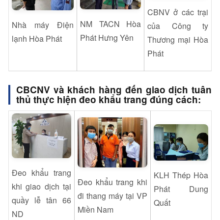
CBNV ở các trại
NM TACN Hòa
Nhà máy Điện
của Công ty
Phát Hưng Yên
lạnh Hòa Phát
Thương mại Hòa
Phát
CBCNV và khách hàng đến giao dịch tuân
thủ
thực hiện đeo khẩu trang đúng cách:
Đeo khẩu trang
KLH Thép Hòa
Đeo khẩu trang khi
khi giao dịch tại
Phát Dung
đi thang máy tại VP
quầy lễ tân 66
Quất
Miền Nam
ND