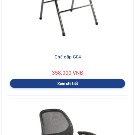
Ghế gấp G04
358.000 VNĐ
Xem chi tiết