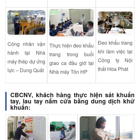
Đeo khẩu trang
Công nhân vận
Thực hiện đeo khẩu
khi làm việc tại
hành tại Nhà
trang trong buổi
Công ty Nội
máy thép dự ứng
giao ca đầu giờ tại
thất Hòa Phát
lực – Dung Quất
Nhà máy Tôn HP
CBCNV, khách hàng thực hiện sát khuẩn
tay, lau tay nắm cửa bằng d
u
ng dịch khử
khuẩn: