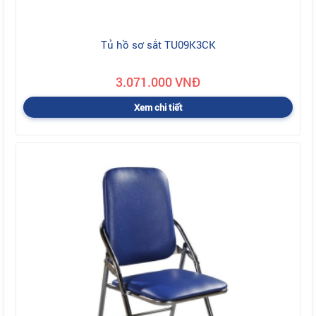
Tủ hồ sơ sắt TU09K3CK
3.071.000 VNĐ
Xem chi tiết