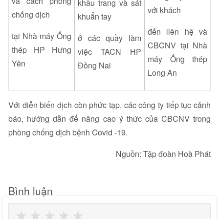
và cách phòng
khẩu trang và sát
với khách
chống dịch
khuẩn tay
đến
liên hệ và
tại Nhà máy Ống
ở các quầy làm
CBCNV tại Nhà
thép HP Hưng
việc TACN HP
máy Ống thép
Yên
Đồng Nai
Long An
Với diễn biến dịch còn phức tạp, các công ty tiếp tục cảnh
báo, hướng dẫn để nâng cao ý thức của CBCNV trong
phòng chống dịch bệnh Covid -19.
Nguồn: Tập đoàn Hoà Phát
Bình luận
★
★
★
★
★