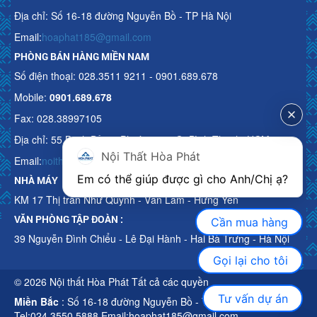
Địa chỉ: Số 16-18 đường Nguyễn Bồ - TP Hà Nội
Email:
hoaphat185@gmail.com
PHÒNG BÁN HÀNG MIỀN NAM
Số điện thoại: 028.3511 9211 - 0901.689.678
Mobile:
0901.689.678
Fax: 028.38997105
Địa chỉ: 55 Bạch Đằng, Phường 15, Q. Bình Thạnh, HCM
Nội Thất Hòa Phát
Email:
noithathoaphattot@gmail.com
Em có thể giúp được gì cho Anh/Chị ạ? 
NHÀ MÁY
KM 17 Thị trấn Như Quỳnh - Văn Lâm - Hưng Yên
VĂN PHÒNG TẬP ĐOÀN :
Cần mua hàng
39 Nguyễn Đình Chiểu - Lê Đại Hành - Hai Bà Trưng - Hà Nội
Gọi lại cho tôi
© 2026 Nội thất Hòa Phát Tất cả các quyền
Tư vấn dự án
Miền Bắc
: Số 16-18 đường Nguyễn Bồ - TP Hà Nội
Tel:024.3550 5888 Email:hoaphat185@gmail.com