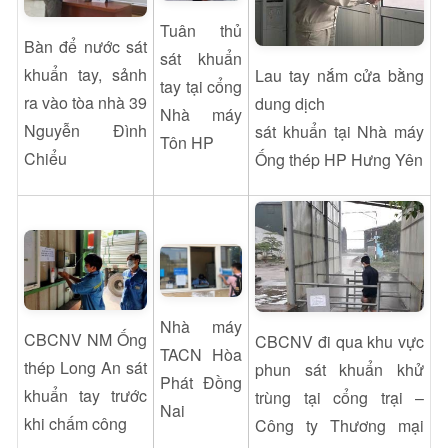
Tuân thủ
Bàn để nước sát
sát khuẩn
khuẩn tay, sảnh
Lau tay nắm cửa bằng
tay tại cổng
ra vào tòa nhà 39
dung dịch
Nhà máy
Nguyễn Đình
sát khuẩn tại Nhà máy
Tôn HP
Chiểu
Ống thép HP Hưng Yên
Nhà máy
CBCNV NM Ống
CBCNV đi qua khu vực
TACN Hòa
thép Long An sát
phun sát khuẩn khử
Phát Đồng
khuẩn tay trước
trùng tại cổng trại –
Nai
khi chấm công
Công ty Thương mại