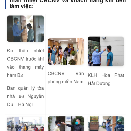
thân nhiệt CBCNV và khách hàng khi đến
làm việc:
Đo thân nhiệt
CBCNV trước khi
vào thang máy
CBCNV Văn
KLH Hòa Phát
hầm B2
phòng miền Nam
Hải Dương
Ban quản lý tòa
nhà 66 Nguyễn
Du – Hà Nội