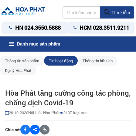
Tìm kiếm
HN 024.3550.5888
HCM 028.3511.9211
Danh mục sản phẩm
Thông tin sản phẩm
Tin hoạt động
Thông tin hữu ích
Đại lý Hòa Phát
Hòa Phát tăng cường công tác phòng,
chống dịch Covid-19
26-10-2020
Nội thất Hòa Phát
2137 lượt xem
Chia sẻ: