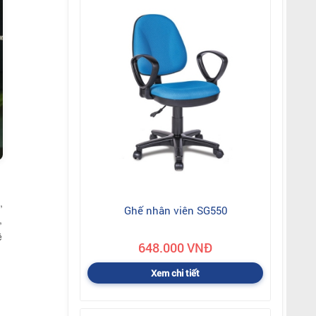
,
Ghế nhân viên SG550
,
ẽ
648.000 VNĐ
Xem chi tiết