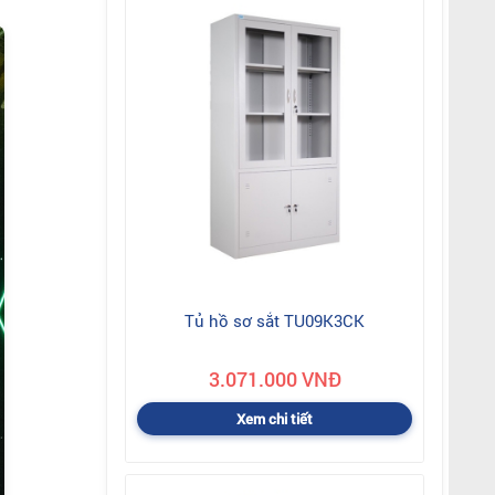
Tủ hồ sơ sắt TU09K3CK
3.071.000 VNĐ
Xem chi tiết