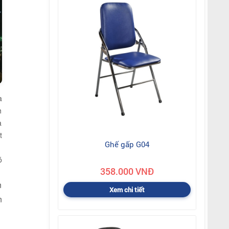
a
h
a
t
Ghế gấp G04
ó
358.000 VNĐ
n
Xem chi tiết
n