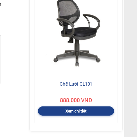
t
Ghế Lưới GL101
888.000 VNĐ
Xem chi tiết