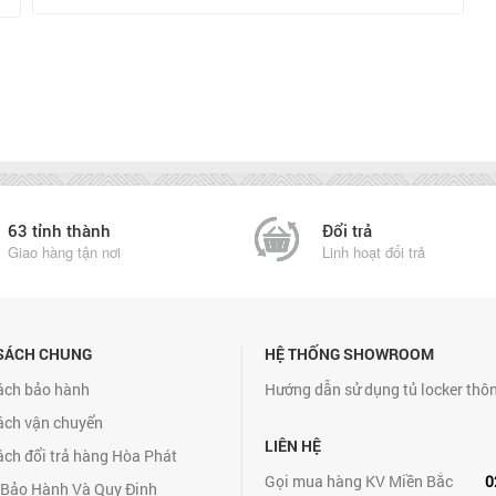
63 tỉnh thành
Đổi trả
Giao hàng tận nơi
Linh hoạt đổi trả
SÁCH CHUNG
HỆ THỐNG SHOWROOM
ách bảo hành
Hướng dẫn sử dụng tủ locker thô
ách vận chuyển
LIÊN HỆ
ách đổi trả hàng Hòa Phát
Gọi mua hàng KV Miền Bắc
0
 Bảo Hành Và Quy Định