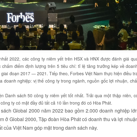
 nhất 2022, các công ty niêm yết trên HSX và HNX được đánh giá qu
 chấm điểm định lượng trên 5 tiêu chí: tỉ lệ tăng trưởng kép về doan
S giai đoạn 2017 — 2021. Tiếp theo, Forbes Việt Nam thực hiện điều tr
a doanh nghiệp: vị thế công ty trong ngành, nguồn gốc lợi nhuận, chấ
n Danh sách 50 công ty niêm yết tốt nhất. Trải qua một thập niên, c
ông ty có mặt đầy đủ tất cả 10 lần trong đó có Hòa Phát.
h sách Global 2000 năm 2022 bao gồm 2.000 doanh nghiệp lớ
 Nam ở Global 2000, Tập đoàn Hòa Phát có doanh thu và lợi nhuậ
ất của Việt Nam góp mặt trong danh sách này.