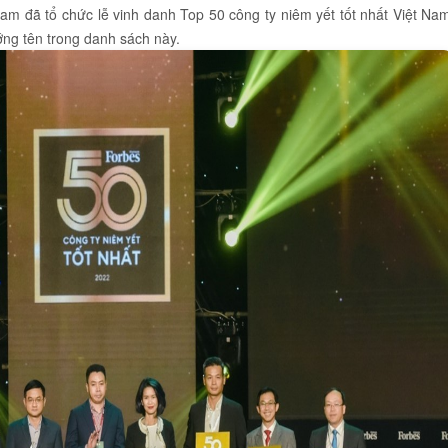
Nam đã tổ chức lễ vinh danh Top 50 công ty niêm yết tốt nhất Việt Na
ớng tên trong danh sách này.