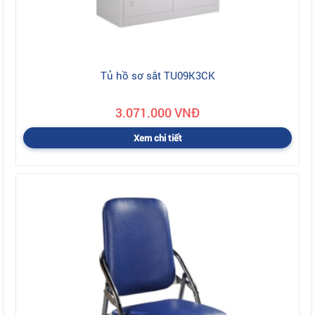
Tủ hồ sơ sắt TU09K3CK
3.071.000 VNĐ
Xem chi tiết