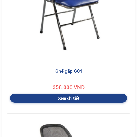
Ghế gấp G04
358.000 VNĐ
Xem chi tiết