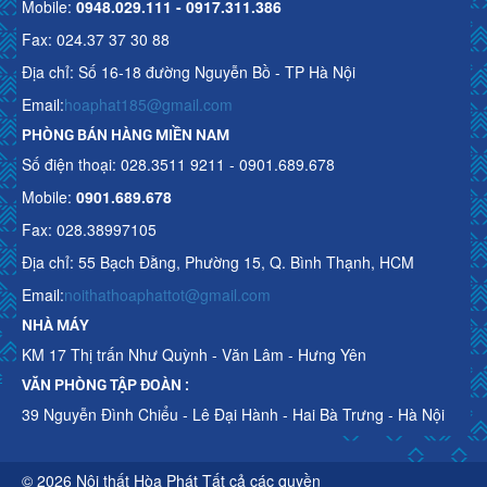
Mobile:
0948.029.111 - 0917.311.386
Fax: 024.37 37 30 88
Địa chỉ: Số 16-18 đường Nguyễn Bồ - TP Hà Nội
Email:
hoaphat185@gmail.com
PHÒNG BÁN HÀNG MIỀN NAM
Số điện thoại: 028.3511 9211 - 0901.689.678
Mobile:
0901.689.678
Fax: 028.38997105
Địa chỉ: 55 Bạch Đằng, Phường 15, Q. Bình Thạnh, HCM
Email:
noithathoaphattot@gmail.com
NHÀ MÁY
KM 17 Thị trấn Như Quỳnh - Văn Lâm - Hưng Yên
VĂN PHÒNG TẬP ĐOÀN :
39 Nguyễn Đình Chiểu - Lê Đại Hành - Hai Bà Trưng - Hà Nội
© 2026 Nội thất Hòa Phát Tất cả các quyền