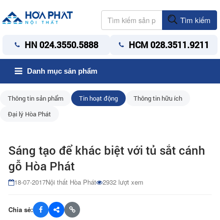
Tìm kiếm
HN 024.3550.5888
HCM 028.3511.9211
Danh mục sản phẩm
Thông tin sản phẩm
Tin hoạt động
Thông tin hữu ích
Đại lý Hòa Phát
Sáng tạo để khác biệt với tủ sắt cánh
gỗ Hòa Phát
18-07-2017
Nội thất Hòa Phát
2932 lượt xem
Chia sẻ: