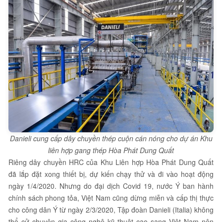
Danieli cung cấp dây chuyền thép cuộn cán nóng cho dự án Khu
liên hợp gang thép Hòa Phát Dung Quất
Riêng dây chuyền HRC của Khu Liên hợp Hòa Phát Dung Quất
đã lắp đặt xong thiết bị, dự kiến chạy thử và đi vào hoạt động
ngày 1/4/2020. Nhưng do đại dịch Covid 19, nước Ý ban hành
chính sách phong tỏa, Việt Nam cũng dừng miễn và cấp thị thực
cho công dân Ý từ ngày 2/3/2020, Tập đoàn Danieli (Italia) không
thể cử chuyên gia công nghệ kỹ thuật cao sang Việt Nam nên