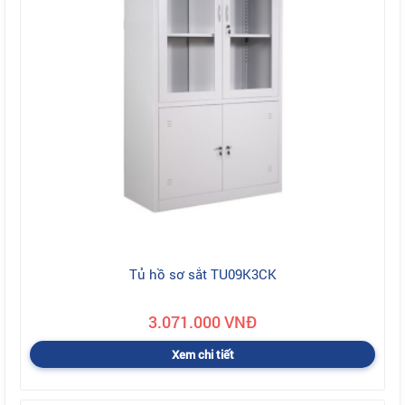
Tủ hồ sơ sắt TU09K3CK
3.071.000 VNĐ
Xem chi tiết