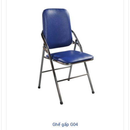
Ghế gấp G04