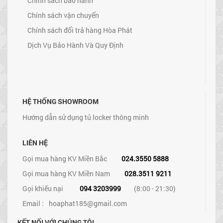
Chính sách bảo hành
Chính sách vận chuyển
Chính sách đổi trả hàng Hòa Phát
Dịch Vụ Bảo Hành Và Quy Định
HỆ THỐNG SHOWROOM
Hướng dẫn sử dụng tủ locker thông minh
LIÊN HỆ
Gọi mua hàng KV Miền Bắc
024.3550 5888
Gọi mua hàng KV Miền Nam
028.3511 9211
Gọi khiếu nại
094 3203999
(8:00 - 21:30)
Email :
hoaphat185@gmail.com
KẾT NỐI VỚI CHÚNG TÔI