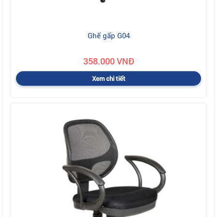
Ghế gấp G04
358.000 VNĐ
Xem chi tiết