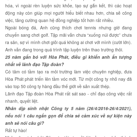
hóa, vì ngoài rèn luyện sức khỏe, tạo sự gắn kết, thì các hoạt
động này còn giúp mọi người hiểu biết nhau hơn, chia sẻ công
việc, tăng cường quan hệ đồng nghiệp tốt hơn rất nhiều.
Ngoài bóng đá, Anh cũng thích chơi tennis nhưng giờ đang
chuyển sang chơi golf. Tập mãi vẫn chưa “xuống núi được” chưa
ra sân, sợ vì mình chơi giỏi quá không ai chơi với mình (cười lớn).
Anh vẫn đang trong quá trình tập luyện trên thao trường thôi.
25 năm gắn bó với Hòa Phát, điều gì khiến anh ấn tượng
nhất về lãnh đạo Tập đoàn?
Có tâm có tầm tạo ra môi trường làm việc chuyên nghiệp, đưa
Hòa Phát phát triển lên tầm vóc mới. Từ một công ty nhỏ nay đã
vào top 50 công ty hàng đầu thế giới về sản xuất thép.
Lãnh đạo Tập đoàn Hòa Phát rất sát sao - chỉ đạo công việc rất
nhanh, quyết liệt.
Nhân dịp sinh nhật Công ty 5 năm (26/4/2016-26/4/2021),
nếu nói 1 câu ngắn gọn để chia sẻ cảm xúc về sự kiện này
anh sẽ nói câu gì?
Rất tự hào!