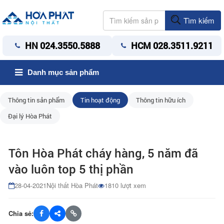
Tìm kiếm
HN 024.3550.5888
HCM 028.3511.9211
Danh mục sản phẩm
Thông tin sản phẩm
Tin hoạt động
Thông tin hữu ích
Đại lý Hòa Phát
Tôn Hòa Phát cháy hàng, 5 năm đã
vào luôn top 5 thị phần
28-04-2021
Nội thất Hòa Phát
1810 lượt xem
Chia sẻ: