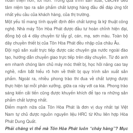
hoàn thiện hơn, tốt hơn. Trong quá trình sản xuất, CBCNV đều
tâm niệm tạo ra sản phẩm chất lượng hàng đầu để đáp ứng tốt
nhất yêu cầu của khách hàng, của thị trường.
Một yếu tố mang tính quyết định đến chất lượng là kỹ thuật công
nghệ. Nhà máy Tôn Hòa Phát được đầu tư hoàn chỉnh hiện đại,
đồng bộ cả 4 dây chuyền từ tẩy gỉ, cán, mạ, sơn màu. Toàn bộ
dây chuyền thiết bị của Tôn Hòa Phát đều nhập của châu Âu.
Đội ngũ sản xuất trực tiếp được các chuyên gia nước ngoài đào
tạo, hướng dẫn chuyển giao trực tiếp trên dây chuyền. Từ đó anh
em nhanh chóng làm chủ máy móc thiết bị, học hỏi nâng cao tay
nghề, nắm bắt hiểu rõ hơn về thiết bị quy trình sản xuất sản
phẩm. Ngoài ra, nhiều phong trào thi đua về chất lượng được
thực hiện tại mỗi phân xưởng, giữa ca này với ca kia. Phong trào
sáng kiến cải tiến cũng được khuyến khích để tạo ra những sản
phẩm chất lượng nhất.
Điểm mạnh nữa của Tôn Hòa Phát là đơn vị duy nhất tại Việt
Nam tự chủ được nguồn nguyên liệu HRC từ Khu liên hợp Hòa
Phát Dung Quất.
Phải chăng vì thế mà Tôn Hòa Phát luôn “cháy hàng”? Mục