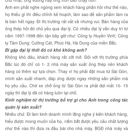
Anh em phải nghe ngóng xem khách hàng phản hồi như thế nào,
họ thiếu gì thì điều chỉnh kế hoạch, làm sao để sản phẩm làm ra
là bán hết ngay. Đi thị trường rất vất vả nhưng vui. Bán hàng của
ống thép hồi đó chủ yếu qua đại lý. Có nhiều đại lý vẫn duy trì từ
năm 1997-1998 đến tận bây giờ như: Công ty Huyền Vinh; Công
ty Tâm Dung; Cường Cát, Phúc Hà, Hà Dung của miền Bắc.
Đi gặp đại lý thời đó có khó không anh?
Không khó đâu, khách hàng rất cởi mở. Đối với thị trường phía
Bắc lúc đó chỉ có 1- 2 nhà máy sản xuất ống thép nên khách
hàng có thêm sự lựa chọn. Thay vì họ phải đặt mua từ Sài Gòn,
mình sản xuất nhanh, đáp ứng được ngay những sản phẩm mà
họ yêu cầu. Chờ xe chở ống từ Sài Gòn ra phải đợi mất 10- 15
ngày thì đại lý đã có hàng luôn tại chỗ.
Kinh nghiệm từ thị trường bổ trợ gì cho Anh trong công tác
quản lý sản xuất?
Nhiều chứ. Đi làm kinh doanh mình lắng nghe ý kiến khách hàng,
hiểu được mong muốn của họ, nắm bắt được yêu cầu chất lượng
như thế nào thì đưa ra đầu bài cho nhà máy. BGĐ nhà máy và