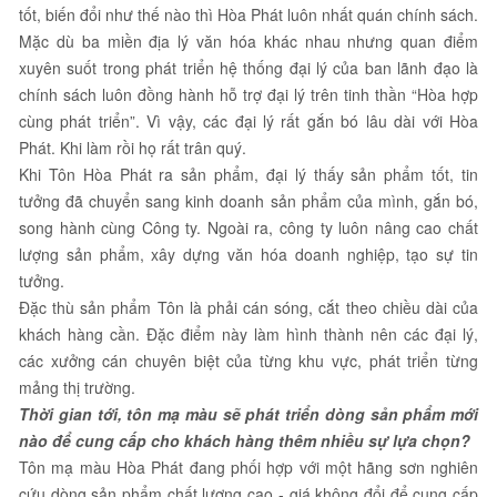
tốt, biến đổi như thế nào thì Hòa Phát luôn nhất quán chính sách.
Mặc dù ba miền địa lý văn hóa khác nhau nhưng quan điểm
xuyên suốt trong phát triển hệ thống đại lý của ban lãnh đạo là
chính sách luôn đồng hành hỗ trợ đại lý trên tinh thần “Hòa hợp
cùng phát triển”. Vì vậy, các đại lý rất gắn bó lâu dài với Hòa
Phát. Khi làm rồi họ rất trân quý.
Khi Tôn Hòa Phát ra sản phẩm, đại lý thấy sản phẩm tốt, tin
tưởng đã chuyển sang kinh doanh sản phẩm của mình, gắn bó,
song hành cùng Công ty. Ngoài ra, công ty luôn nâng cao chất
lượng sản phẩm, xây dựng văn hóa doanh nghiệp, tạo sự tin
tưởng.
Đặc thù sản phẩm Tôn là phải cán sóng, cắt theo chiều dài của
khách hàng cần. Đặc điểm này làm hình thành nên các đại lý,
các xưởng cán chuyên biệt của từng khu vực, phát triển từng
mảng thị trường.
Thời gian tới, tôn mạ màu sẽ phát triển dòng sản phẩm mới
nào để cung cấp cho khách hàng thêm nhiều sự lựa chọn?
Tôn mạ màu Hòa Phát đang phối hợp với một hãng sơn nghiên
cứu dòng sản phẩm chất lượng cao - giá không đổi để cung cấp