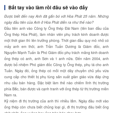
Bắt tay vào làm rồi đâu sẽ vào đấy
Được biết đến nay Anh đã gắn bó với Hòa Phát 25 năm. Những
ngày đầu tiên của Anh ở Hòa Phát diễn ra như thế nào?
Đầu tiên anh vào Công ty Ống thép Đài Nam (tên ban đầu của
Ống thép Hòa Phát), làm nhân viên phụ trách kinh doanh được
một thời gian thì lên trưởng phòng. Thời gian đầu quy mô nhỏ có
mấy anh em thôi, anh Trần Tuấn Dương là Giám đốc, anh
Nguyễn Mạnh Tuấn là Phó Giám đốc phụ trách mảng kinh doanh
ống thép có anh, anh Sơn và 1 anh nữa. Đến năm 2004, anh
được bổ nhiệm Phó giám đốc Công ty Ống thép, phụ tá cho anh
Tuấn. Ngày đó, ống thép có mỗi một dây chuyền chủ yếu vừa
cung cấp cho thiết bị phụ tùng sản xuất giàn giáo vừa đáp ứng
nhu cầu bán hàng. Đặc biệt làm thế nào chiếm lĩnh thị trường
phía Bắc, bán được và cạnh tranh với ống thép từ thị trường miền
Nam ra.
Kỷ niệm đi thị trường của anh thì nhiều lắm. Ngày đầu mới vào
ống thép còn chưa biết chủng loại gì, đi thị trường đâu biết ống
chữ nhật, ống vuông hay ống tròn bán chạy hơn.