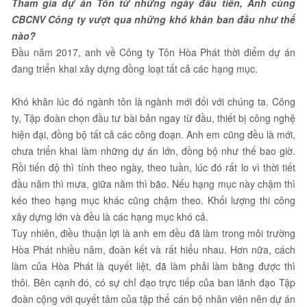
Tham gia dự án Tôn từ những ngày đầu tiên, Anh cùng
CBCNV Công ty vượt qua những khó khăn ban đầu như thế
nào?
Đầu năm 2017, anh về Công ty Tôn Hòa Phát thời điểm dự án
đang triển khai xây dựng đồng loạt tất cả các hạng mục.
Khó khăn lúc đó ngành tôn là ngành mới đối với chúng ta. Công
ty, Tập đoàn chọn đầu tư bài bản ngay từ đầu, thiết bị công nghệ
hiện đại, đồng bộ tất cả các công đoạn. Anh em cũng đều là mới,
chưa triển khai làm những dự án lớn, đồng bộ như thế bao giờ.
Rồi tiến độ thì tính theo ngày, theo tuần, lúc đó rất lo vì thời tiết
đầu năm thì mưa, giữa năm thì bão. Nếu hạng mục này chậm thì
kéo theo hạng mục khác cũng chậm theo. Khối lượng thi công
xây dựng lớn và đều là các hạng mục khó cả.
Tuy nhiên, điều thuận lợi là anh em đều đã làm trong môi trường
Hòa Phát nhiều năm, đoàn kết và rất hiểu nhau. Hơn nữa, cách
làm của Hòa Phát là quyết liệt, đã làm phải làm bằng được thì
thôi. Bên cạnh đó, có sự chỉ đạo trực tiếp của ban lãnh đạo Tập
đoàn cộng với quyết tâm của tập thể cán bộ nhân viên nên dự án