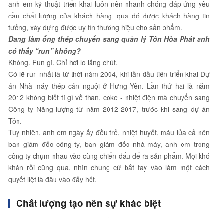
anh em kỹ thuật triển khai luôn nên nhanh chóng đáp ứng yêu
cầu chất lượng của khách hàng, qua đó được khách hàng tin
tưởng, xây dựng được uy tín thương hiệu cho sản phẩm.
Đang làm ống thép chuyển sang quản lý Tôn Hòa Phát anh
có thấy “run” không?
Không. Run gì. Chỉ hơi lo lắng chút.
Có lẽ run nhất là từ thời năm 2004, khi lần đầu tiên triển khai Dự
án Nhà máy thép cán nguội ở Hưng Yên. Lần thứ hai là năm
2012 không biết tí gì về than, coke - nhiệt điện mà chuyển sang
Công ty Năng lượng từ năm 2012-2017, trước khi sang dự án
Tôn.
Tuy nhiên, anh em ngày ấy đều trẻ, nhiệt huyết, máu lửa cả nên
ban giám đốc công ty, ban giám đốc nhà máy, anh em trong
công ty chụm nhau vào cùng chiến đấu để ra sản phẩm. Mọi khó
khăn rồi cũng qua, nhìn chung cứ bắt tay vào làm một cách
quyết liệt là đâu vào đấy hết.
Chất lượng tạo nên sự khác biệt