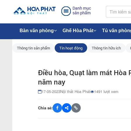
Danh mục
sản phẩm
Bàn văn phòng
Ghế Hòa Phát
Tủ văn phòn
Thông tin sản phẩm
Tin hoạt động
Thông tin hữu ích
Điều hòa, Quạt làm mát Hòa P
năm nay
17-05-2023
Nội thất Hòa Phát
1491 lượt xem
Chia sẻ: