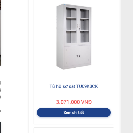
g
Tủ hồ sơ sắt TU09K3CK
g
g
3.071.000 VNĐ
n
Xem chi tiết