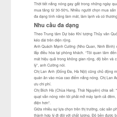
Thời tiết nắng nóng gay gắt trong những ngày qua
mua tăng từ 30-50%. Nhiều người chọn mua sản ph
đa dạng tính năng làm mát, làm lạnh và có thương 
Nhu cầu đa dạng
Theo Trung tâm Dự báo Khí tượng Thủy văn Quốc
kéo dài trên diện rộng.
Anh Quách Mạnh Cường (Nho Quan, Ninh Bình) cho
lắp điều hòa tại phòng khách. “Tôi quan tâm đến
mát hiệu quả trong không gian rộng, độ bền và ch
lý”, anh Cường nói.
Chị Lan Anh (Đống Đa, Hà Nội) cũng chủ động m
quán ăn vào mùa cao điểm nắng nóng. Chị Lan An
ưu chi phí.
Chị Bích Hà (Chùa Hang, Thái Nguyên) chia sẻ: "
quạt vẫn nóng nên tôi phải mở máy lạnh cả đêm, rấ
điện hơn".
Giữa nhiều sự lựa chọn trên thị trường, các sản p
thành hợp lý đi đôi với chất lượng. Độ bền được