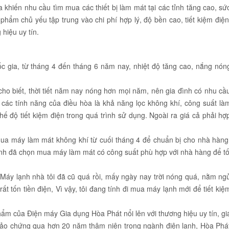
 khiến nhu cầu tìm mua các thiết bị làm mát tại các tỉnh tăng cao, sứ
ẩm chủ yếu tập trung vào chi phí hợp lý, độ bền cao, tiết kiệm điện
hiệu uy tín.
 gia, từ tháng 4 đến tháng 6 năm nay, nhiệt độ tăng cao, nắng nón
 biết, thời tiết năm nay nóng hơn mọi năm, nên gia đình có nhu cầ
 các tính năng của điều hòa là khả năng lọc không khí, công suất là
ế độ tiết kiệm điện trong quá trình sử dụng. Ngoài ra giá cả phải hợ
ua máy làm mát không khí từ cuối tháng 4 để chuẩn bị cho nhà hàng
h đã chọn mua máy làm mát có công suất phù hợp với nhà hàng để tố
Máy lạnh nhà tôi đã cũ quá rồi, mấy ngày nay trời nóng quá, nằm ng
t tốn tiền điện, Vì vậy, tôi đang tính đi mua máy lạnh mới để tiết kiệ
hẩm của Điện máy Gia dụng Hòa Phát nổi lên với thương hiệu uy tín, gi
 bảo chứng qua hơn 20 năm thâm niên trong ngành điện lạnh, Hòa Phá