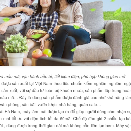
à mẫu mã, vận hành bền bỉ, tiết kiệm điện, phù hợp không gian mở
 được sản xuất tại Việt Nam theo tiêu chuẩn kiểm nghiệm nghiêm ngặ
u sản xuất, với sự đầu tư toàn bộ khuôn nhựa, sản phẩm tập trung hoà
và mẫu mã… Đây là dòng sản phẩm được đánh giá cao nhờ khả năng là
, văn phòng, sân bãi, vườn tược, nhà hàng, quán cafe…
hát Hà Nam, máy làm mát được tạo ra để giúp người dùng cảm nhận s
m mát tối ưu với diện tích tối đa 60m2. Chế độ đảo gió 2 chiều tạo lư
70L, dùng được trong thời gian dài mà không cần liên tục bơm. Máy vậ