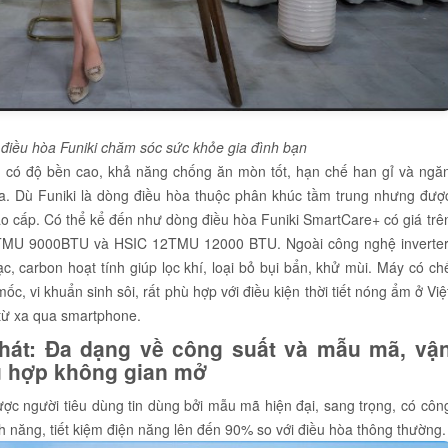
, điều hòa Funiki chăm sóc sức khỏe gia đình bạn
 có độ bền cao, khả năng chống ăn mòn tốt, hạn chế han gỉ và ngă
hòa. Dù Funiki là dòng điều hòa thuộc phân khúc tầm trung nhưng đượ
ao cấp. Có thể kể đến như dòng điều hòa Funiki SmartCare+ có giá trê
09TMU 9000BTU và HSIC 12TMU 12000 BTU. Ngoài công nghệ inverter
, carbon hoạt tính giúp lọc khí, loại bỏ bụi bẩn, khử mùi. Máy có ch
, vi khuẩn sinh sôi, rất phù hợp với điều kiện thời tiết nóng ẩm ở Việ
từ xa qua smartphone.
hát: Đa dạng về công suất và mẫu mã, vậ
hù hợp không gian mở
c người tiêu dùng tin dùng bởi mẫu mã hiện đại, sang trọng, có côn
h năng, tiết kiệm điện năng lên đến 90% so với điều hòa thông thường.