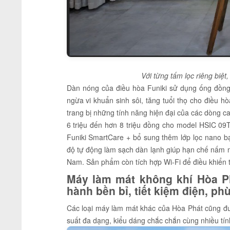
Với từng tấm lọc riêng biệt
Dàn nóng của điều hòa Funiki sử dụng ống đồng
ngừa vi khuẩn sinh sôi, tăng tuổi thọ cho điều 
trang bị những tính năng hiện đại của các dòng c
6 triệu đến hơn 8 triệu đồng cho model HSIC 
Funiki SmartCare + bổ sung thêm lớp lọc nano bạc
độ tự động làm sạch dàn lạnh giúp hạn chế nấm mốc
Nam. Sản phẩm còn tích hợp Wi-Fi để điều khiển 
Máy làm mát không khí Hòa P
hành bền bỉ, tiết kiệm điện, p
Các loại máy làm mát khác của Hòa Phát cũng đượ
suất đa dạng, kiểu dáng chắc chắn cùng nhiều tín