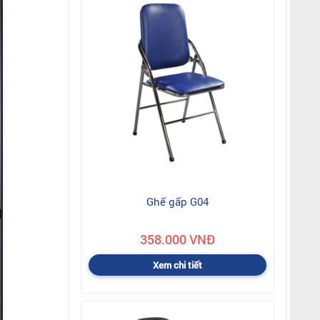
Ghế gấp G04
358.000 VNĐ
Xem chi tiết