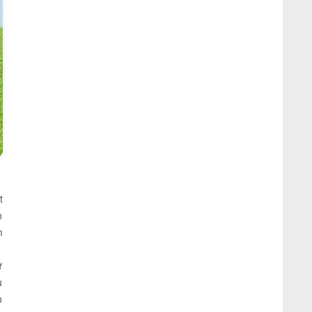
t
n
m
ự
u
n