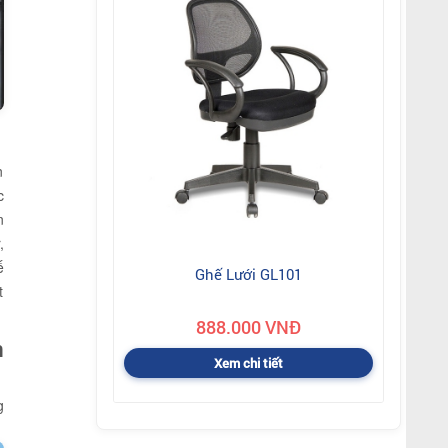
n
c
n
,
ế
Ghế Lưới GL101
t
888.000 VNĐ
n
Xem chi tiết
g