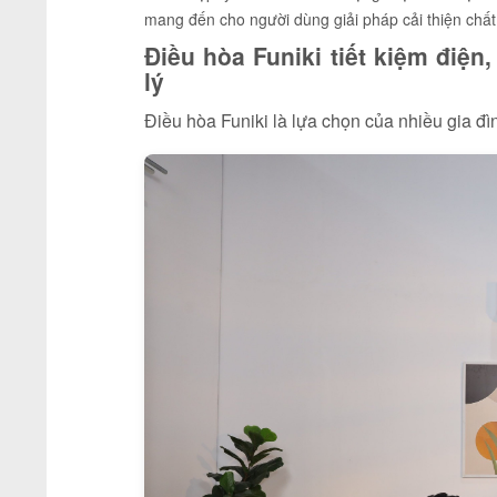
mang đến cho người dùng giải pháp cải thiện chấ
Điều hòa Funiki tiết kiệm điện
lý
Điều hòa Funiki là lựa chọn của nhiều gia đìn