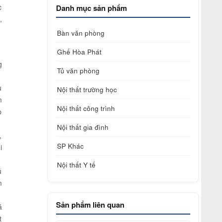
c
Danh mục sản phẩm
,
Bàn văn phòng
Ghế Hòa Phát
g
Tủ văn phòng
u
Nội thất trường học
m
Nội thất công trình
p
Nội thất gia đình
,
SP Khác
i
Nội thất Y tế
ủ
m
Sản phẩm liên quan
á
t