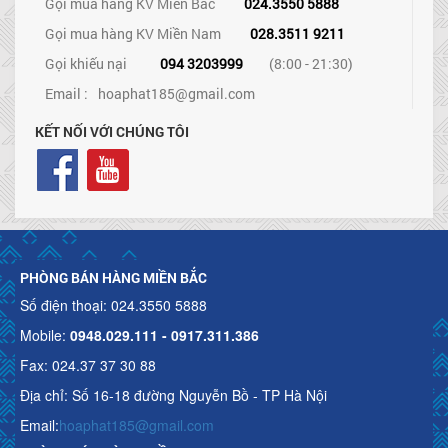
Gọi mua hàng KV Miền Bắc
024.3550 5888
Gọi mua hàng KV Miền Nam
028.3511 9211
Gọi khiếu nại
094 3203999
(8:00 - 21:30)
Email :
hoaphat185@gmail.com
KẾT NỐI VỚI CHÚNG TÔI
PHÒNG BÁN HÀNG MIỀN BẮC
Số điện thoại: 024.3550 5888
Mobile:
0948.029.111 - 0917.311.386
Fax: 024.37 37 30 88
Địa chỉ: Số 16-18 đường Nguyễn Bồ - TP Hà Nội
Email:
hoaphat185@gmail.com