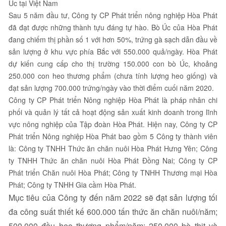
Úc tại Việt Nam
Sau 5 năm đầu tư, Công ty CP Phát triển nông nghiệp Hòa Phát
đã đạt được những thành tựu đáng tự hào. Bò Úc của Hòa Phát
đang chiếm thị phần số 1 với hơn 50%, trứng gà sạch dẫn đầu về
sản lượng ở khu vực phía Bắc với 550.000 quả/ngày. Hòa Phát
dự kiến cung cấp cho thị trường 150.000 con bò Úc, khoảng
250.000 con heo thương phẩm (chưa tính lượng heo giống) và
đạt sản lượng 700.000 trứng/ngày vào thời điểm cuối năm 2020.
Công ty CP Phát triển Nông nghiệp Hòa Phát là pháp nhân chi
phối và quản lý tất cả hoạt động sản xuất kinh doanh trong lĩnh
vực nông nghiệp của Tập đoàn Hòa Phát. Hiện nay, Công ty CP
Phát triển Nông nghiệp Hòa Phát bao gồm 5 Công ty thành viên
là: Công ty TNHH Thức ăn chăn nuôi Hòa Phát Hưng Yên; Công
ty TNHH Thức ăn chăn nuôi Hòa Phát Đồng Nai; Công ty CP
Phát triển Chăn nuôi Hòa Phát; Công ty TNHH Thương mại Hòa
Phát; Công ty TNHH Gia cầm Hòa Phát.
Mục tiêu của Công ty đến năm 2022 sẽ đạt sản lượng tối
đa công suất thiết kế 600.000 tấn thức ăn chăn nuôi/năm;
500.000 đầu heo thương phẩm/năm; 250.000 bò thịt và