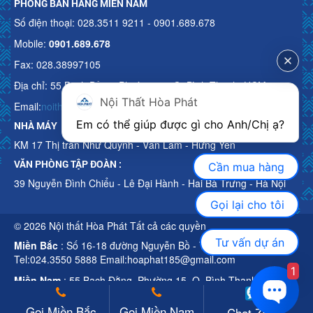
PHÒNG BÁN HÀNG MIỀN NAM
Số điện thoại: 028.3511 9211 - 0901.689.678
Mobile:
0901.689.678
Fax: 028.38997105
Địa chỉ: 55 Bạch Đằng, Phường 15, Q. Bình Thạnh, HCM
Nội Thất Hòa Phát
Email:
noithathoaphattot@gmail.com
Em có thể giúp được gì cho Anh/Chị ạ? 
NHÀ MÁY
KM 17 Thị trấn Như Quỳnh - Văn Lâm - Hưng Yên
VĂN PHÒNG TẬP ĐOÀN :
Cần mua hàng
39 Nguyễn Đình Chiểu - Lê Đại Hành - Hai Bà Trưng - Hà Nội
Gọi lại cho tôi
© 2026 Nội thất Hòa Phát Tất cả các quyền
Tư vấn dự án
Miền Bắc
: Số 16-18 đường Nguyễn Bồ - TP Hà Nội
Tel:024.3550 5888 Email:hoaphat185@gmail.com
1
Miền Nam
: 55 Bạch Đằng, Phường 15, Q. Bình Thạnh, HCM
Tel:028.3511 9211 Email:noithathoaphattot@gmail.com
Gọi Miền Bắc
Gọi Miền Nam
Chat Zalo