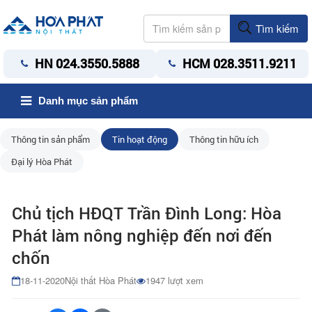
Tìm kiếm
HN 024.3550.5888
HCM 028.3511.9211
Danh mục sản phẩm
Thông tin sản phẩm
Tin hoạt động
Thông tin hữu ích
Đại lý Hòa Phát
Chủ tịch HĐQT Trần Đình Long: Hòa
Phát làm nông nghiệp đến nơi đến
chốn
18-11-2020
Nội thất Hòa Phát
1947 lượt xem