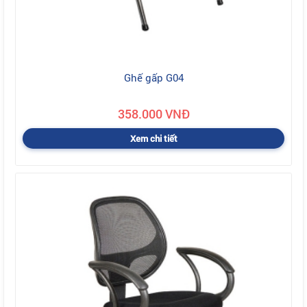
Ghế gấp G04
358.000 VNĐ
Xem chi tiết