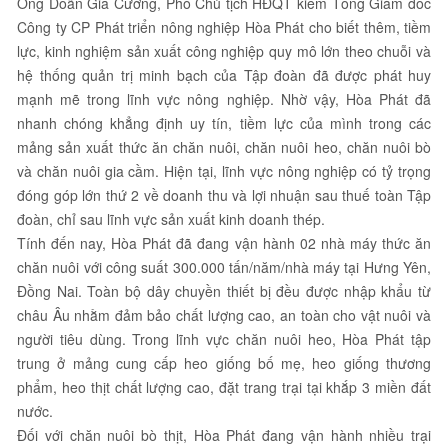
Ông Doãn Gia Cường, Phó Chủ tịch HĐQT kiêm Tổng Giám đốc
Công ty CP Phát triển nông nghiệp Hòa Phát cho biết thêm, tiềm
lực, kinh nghiệm sản xuất công nghiệp quy mô lớn theo chuỗi và
hệ thống quản trị minh bạch của Tập đoàn đã được phát huy
mạnh mẽ trong lĩnh vực nông nghiệp. Nhờ vậy, Hòa Phát đã
nhanh chóng khẳng định uy tín, tiềm lực của mình trong các
mảng sản xuất thức ăn chăn nuôi, chăn nuôi heo, chăn nuôi bò
và chăn nuôi gia cầm. Hiện tại, lĩnh vực nông nghiệp có tỷ trọng
đóng góp lớn thứ 2 về doanh thu và lợi nhuận sau thuế toàn Tập
đoàn, chỉ sau lĩnh vực sản xuất kinh doanh thép.
Tính đến nay, Hòa Phát đã đang vận hành 02 nhà máy thức ăn
chăn nuôi với công suất 300.000 tấn/năm/nhà máy tại Hưng Yên,
Đồng Nai. Toàn bộ dây chuyền thiết bị đều được nhập khẩu từ
châu Âu nhằm đảm bảo chất lượng cao, an toàn cho vật nuôi và
người tiêu dùng. Trong lĩnh vực chăn nuôi heo, Hòa Phát tập
trung ở mảng cung cấp heo giống bố mẹ, heo giống thương
phẩm, heo thịt chất lượng cao, đặt trang trại tại khắp 3 miền đất
nước.
Đối với chăn nuôi bò thịt, Hòa Phát đang vận hành nhiều trại