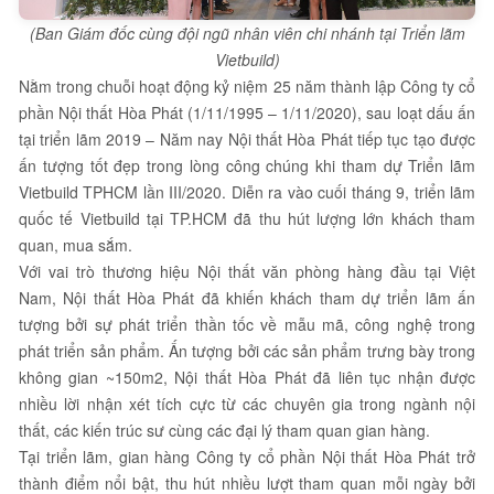
(Ban Giám đốc cùng đội ngũ nhân viên chi nhánh tại Triển lãm
Vietbuild)
Nằm trong chuỗi hoạt động kỷ niệm 25 năm thành lập Công ty cổ
phần Nội thất Hòa Phát (1/11/1995 – 1/11/2020), sau loạt dấu ấn
tại triển lãm 2019 – Năm nay Nội thất Hòa Phát tiếp tục tạo được
ấn tượng tốt đẹp trong lòng công chúng khi tham dự Triển lãm
Vietbuild TPHCM lần III/2020. Diễn ra vào cuối tháng 9, triển lãm
quốc tế Vietbuild tại TP.HCM đã thu hút lượng lớn khách tham
quan, mua sắm.
Với vai trò thương hiệu Nội thất văn phòng hàng đầu tại Việt
Nam, Nội thất Hòa Phát đã khiến khách tham dự triển lãm ấn
tượng bởi sự phát triển thần tốc về mẫu mã, công nghệ trong
phát triển sản phẩm. Ấn tượng bởi các sản phẩm trưng bày trong
không gian ~150m2, Nội thất Hòa Phát đã liên tục nhận được
nhiều lời nhận xét tích cực từ các chuyên gia trong ngành nội
thất, các kiến trúc sư cùng các đại lý tham quan gian hàng.
Tại triển lãm, gian hàng Công ty cổ phần Nội thất Hòa Phát trở
thành điểm nổi bật, thu hút nhiều lượt tham quan mỗi ngày bởi