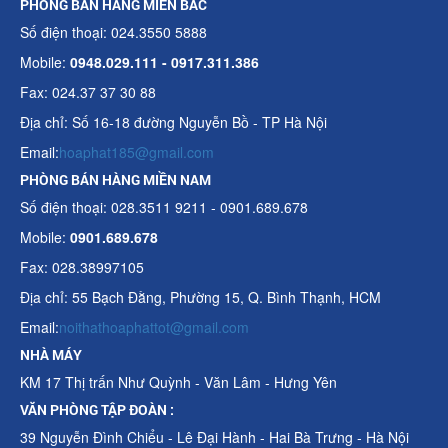
PHÒNG BÁN HÀNG MIỀN BẮC
Số điện thoại: 024.3550 5888
Mobile:
0948.029.111 - 0917.311.386
Fax: 024.37 37 30 88
Địa chỉ: Số 16-18 đường Nguyễn Bồ - TP Hà Nội
Email:
hoaphat185@gmail.com
PHÒNG BÁN HÀNG MIỀN NAM
Số điện thoại: 028.3511 9211 - 0901.689.678
Mobile:
0901.689.678
Fax: 028.38997105
Địa chỉ: 55 Bạch Đằng, Phường 15, Q. Bình Thạnh, HCM
Email:
noithathoaphattot@gmail.com
NHÀ MÁY
KM 17 Thị trấn Như Quỳnh - Văn Lâm - Hưng Yên
VĂN PHÒNG TẬP ĐOÀN :
39 Nguyễn Đình Chiểu - Lê Đại Hành - Hai Bà Trưng - Hà Nội