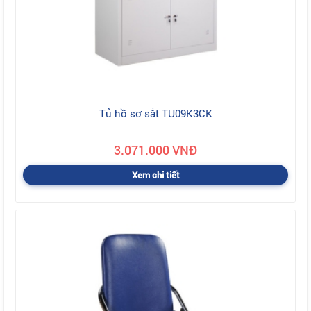
Tủ hồ sơ sắt TU09K3CK
3.071.000 VNĐ
Xem chi tiết