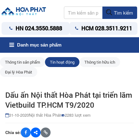
Tìm kiếm
HN 024.3550.5888
HCM 028.3511.9211
Danh mục sản phẩm
Thông tin sản phẩm
Tin hoạt động
Thông tin hữu ích
Đại lý Hòa Phát
Dấu ấn Nội thất Hòa Phát tại triển lãm
Vietbuild TP.HCM T9/2020
31-10-2020
Nội thất Hòa Phát
2283 lượt xem
Chia sẻ: