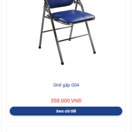
Ghế gấp G04
358.000 VNĐ
Xem chi tiết