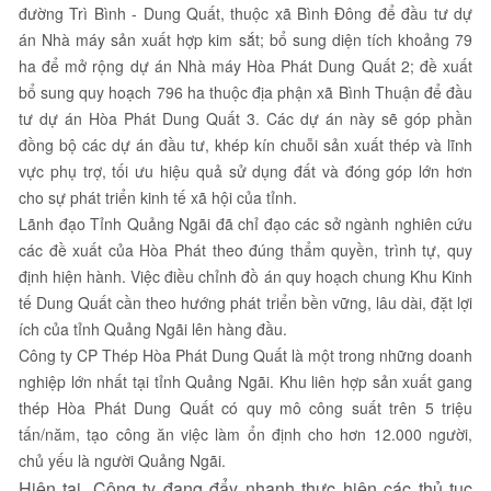
đường Trì Bình - Dung Quất, thuộc xã Bình Đông để đầu tư dự
án Nhà máy sản xuất hợp kim sắt; bổ sung diện tích khoảng 79
ha để mở rộng dự án Nhà máy Hòa Phát Dung Quất 2; đề xuất
bổ sung quy hoạch 796 ha thuộc địa phận xã Bình Thuận để đầu
tư dự án Hòa Phát Dung Quất 3. Các dự án này sẽ góp phần
đồng bộ các dự án đầu tư, khép kín chuỗi sản xuất thép và lĩnh
vực phụ trợ, tối ưu hiệu quả sử dụng đất và đóng góp lớn hơn
cho sự phát triển kinh tế xã hội của tỉnh.
Lãnh đạo Tỉnh Quảng Ngãi đã chỉ đạo các sở ngành nghiên cứu
các đề xuất của Hòa Phát theo đúng thẩm quyền, trình tự, quy
định hiện hành. Việc điều chỉnh đồ án quy hoạch chung Khu Kinh
tế Dung Quất cần theo hướng phát triển bền vững, lâu dài, đặt lợi
ích của tỉnh Quảng Ngãi lên hàng đầu.
Công ty CP Thép Hòa Phát Dung Quất là một trong những doanh
nghiệp lớn nhất tại tỉnh Quảng Ngãi. Khu liên hợp sản xuất gang
thép Hòa Phát Dung Quất có quy mô công suất trên 5 triệu
tấn/năm, tạo công ăn việc làm ổn định cho hơn 12.000 người,
chủ yếu là người Quảng Ngãi.
Hiện tại, Công ty đang đẩy nhanh thực hiện các thủ tục