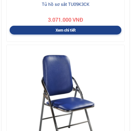
Tủ hồ sơ sắt TU09K3CK
3.071.000 VNĐ
Xem chi tiết