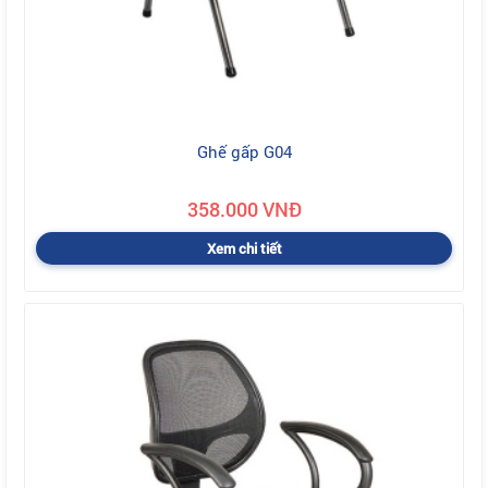
Ghế gấp G04
358.000 VNĐ
Xem chi tiết