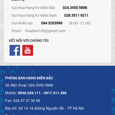
Gọi mua hàng KV Miền Bắc
024.3550 5888
Gọi mua hàng KV Miền Nam
028.3511 9211
Gọi khiếu nại
094 3203999
(8:00 - 21:30)
Email :
hoaphat185@gmail.com
KẾT NỐI VỚI CHÚNG TÔI
PHÒNG BÁN HÀNG MIỀN BẮC
Số điện thoại: 024.3550 5888
Mobile:
0948.029.111 - 0917.311.386
Fax: 024.37 37 30 88
Địa chỉ: Số 16-18 đường Nguyễn Bồ - TP Hà Nội