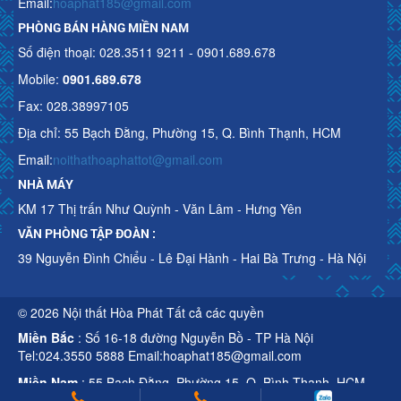
Email:
hoaphat185@gmail.com
PHÒNG BÁN HÀNG MIỀN NAM
Số điện thoại: 028.3511 9211 - 0901.689.678
Mobile:
0901.689.678
Fax: 028.38997105
Địa chỉ: 55 Bạch Đằng, Phường 15, Q. Bình Thạnh, HCM
Email:
noithathoaphattot@gmail.com
NHÀ MÁY
KM 17 Thị trấn Như Quỳnh - Văn Lâm - Hưng Yên
VĂN PHÒNG TẬP ĐOÀN :
39 Nguyễn Đình Chiểu - Lê Đại Hành - Hai Bà Trưng - Hà Nội
© 2026 Nội thất Hòa Phát Tất cả các quyền
Miền Bắc
: Số 16-18 đường Nguyễn Bồ - TP Hà Nội
Tel:024.3550 5888 Email:hoaphat185@gmail.com
Miền Nam
: 55 Bạch Đằng, Phường 15, Q. Bình Thạnh, HCM
Tel:028.3511 9211 Email:noithathoaphattot@gmail.com