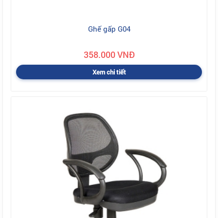
Ghế gấp G04
358.000 VNĐ
Xem chi tiết