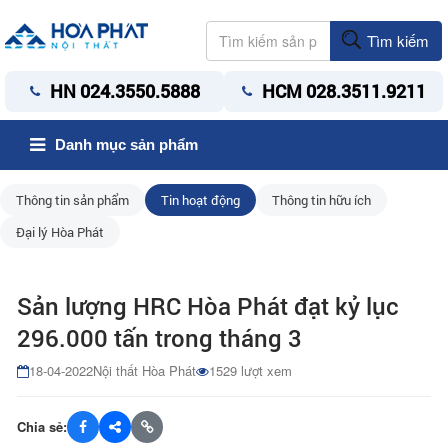
Tìm kiếm
HN 024.3550.5888
HCM 028.3511.9211
Danh mục sản phẩm
Thông tin sản phẩm
Tin hoạt động
Thông tin hữu ích
Đại lý Hòa Phát
Sản lượng HRC Hòa Phát đạt kỷ lục
296.000 tấn trong tháng 3
18-04-2022
Nội thất Hòa Phát
1529 lượt xem
Chia sẻ: