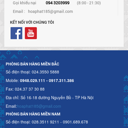
Gọi khiếu nại
094 3203999
(8:00 - 21:30)
Email :
hoaphat185@gmail.com
KẾT NỐI VỚI CHÚNG TÔI
PHÒNG BÁN HÀNG MIỀN BẮC
Số điện thoại: 024.3550 5888
Mobile:
0948.029.111 - 0917.311.386
Fax: 024.37 37 30 88
Địa chỉ: Số 16-18 đường Nguyễn Bồ - TP Hà Nội
Email:
hoaphat185@gmail.com
PHÒNG BÁN HÀNG MIỀN NAM
Số điện thoại: 028.3511 9211 - 0901.689.678