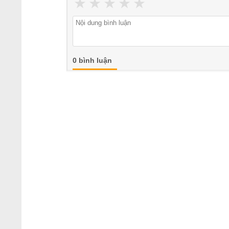
★
★
★
★
★
0 bình luận