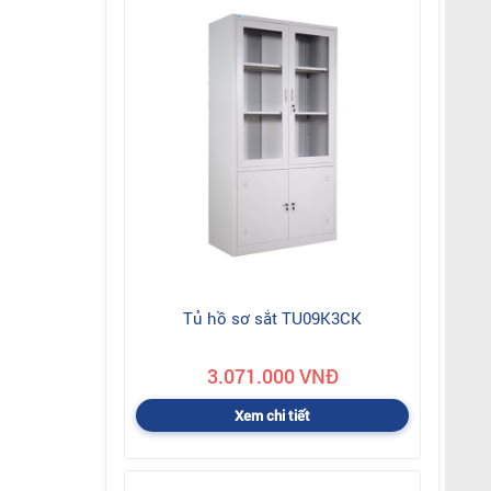
Tủ hồ sơ sắt TU09K3CK
3.071.000 VNĐ
Xem chi tiết