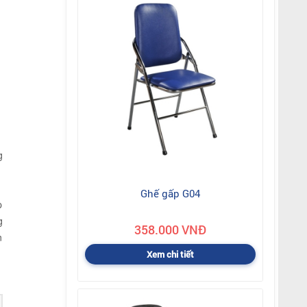
g
Ghế gấp G04
p
g
358.000 VNĐ
n
Xem chi tiết