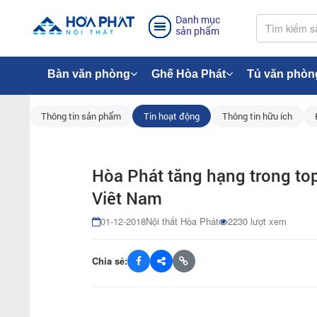
Danh mục
sản phẩm
Bàn văn phòng
Ghế Hòa Phát
Tủ văn phòn
Thông tin sản phẩm
Tin hoạt động
Thông tin hữu ích
Hòa Phát tăng hạng trong top
Viêt Nam
01-12-2018
Nội thất Hòa Phát
2230 lượt xem
Chia sẻ: