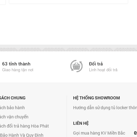
63 tỉnh thành
Đổi trả
Giao hàng tận nơi
Linh hoạt đổi trả
SÁCH CHUNG
HỆ THỐNG SHOWROOM
ách bảo hành
Hướng dẫn sử dụng tủ locker thô
ách vận chuyển
LIÊN HỆ
ách đổi trả hàng Hòa Phát
Gọi mua hàng KV Miền Bắc
0
 Bảo Hành Và Quy Định