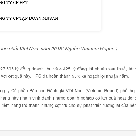
huận nhất Việt Nam năm 2018( Nguồn Vietnam Report )
27.595 tỷ đồng doanh thu và 4.425 tỷ đồng lợi nhuận sau thuế, tăn
 Với kết quả này, HPG đã hoàn thành 55% kế hoạch lợi nhuận năm.
g ty Cổ phần Báo cáo Đánh giá Việt Nam (Vietnam Report) phối hợ
p hạng này nhằm vinh danh những doanh nghiệp có kết quả hoạt độn
ó tiềm năng trở thành những cột trụ cho sự phát triển tương lai của nề