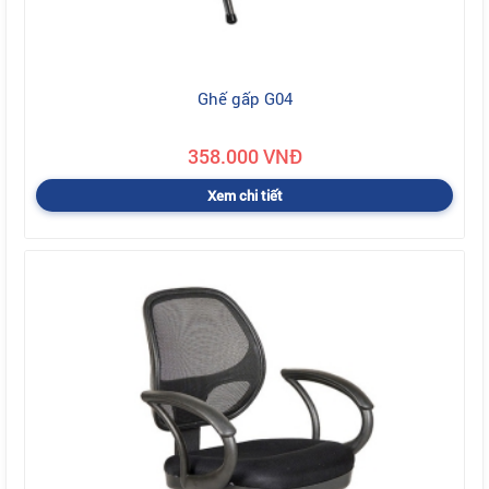
Ghế gấp G04
358.000 VNĐ
Xem chi tiết