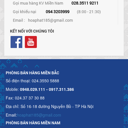
Gọi mua hàng KV Miền Nam
028.3511 9211
Gọi khiếu nại
094 3203999
(8:00 - 21:30)
Email :
hoaphat185@gmail.com
KẾT NỐI VỚI CHÚNG TÔI
PHÒNG BÁN HÀNG MIỀN BẮC
Số điện thoại: 024.3550 5888
Mobile:
0948.029.111 - 0917.311.386
Fax: 024.37 37 30 88
Địa chỉ: Số 16-18 đường Nguyễn Bồ - TP Hà Nội
Email:
hoaphat185@gmail.com
PHÒNG BÁN HÀNG MIỀN NAM