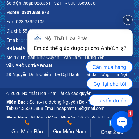
Số điện thoại: 028.3511 9211 - 0901.689.678
Mobile:
0901.689.678
Fax: 028.38997105
Địa chỉ: 55 Bạch Đằng, Phường 15, Q. Bình Thạnh, HCM
Nội Thất Hòa Phát
Email:
noithathoaphattot@gmail.com
Em có thể giúp được gì cho Anh/Chị ạ? 
NHÀ MÁY
KM 17 Thị trấn Như Quỳnh - Văn Lâm - Hưng Yên
VĂN PHÒNG TẬP ĐOÀN :
Cần mua hàng
39 Nguyễn Đình Chiểu - Lê Đại Hành - Hai Bà Trưng - Hà Nội
Gọi lại cho tôi
© 2026 Nội thất Hòa Phát Tất cả các quyền
Tư vấn dự án
Miền Bắc
: Số 16-18 đường Nguyễn Bồ - TP Hà Nội
Tel:024.3550 5888 Email:hoaphat185@gmail.com
1
Miền Nam
: 55 Bạch Đằng, Phường 15, Q. Bình Thạnh, HCM
Tel:028.3511 9211 Email:noithathoaphattot@gmail.com
Gọi Miền Bắc
Gọi Miền Nam
Chat Zalo