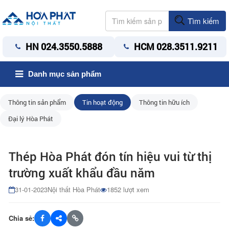
Tìm kiếm
HN 024.3550.5888
HCM 028.3511.9211
Danh mục sản phẩm
Thông tin sản phẩm
Tin hoạt động
Thông tin hữu ích
Đại lý Hòa Phát
Thép Hòa Phát đón tín hiệu vui từ thị
trường xuất khẩu đầu năm
31-01-2023
Nội thất Hòa Phát
1852 lượt xem
Chia sẻ: