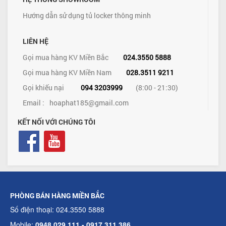
Hướng dẫn sử dụng tủ locker thông minh
LIÊN HỆ
Gọi mua hàng KV Miền Bắc
024.3550 5888
Gọi mua hàng KV Miền Nam
028.3511 9211
Gọi khiếu nại
094 3203999
(8:00 - 21:30)
Email :
hoaphat185@gmail.com
KẾT NỐI VỚI CHÚNG TÔI
PHÒNG BÁN HÀNG MIỀN BẮC
Số điện thoại: 024.3550 5888
Mobile:
0948.029.111 - 0917.311.386