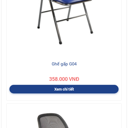
Ghế gấp G04
358.000 VNĐ
Xem chi tiết