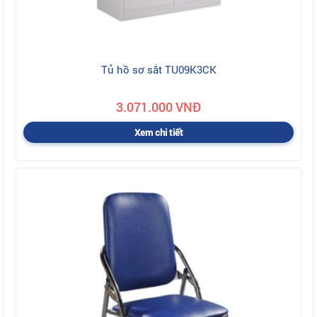
Tủ hồ sơ sắt TU09K3CK
3.071.000 VNĐ
Xem chi tiết