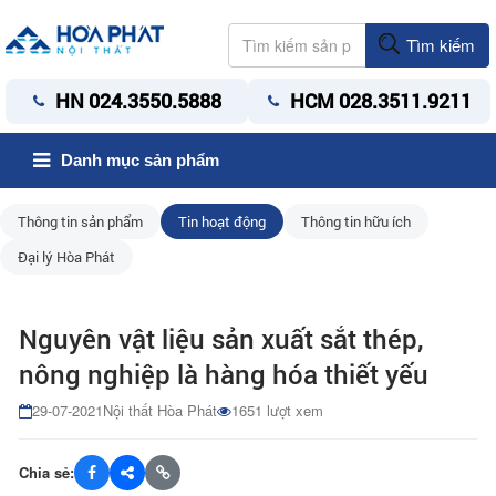
Tìm kiếm
HN 024.3550.5888
HCM 028.3511.9211
Danh mục sản phẩm
Thông tin sản phẩm
Tin hoạt động
Thông tin hữu ích
Đại lý Hòa Phát
Nguyên vật liệu sản xuất sắt thép,
nông nghiệp là hàng hóa thiết yếu
29-07-2021
Nội thất Hòa Phát
1651 lượt xem
Chia sẻ: