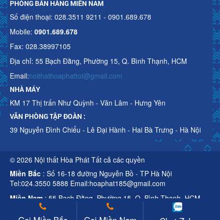
PHÒNG BÁN HÀNG MIỀN NAM
Số điện thoại: 028.3511 9211 - 0901.689.678
Mobile:
0901.689.678
Fax: 028.38997105
Địa chỉ: 55 Bạch Đằng, Phường 15, Q. Bình Thạnh, HCM
Email:
noithathoaphattot@gmail.com
NHÀ MÁY
KM 17 Thị trấn Như Quỳnh - Văn Lâm - Hưng Yên
VĂN PHÒNG TẬP ĐOÀN :
39 Nguyễn Đình Chiểu - Lê Đại Hành - Hai Bà Trưng - Hà Nội
© 2026 Nội thất Hòa Phát Tất cả các quyền
Miền Bắc
: Số 16-18 đường Nguyễn Bồ - TP Hà Nội
Tel:024.3550 5888 Email:hoaphat185@gmail.com
Miền Nam
: 55 Bạch Đằng, Phường 15, Q. Bình Thạnh, HCM
Tel:028.3511 9211 Email:noithathoaphattot@gmail.com
Gọi Miền Bắc
Gọi Miền Nam