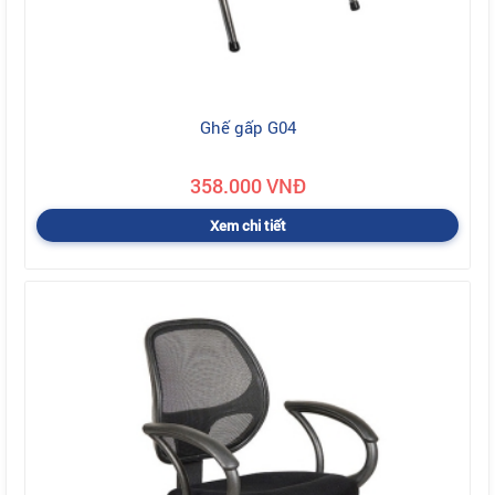
Ghế gấp G04
358.000 VNĐ
Xem chi tiết