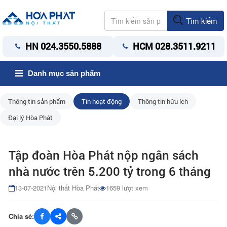
Tìm kiếm
HN 024.3550.5888
HCM 028.3511.9211
Danh mục sản phẩm
Thông tin sản phẩm
Tin hoạt động
Thông tin hữu ích
Đại lý Hòa Phát
Tập đoàn Hòa Phát nộp ngân sách
nhà nước trên 5.200 tỷ trong 6 tháng
13-07-2021
Nội thất Hòa Phát
1659 lượt xem
Chia sẻ: