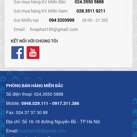
Gọi mua hàng KV Miền Bắc
024.3550 5888
Gọi mua hàng KV Miền Nam
028.3511 9211
Gọi khiếu nại
094 3203999
(8:00 - 21:30)
Email :
hoaphat185@gmail.com
KẾT NỐI VỚI CHÚNG TÔI
PHÒNG BÁN HÀNG MIỀN BẮC
Số điện thoại: 024.3550 5888
Mobile:
0948.029.111 - 0917.311.386
Fax: 024.37 37 30 88
Địa chỉ: Số 16-18 đường Nguyễn Bồ - TP Hà Nội
Email:
hoaphat185@gmail.com