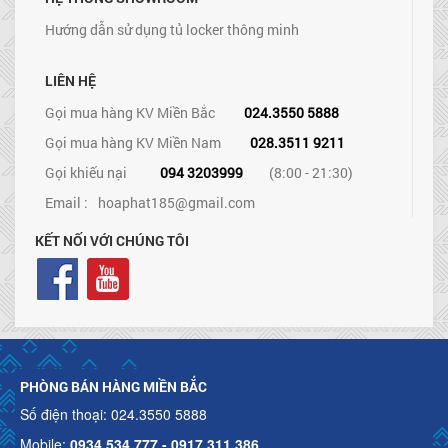
Hướng dẫn sử dụng tủ locker thông minh
LIÊN HỆ
Gọi mua hàng KV Miền Bắc
024.3550 5888
Gọi mua hàng KV Miền Nam
028.3511 9211
Gọi khiếu nại
094 3203999
(8:00 - 21:30)
Email :
hoaphat185@gmail.com
KẾT NỐI VỚI CHÚNG TÔI
PHÒNG BÁN HÀNG MIỀN BẮC
Số điện thoại: 024.3550 5888
Mobile:
0934.534.777 - 0917.311.386