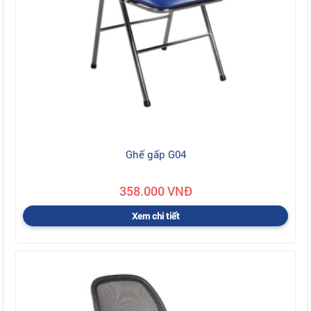
Ghế gấp G04
358.000 VNĐ
Xem chi tiết