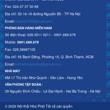
Fax: 024.37 37 30 88
Địa chỉ: Số 16-18 đường Nguyễn Bồ - TP Hà Nội
Email:
hoaphat185@gmail.com
PHÒNG BÁN HÀNG MIỀN NAM
Số điện thoại: 028.3511 9211 - 0901.689.678
Mobile:
0901.689.678
Fax: 028.38997105
Địa chỉ: 55 Bạch Đằng, Phường 15, Q. Bình Thạnh, HCM
Email:
noithathoaphattot@gmail.com
NHÀ MÁY
KM 17 Thị trấn Như Quỳnh - Văn Lâm - Hưng Yên
VĂN PHÒNG TẬP ĐOÀN :
39 Nguyễn Đình Chiểu - Lê Đại Hành - Hai Bà Trưng - Hà Nội
© 2026 Nội thất Hòa Phát Tất cả các quyền