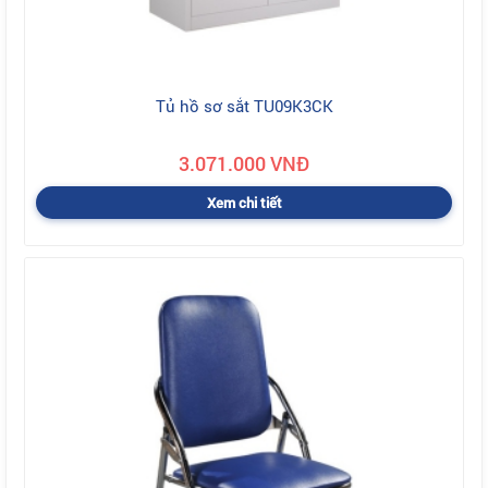
Tủ hồ sơ sắt TU09K3CK
3.071.000 VNĐ
Xem chi tiết