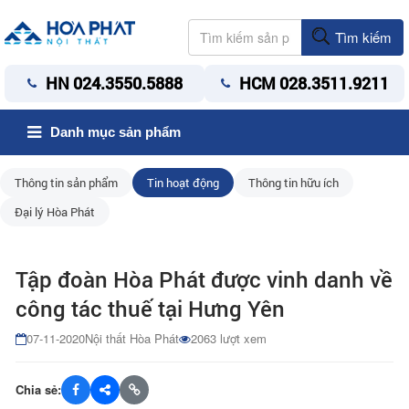
Tìm kiếm
HN 024.3550.5888
HCM 028.3511.9211
Danh mục sản phẩm
Thông tin sản phẩm
Tin hoạt động
Thông tin hữu ích
Đại lý Hòa Phát
Tập đoàn Hòa Phát được vinh danh về
công tác thuế tại Hưng Yên
07-11-2020
Nội thất Hòa Phát
2063 lượt xem
Chia sẻ: