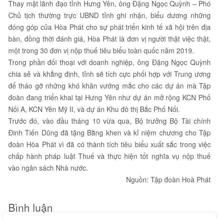
Thay mặt lãnh đạo tỉnh Hưng Yên, ông Đặng Ngọc Quỳnh – Phó
Chủ tịch thường trực UBND tỉnh ghi nhận, biểu dương những
đóng góp của Hòa Phát cho sự phát triển kinh tế xã hội trên địa
bàn, đồng thời đánh giá, Hòa Phát là đơn vị người thật việc thật,
một trong 30 đơn vị nộp thuế tiêu biểu toàn quốc năm 2019.
Trong phần đối thoại với doanh nghiệp, ông Đặng Ngọc Quỳnh
chia sẻ và khẳng định, tỉnh sẽ tích cực phối hợp với Trung ương
để tháo gỡ những khó khăn vướng mắc cho các dự án mà Tập
đoàn đang triển khai tại Hưng Yên như dự án mở rộng KCN Phố
Nối A, KCN Yên Mỹ II, và dự án Khu đô thị Bắc Phố Nối.
Trước đó, vào đầu tháng 10 vừa qua, Bộ trưởng Bộ Tài chính
Đinh Tiến Dũng đã tặng Bằng khen và kỉ niệm chương cho Tập
đoàn Hòa Phát vì đã có thành tích tiêu biểu xuất sắc trong việc
chấp hành pháp luật Thuế và thực hiện tốt nghĩa vụ nộp thuế
vào ngân sách Nhà nước.
Nguồn: Tập đoàn Hoà Phát
Bình luận