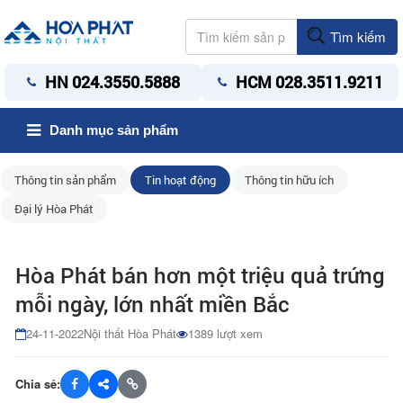
Tìm kiếm
HN 024.3550.5888
HCM 028.3511.9211
Danh mục sản phẩm
Thông tin sản phẩm
Tin hoạt động
Thông tin hữu ích
Đại lý Hòa Phát
Hòa Phát bán hơn một triệu quả trứng
mỗi ngày, lớn nhất miền Bắc
24-11-2022
Nội thất Hòa Phát
1389 lượt xem
Chia sẻ: