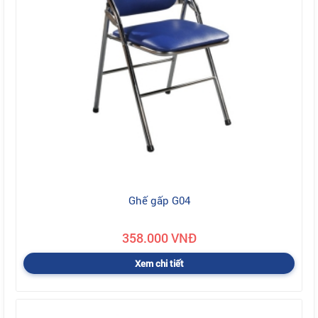
Ghế gấp G04
358.000 VNĐ
Xem chi tiết