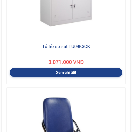
Tủ hồ sơ sắt TU09K3CK
3.071.000 VNĐ
Xem chi tiết