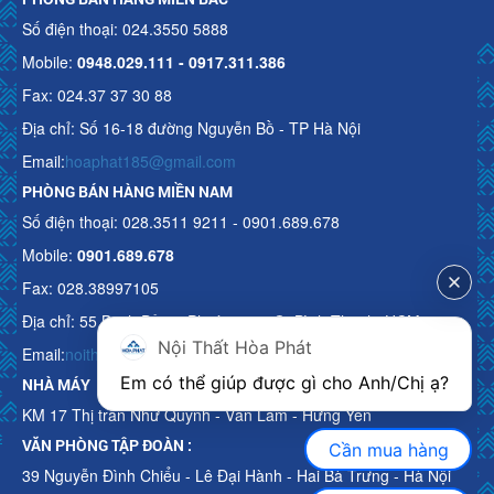
Số điện thoại: 024.3550 5888
Mobile:
0948.029.111 - 0917.311.386
Fax: 024.37 37 30 88
Địa chỉ: Số 16-18 đường Nguyễn Bồ - TP Hà Nội
Email:
hoaphat185@gmail.com
PHÒNG BÁN HÀNG MIỀN NAM
Số điện thoại: 028.3511 9211 - 0901.689.678
Mobile:
0901.689.678
Fax: 028.38997105
Địa chỉ: 55 Bạch Đằng, Phường 15, Q. Bình Thạnh, HCM
Nội Thất Hòa Phát
Email:
noithathoaphattot@gmail.com
Em có thể giúp được gì cho Anh/Chị ạ? 
NHÀ MÁY
KM 17 Thị trấn Như Quỳnh - Văn Lâm - Hưng Yên
VĂN PHÒNG TẬP ĐOÀN :
Cần mua hàng
39 Nguyễn Đình Chiểu - Lê Đại Hành - Hai Bà Trưng - Hà Nội