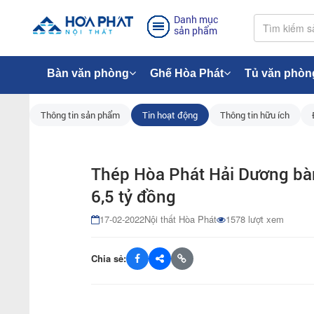
Danh mục
sản phẩm
Bàn văn phòng
Ghế Hòa Phát
Tủ văn phòn
Thông tin sản phẩm
Tin hoạt động
Thông tin hữu ích
Thép Hòa Phát Hải Dương bàn
6,5 tỷ đồng
17-02-2022
Nội thất Hòa Phát
1578 lượt xem
Chia sẻ: