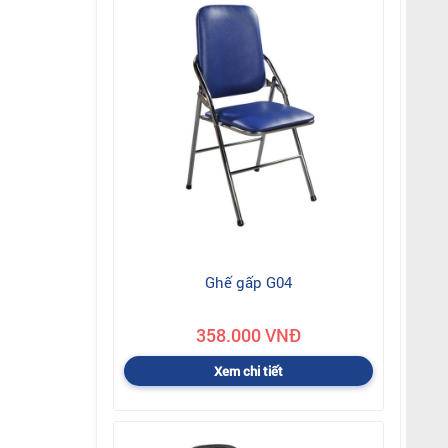
Ghế gấp G04
358.000 VNĐ
Xem chi tiết