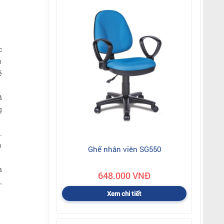
c
n
ễ
ã
g
.
o
Ghế nhân viên SG550
a
648.000 VNĐ
,
Xem chi tiết