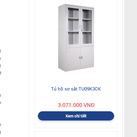
t
n
i
ở
Tủ hồ sơ sắt TU09K3CK
y
p
3.071.000 VNĐ
Xem chi tiết
o
g