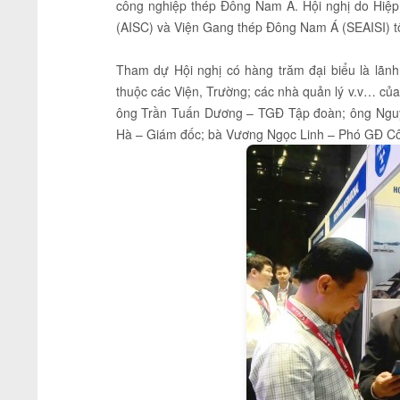
công nghiệp thép Đông Nam Á. Hội nghị do Hiệp
(AISC) và Viện Gang thép Đông Nam Á (SEAISI) t
Tham dự Hội nghị có hàng trăm đại biểu là lãn
thuộc các Viện, Trường; các nhà quản lý v.v… củ
ông Trần Tuấn Dương – TGĐ Tập đoàn; ông Ngu
Hà – Giám đốc; bà Vương Ngọc Linh – Phó GĐ C