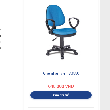
,
t
i
i
n
Ghế nhân viên SG550
648.000 VNĐ
Xem chi tiết