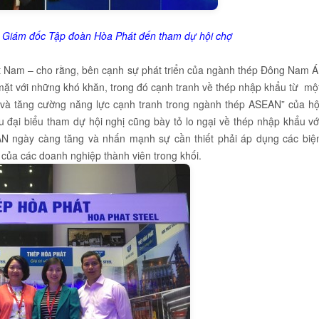
iám đốc Tập đoàn Hòa Phát đến tham dự hội chợ
t Nam – cho rằng, bên cạnh sự phát triển của ngành thép Đông Nam Á
mặt với những khó khăn, trong đó cạnh tranh về thép nhập khẩu từ mộ
i và tăng cường năng lực cạnh tranh trong ngành thép ASEAN” của hộ
u đại biểu tham dự hội nghị cũng bày tỏ lo ngại về thép nhập khẩu vớ
N ngày càng tăng và nhấn mạnh sự cần thiết phải áp dụng các biệ
ủa các doanh nghiệp thành viên trong khối.