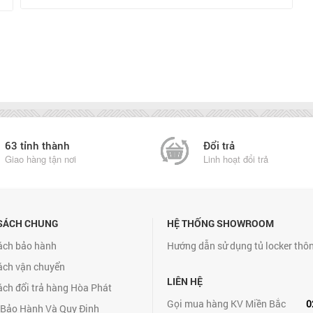
63 tỉnh thành
Đổi trả
Giao hàng tận nơi
Linh hoạt đổi trả
SÁCH CHUNG
HỆ THỐNG SHOWROOM
ách bảo hành
Hướng dẫn sử dụng tủ locker thô
ách vận chuyển
LIÊN HỆ
ách đổi trả hàng Hòa Phát
Gọi mua hàng KV Miền Bắc
0
 Bảo Hành Và Quy Định