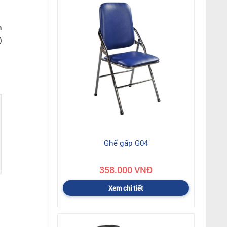
n
)
Ghế gấp G04
358.000 VNĐ
Xem chi tiết