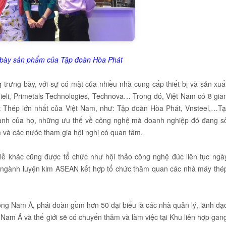
ày sản phẩm của Tập đoàn Hòa Phát
g trưng bày, với sự có mặt của nhiều nhà cung cấp thiết bị và sản xuấ
nieli, Primetals Technologies, Technova… Trong đó, Việt Nam có 8 gia
t Thép lớn nhất của Việt Nam, như: Tập đoàn Hòa Phát, Vnsteel,…Tạ
 mạnh của họ, những ưu thế về công nghệ mà doanh nghiệp đó đang s
và các nước tham gia hội nghị có quan tâm.
 lề khác cũng được tổ chức như hội thảo công nghệ đúc liên tục ngà
 tựu ngành luyện kim ASEAN kết hợp tổ chức thăm quan các nhà máy thé
ông Nam Á, phái đoàn gồm hơn 50 đại biểu là các nhà quản lý, lãnh đạ
Nam Á và thế giới sẽ có chuyến thăm và làm việc tại Khu liên hợp gan