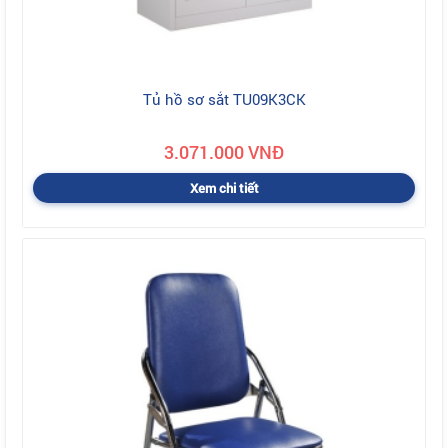
Tủ hồ sơ sắt TU09K3CK
3.071.000 VNĐ
Xem chi tiết