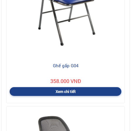
Ghế gấp G04
358.000 VNĐ
Xem chi tiết