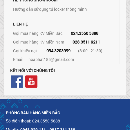
Hướng dẫn sử dụng tủ locker thông minh
LIÊN HỆ
Gọi mua hàng KV Miền Bắc
024.3550 5888
Gọi mua hàng KV Miền Nam
028.3511 9211
Gọi khiếu nại
094 3203999
(8:00 - 21:30)
Email :
hoaphat185@gmail.com
KẾT NỐI VỚI CHÚNG TÔI
PHÒNG BÁN HÀNG MIỀN BẮC
Số điện thoại: 024.3550 5888
Mobile:
0948.029.111 - 0917.311.386