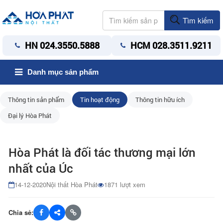
Tìm kiếm
HN 024.3550.5888
HCM 028.3511.9211
Danh mục sản phẩm
Thông tin sản phẩm
Tin hoạt động
Thông tin hữu ích
Đại lý Hòa Phát
Hòa Phát là đối tác thương mại lớn
nhất của Úc
14-12-2020
Nội thất Hòa Phát
1871 lượt xem
Chia sẻ: