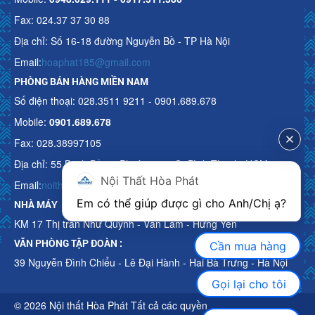
Fax: 024.37 37 30 88
Địa chỉ: Số 16-18 đường Nguyễn Bồ - TP Hà Nội
Email:
hoaphat185@gmail.com
PHÒNG BÁN HÀNG MIỀN NAM
Số điện thoại: 028.3511 9211 - 0901.689.678
Mobile:
0901.689.678
Fax: 028.38997105
Địa chỉ: 55 Bạch Đằng, Phường 15, Q. Bình Thạnh, HCM
Nội Thất Hòa Phát
Email:
noithathoaphattot@gmail.com
Em có thể giúp được gì cho Anh/Chị ạ? 
NHÀ MÁY
KM 17 Thị trấn Như Quỳnh - Văn Lâm - Hưng Yên
VĂN PHÒNG TẬP ĐOÀN :
Cần mua hàng
39 Nguyễn Đình Chiểu - Lê Đại Hành - Hai Bà Trưng - Hà Nội
Gọi lại cho tôi
© 2026 Nội thất Hòa Phát Tất cả các quyền